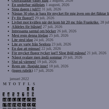
Omväxlande väder idag
2 augusti, 2026
En underbar ställplats
1 augusti, 2026
Sista dagen i juli!!!
31 juli, 2026
Nästan 30 plus är bara för mycket för mig även om det fläktar li
Fy för flugor!!
29 juli, 2026
Livligt mot kvällen när det kom hit 20 mc från Frankrike.
28 ju
Alldeles för blåsigt!
27 juli, 2026
Intressanta samtal om böcker
26 juli, 2026
Mest regn denna lördag
25 juli, 2026
Lite strul idag
24 juli, 2026
Lite av varje från Seglora
23 juli, 2026
En dag att minnas!
22 juli, 2026
För mycket flugor tycker jag!! Slog ihjäl många!
21 juli, 2026
Något svalare men ändå sommar
20 juli, 2026
Slut på värmen!
19 juli, 2026
Regn ute, flugjakt inne!
18 juli, 2026
(ingen rubrik)
17 juli, 2026
januari 2022
M
T
O
T
F
L
S
1
2
3
4
5
6
7
8
9
10
11
12
13
14
15
16
17
18
19
20
21
22
23