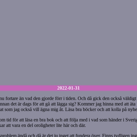
2022-01-31
nnu fortare än vad den gjorde förr i tiden. Och då gick den också väldigt 
nnan det är dags för att gå att lägga sig? Kommer jag hinna med att äta
t som jag också vill ägna mig åt. Läsa bra böcker och att kolla på nyhete
 om tid för att läsa en bra bok och att följa med i vad som händer i Sver
 att vara en del oroligheter lite här och där.
problem ändå och då är det ju inget att fundera över. Finns tydligen in