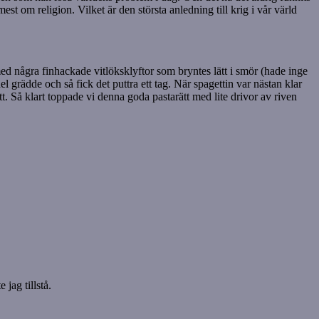
 om religion. Vilket är den största anledning till krig i vår värld
 med några finhackade vitlöksklyftor som bryntes lätt i smör (hade inge
el grädde och så fick det puttra ett tag. När spagettin var nästan klar
t. Så klart toppade vi denna goda pastarätt med lite drivor av riven
jag tillstå.