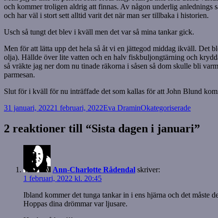
och kommer troligen aldrig att finnas. Av någon underlig anlednings så
och har väl i stort sett alltid varit det när man ser tillbaka i historien.
Usch så tungt det blev i kväll men det var så mina tankar gick.
Men för att lätta upp det hela så åt vi en jättegod middag ikväll. Det 
olja). Hällde över lite vatten och en halv fiskbuljongtärning och krydda
så vräkte jag ner dom nu tinade räkorna i såsen så dom skulle bli varm
parmesan.
Slut för i kväll för nu inträffade det som kallas för att John Blund k
Postat
Författare
Kategorier
31 januari, 2022
1 februari, 2022
Eva Dramin
Okategoriserade
2 reaktioner till “Sista dagen i januari”
Ann-Charlotte Rådendal
skriver:
1 februari, 2022 kl. 20:45
Ibland kommer det tunga tankar in i ens hjärna och det måste det
Hoppas dina drömmar var ljusare.