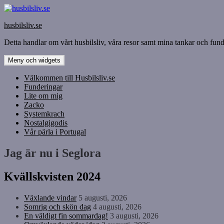
Hoppa
till
husbilsliv.se
innehåll
Detta handlar om vårt husbilsliv, våra resor samt mina tankar och funde
Meny och widgets
Välkommen till Husbilsliv.se
Funderingar
Lite om mig
Zacko
Systemkrach
Nostalgigodis
Vår pärla i Portugal
Jag är nu i Seglora
Kvällskvisten 2024
Växlande vindar
5 augusti, 2026
Somrig och skön dag
4 augusti, 2026
En väldigt fin sommardag!
3 augusti, 2026