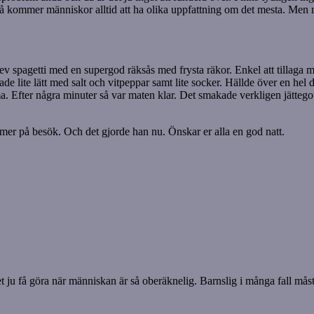
 kommer människor alltid att ha olika uppfattning om det mesta. Men mest
blev spagetti med en supergod räksås med frysta räkor. Enkel att tillaga
de lite lätt med salt och vitpeppar samt lite socker. Hällde över en hel d
a. Efter några minuter så var maten klar. Det smakade verkligen jättegot
ommer på besök. Och det gjorde han nu. Önskar er alla en god natt.
 ju få göra när människan är så oberäknelig. Barnslig i många fall måste 