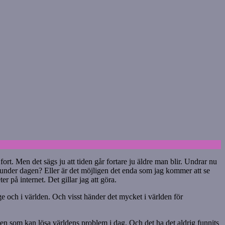
fort. Men det sägs ju att tiden går fortare ju äldre man blir. Undrar nu
 under dagen? Eller är det möjligen det enda som jag kommer att se
r på internet. Det gillar jag att göra.
ige och i världen. Och visst händer det mycket i världen för
gen som kan lösa världens problem i dag. Och det ha det aldrig funnits