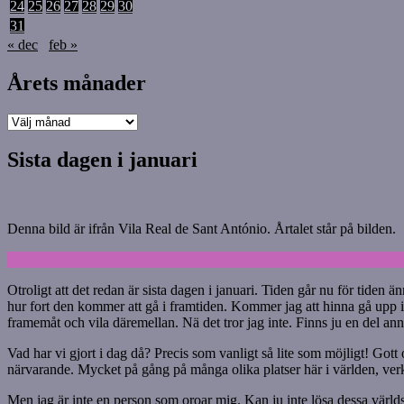
24
25
26
27
28
29
30
31
« dec
feb »
Årets månader
Årets
månader
Sista dagen i januari
Denna bild är ifrån Vila Real de Sant António. Årtalet står på bilden.
Otroligt att det redan är sista dagen i januari. Tiden går nu för tiden ä
hur fort den kommer att gå i framtiden. Kommer jag att hinna gå upp i
framemåt och vila däremellan. Nä det tror jag inte. Finns ju en del anna
Vad har vi gjort i dag då? Precis som vanligt så lite som möjligt! Gott
närvarande. Mycket på gång på många olika platser här i världen, verkar
Men jag är inte en person som oroar mig. Kan ju inte lösa dessa världs