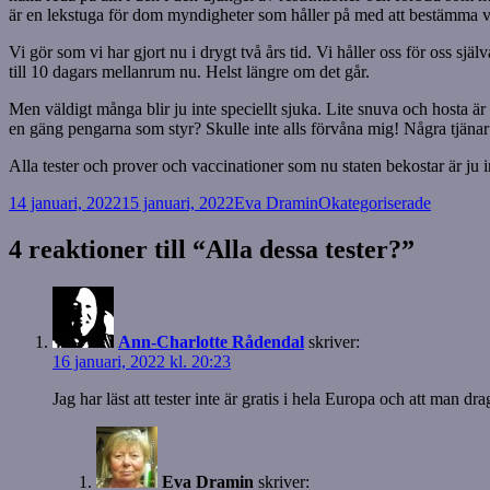
är en lekstuga för dom myndigheter som håller på med att bestämma vad 
Vi gör som vi har gjort nu i drygt två års tid. Vi håller oss för oss
till 10 dagars mellanrum nu. Helst längre om det går.
Men väldigt många blir ju inte speciellt sjuka. Lite snuva och hosta är
en gäng pengarna som styr? Skulle inte alls förvåna mig! Några tjän
Alla tester och prover och vaccinationer som nu staten bekostar är ju in
Postat
Författare
Kategorier
14 januari, 2022
15 januari, 2022
Eva Dramin
Okategoriserade
4 reaktioner till “Alla dessa tester?”
Ann-Charlotte Rådendal
skriver:
16 januari, 2022 kl. 20:23
Jag har läst att tester inte är gratis i hela Europa och att man dr
Eva Dramin
skriver: