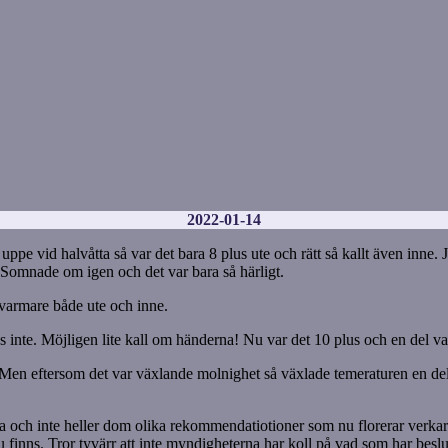
2022-01-14
pe vid halvåtta så var det bara 8 plus ute och rätt så kallt även inne. J
. Somnade om igen och det var bara så härligt.
varmare både ute och inne.
ös inte. Möjligen lite kall om händerna! Nu var det 10 plus och en del va
 eftersom det var växlande molnighet så växlade temeraturen en del. Men 
a och inte heller dom olika rekommendatiotioner som nu florerar verkar
nu finns. Tror tyvärr att inte myndigheterna har koll på vad som har beslu