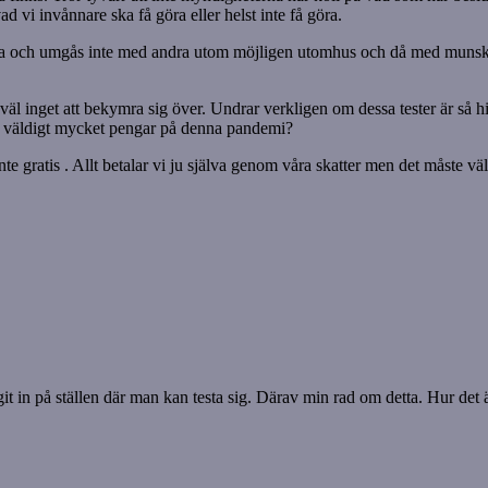
vi invånnare ska få göra eller helst inte få göra.
 själva och umgås inte med andra utom möjligen utomhus och då med munsk
 väl inget att bekymra sig över. Undrar verkligen om dessa tester är så h
ar väldigt mycket pengar på denna pandemi?
te gratis . Allt betalar vi ju själva genom våra skatter men det måste väl
agit in på ställen där man kan testa sig. Därav min rad om detta. Hur det ä