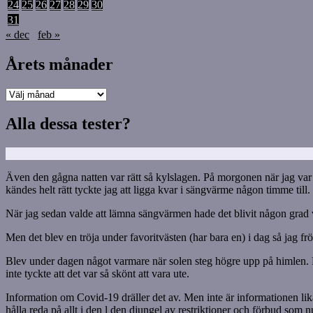
24
25
26
27
28
29
30
31
« dec
feb »
Årets månader
Årets
månader
Alla dessa tester?
Även den gågna natten var rätt så kylslagen. På morgonen när jag var up
kändes helt rätt tyckte jag att ligga kvar i sängvärme någon timme till
När jag sedan valde att lämna sängvärmen hade det blivit någon grad 
Men det blev en tröja under favoritvästen (har bara en) i dag så jag fr
Blev under dagen något varmare när solen steg högre upp på himlen. Men
inte tyckte att det var så skönt att vara ute.
Information om Covid-19 dräller det av. Men inte är informationen lik
hålla reda på allt i den l den djungel av restriktioner och förbud som 