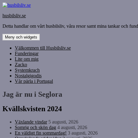
Hoppa
till
husbilsliv.se
innehåll
Detta handlar om vårt husbilsliv, våra resor samt mina tankar och funde
Meny och widgets
Välkommen till Husbilsliv.se
Funderingar
Lite om mig
Zacko
Systemkrach
Nostalgigodis
Vår pärla i Portugal
Jag är nu i Seglora
Kvällskvisten 2024
Växlande vindar
5 augusti, 2026
Somrig och skön dag
4 augusti, 2026
En väldigt fin sommardag!
3 augusti, 2026