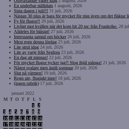
Omväxlande väder idag
2 augusti, 2026
En underbar ställplats
1 augusti, 2026
Sista dagen i juli!!!
31 juli, 2026
Nästan 30 plus är bara för mycket för mig även om det fläktar li
Fy för flugor!!
29 juli, 2026
Livligt mot kvällen när det kom hit 20 mc från Frankrike.
28 ju
Alldeles för blåsigt!
27 juli, 2026
Intressanta samtal om böcker
26 juli, 2026
Mest regn denna lördag
25 juli, 2026
Lite strul idag
24 juli, 2026
Lite av varje från Seglora
23 juli, 2026
En dag att minnas!
22 juli, 2026
För mycket flugor tycker jag!! Slog ihjäl många!
21 juli, 2026
Något svalare men ändå sommar
20 juli, 2026
Slut på värmen!
19 juli, 2026
Regn ute, flugjakt inne!
18 juli, 2026
(ingen rubrik)
17 juli, 2026
januari 2022
M
T
O
T
F
L
S
1
2
3
4
5
6
7
8
9
10
11
12
13
14
15
16
17
18
19
20
21
22
23