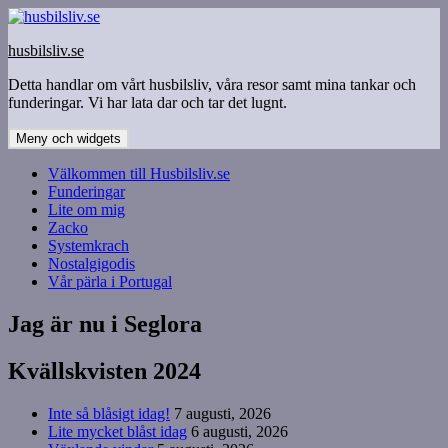
Hoppa
till
husbilsliv.se
innehåll
Detta handlar om vårt husbilsliv, våra resor samt mina tankar och
funderingar. Vi har lata dar och tar det lugnt.
Meny och widgets
Välkommen till Husbilsliv.se
Funderingar
Lite om mig
Zacko
Systemkrach
Nostalgigodis
Vår pärla i Portugal
Jag är nu i Seglora
Kvällskvisten 2024
Inte så blåsigt idag!
7 augusti, 2026
Lite mycket blåst idag
6 augusti, 2026