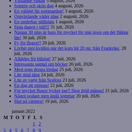
Växlande vindar
5 augusti, 2026
Somrig och skön dag
4 augusti, 2026
En väldigt fin sommardag!
3 augusti, 2026
Omväxlande väder idag
2 augusti, 2026
En underbar ställplats
1 augusti, 2026
Sista dagen i juli!!!
31 juli, 2026
Nästan 30 plus är bara för mycket för mig även om det fläktar
lite!
30 juli, 2026
Fy för flugor!!
29 juli, 2026
Livligt mot kvällen när det kom hit 20 mc från Frankrike.
28
juli, 2026
Alldeles för blåsigt!
27 juli, 2026
Intressanta samtal om böcker
26 juli, 2026
Mest regn denna lördag
25 juli, 2026
Lite strul idag
24 juli, 2026
Lite av varje från Seglora
23 juli, 2026
En dag att minnas!
22 juli, 2026
För mycket flugor tycker jag!! Slog ihjäl många!
21 juli, 2026
Något svalare men ändå sommar
20 juli, 2026
Slut på värmen!
19 juli, 2026
januari 2022
M
T
O
T
F
L
S
1
2
3
4
5
6
7
8
9