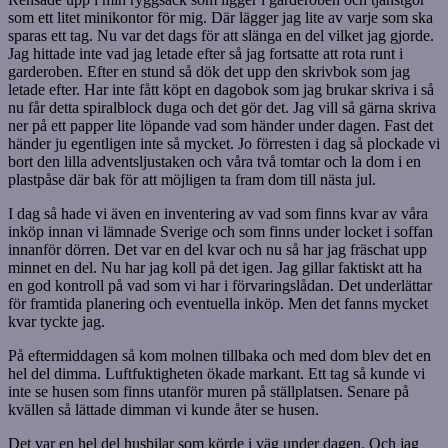
som ett litet minikontor för mig. Där lägger jag lite av varje som ska
sparas ett tag. Nu var det dags för att slänga en del vilket jag gjorde.
Jag hittade inte vad jag letade efter så jag fortsatte att rota runt i
garderoben. Efter en stund så dök det upp den skrivbok som jag
letade efter. Har inte fått köpt en dagobok som jag brukar skriva i så
nu får detta spiralblock duga och det gör det. Jag vill så gärna skriva
ner på ett papper lite löpande vad som händer under dagen. Fast det
händer ju egentligen inte så mycket. Jo förresten i dag så plockade vi
bort den lilla adventsljustaken och våra två tomtar och la dom i en
plastpåse där bak för att möjligen ta fram dom till nästa jul.
I dag så hade vi även en inventering av vad som finns kvar av våra
inköp innan vi lämnade Sverige och som finns under locket i soffan
innanför dörren. Det var en del kvar och nu så har jag fräschat upp
minnet en del. Nu har jag koll på det igen. Jag gillar faktiskt att ha
en god kontroll på vad som vi har i förvaringslådan. Det underlättar
för framtida planering och eventuella inköp. Men det fanns mycket
kvar tyckte jag.
På eftermiddagen så kom molnen tillbaka och med dom blev det en
hel del dimma. Luftfuktigheten ökade markant. Ett tag så kunde vi
inte se husen som finns utanför muren på ställplatsen. Senare på
kvällen så lättade dimman vi kunde åter se husen.
Det var en hel del husbilar som körde i väg under dagen. Och jag