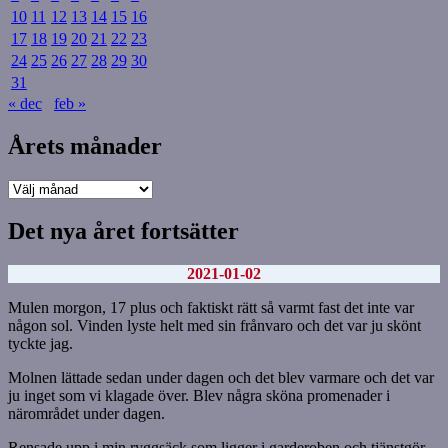
10
11
12
13
14
15
16
17
18
19
20
21
22
23
24
25
26
27
28
29
30
31
« dec
feb »
Årets månader
Årets
månader
Det nya året fortsätter
2021-01-02
Mulen morgon, 17 plus och faktiskt rätt så varmt fast det inte var
någon sol. Vinden lyste helt med sin frånvaro och det var ju skönt
tyckte jag.
Molnen lättade sedan under dagen och det blev varmare och det var
ju inget som vi klagade över. Blev några sköna promenader i
närområdet under dagen.
Rensade upp i min ryggsäck som ligger i garderoben och tjänstgör