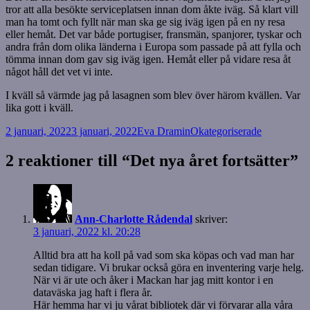
tror att alla besökte serviceplatsen innan dom åkte iväg. Så klart vill
man ha tomt och fyllt när man ska ge sig iväg igen på en ny resa
eller hemåt. Det var både portugiser, fransmän, spanjorer, tyskar och
andra från dom olika länderna i Europa som passade på att fylla och
tömma innan dom gav sig iväg igen. Hemåt eller på vidare resa åt
något håll det vet vi inte.
I kväll så värmde jag på lasagnen som blev över härom kvällen. Var
lika gott i kväll.
Postat
Författare
Kategorier
2 januari, 2022
3 januari, 2022
Eva Dramin
Okategoriserade
2 reaktioner till “Det nya året fortsätter”
Ann-Charlotte Rådendal
skriver:
3 januari, 2022 kl. 20:28
Alltid bra att ha koll på vad som ska köpas och vad man har
sedan tidigare. Vi brukar också göra en inventering varje helg.
När vi är ute och åker i Mackan har jag mitt kontor i en
dataväska jag haft i flera år.
Här hemma har vi ju vårat bibliotek där vi förvarar alla våra