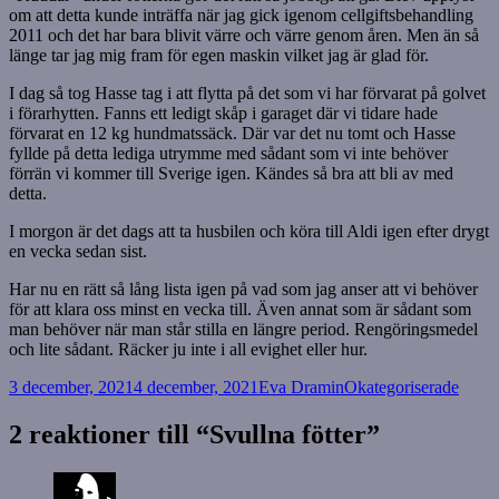
om att detta kunde inträffa när jag gick igenom cellgiftsbehandling
2011 och det har bara blivit värre och värre genom åren. Men än så
länge tar jag mig fram för egen maskin vilket jag är glad för.
I dag så tog Hasse tag i att flytta på det som vi har förvarat på golvet
i förarhytten. Fanns ett ledigt skåp i garaget där vi tidare hade
förvarat en 12 kg hundmatssäck. Där var det nu tomt och Hasse
fyllde på detta lediga utrymme med sådant som vi inte behöver
förrän vi kommer till Sverige igen. Kändes så bra att bli av med
detta.
I morgon är det dags att ta husbilen och köra till Aldi igen efter drygt
en vecka sedan sist.
Har nu en rätt så lång lista igen på vad som jag anser att vi behöver
för att klara oss minst en vecka till. Även annat som är sådant som
man behöver när man står stilla en längre period. Rengöringsmedel
och lite sådant. Räcker ju inte i all evighet eller hur.
Postat
Författare
Kategorier
3 december, 2021
4 december, 2021
Eva Dramin
Okategoriserade
2 reaktioner till “Svullna fötter”