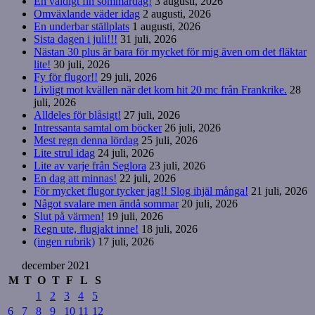
En väldigt fin sommardag!
3 augusti, 2026
Omväxlande väder idag
2 augusti, 2026
En underbar ställplats
1 augusti, 2026
Sista dagen i juli!!!
31 juli, 2026
Nästan 30 plus är bara för mycket för mig även om det fläktar
lite!
30 juli, 2026
Fy för flugor!!
29 juli, 2026
Livligt mot kvällen när det kom hit 20 mc från Frankrike.
28
juli, 2026
Alldeles för blåsigt!
27 juli, 2026
Intressanta samtal om böcker
26 juli, 2026
Mest regn denna lördag
25 juli, 2026
Lite strul idag
24 juli, 2026
Lite av varje från Seglora
23 juli, 2026
En dag att minnas!
22 juli, 2026
För mycket flugor tycker jag!! Slog ihjäl många!
21 juli, 2026
Något svalare men ändå sommar
20 juli, 2026
Slut på värmen!
19 juli, 2026
Regn ute, flugjakt inne!
18 juli, 2026
(ingen rubrik)
17 juli, 2026
december 2021
M
T
O
T
F
L
S
1
2
3
4
5
6
7
8
9
10
11
12