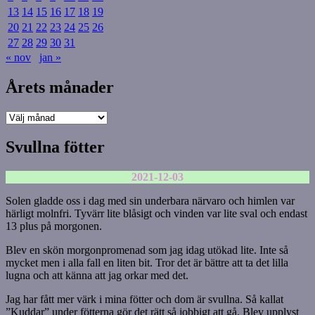
13
14
15
16
17
18
19
20
21
22
23
24
25
26
27
28
29
30
31
« nov
jan »
Årets månader
Årets
månader
Svullna fötter
2021-12-03
Solen gladde oss i dag med sin underbara närvaro och himlen var
härligt molnfri. Tyvärr lite blåsigt och vinden var lite sval och endast
13 plus på morgonen.
Blev en skön morgonpromenad som jag idag utökad lite. Inte så
mycket men i alla fall en liten bit. Tror det är bättre att ta det lilla
lugna och att känna att jag orkar med det.
Jag har fått mer värk i mina fötter och dom är svullna. Så kallat
”Kuddar” under fötterna gör det rätt så jobbigt att gå. Blev upplyst