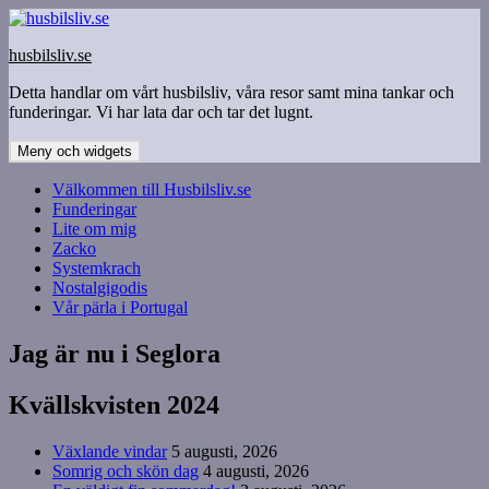
Hoppa
till
husbilsliv.se
innehåll
Detta handlar om vårt husbilsliv, våra resor samt mina tankar och
funderingar. Vi har lata dar och tar det lugnt.
Meny och widgets
Välkommen till Husbilsliv.se
Funderingar
Lite om mig
Zacko
Systemkrach
Nostalgigodis
Vår pärla i Portugal
Jag är nu i Seglora
Kvällskvisten 2024
Växlande vindar
5 augusti, 2026
Somrig och skön dag
4 augusti, 2026