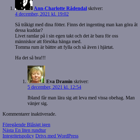
Ann-Charlotte Rådendal
skriver:
4 december, 2021 kl. 19:02
Så tråkigt med dina fötter. Finns det ingenting man kan göra åt
dessa kuddar?
Livet ramlar på i sin egen takt och det är bara för oss
människor att försöka hänga med.
Tomma rum är bättre att fylla och så även i hjärtat.
Ha det så bra!!!
Eva Dramin
skriver:
5 december, 2021 kl. 12:54
Ibland får man lära sig att leva med vissa obehag. Man
vänjer sig.
Kommentarer inaktiverade.
Inläggsnavigering
Föregående
Föregående
Blåsigt igen
Nästa
inlägg:
Nästa
En liten rundtur
inlägg:
Integritetspolicy
Drivs med WordPress