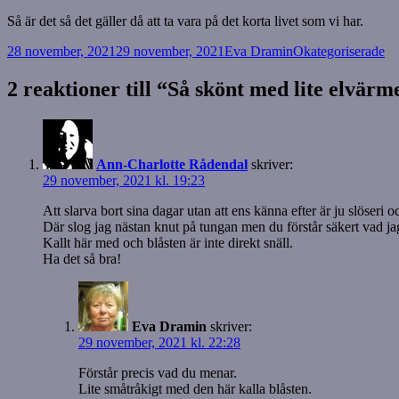
Så är det så det gäller då att ta vara på det korta livet som vi har.
Postat
Författare
Kategorier
28 november, 2021
29 november, 2021
Eva Dramin
Okategoriserade
2 reaktioner till “Så skönt med lite elvärm
Ann-Charlotte Rådendal
skriver:
29 november, 2021 kl. 19:23
Att slarva bort sina dagar utan att ens känna efter är ju slöseri o
Där slog jag nästan knut på tungan men du förstår säkert vad j
Kallt här med och blåsten är inte direkt snäll.
Ha det så bra!
Eva Dramin
skriver:
29 november, 2021 kl. 22:28
Förstår precis vad du menar.
Lite småtråkigt med den här kalla blåsten.