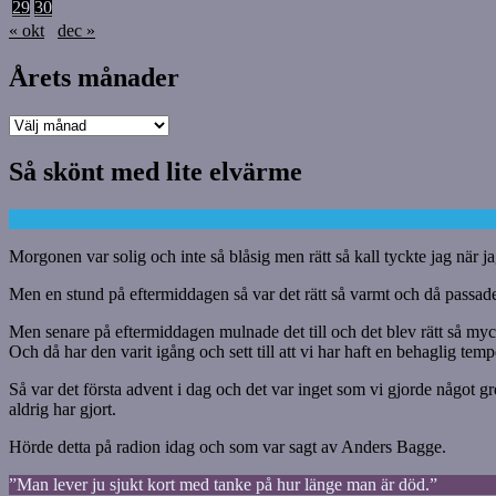
29
30
« okt
dec »
Årets månader
Årets
månader
Så skönt med lite elvärme
Morgonen var solig och inte så blåsig men rätt så kall tyckte jag när ja
Men en stund på eftermiddagen så var det rätt så varmt och då passade
Men senare på eftermiddagen mulnade det till och det blev rätt så mycket 
Och då har den varit igång och sett till att vi har haft en behaglig t
Så var det första advent i dag och det var inget som vi gjorde något gre
aldrig har gjort.
Hörde detta på radion idag och som var sagt av Anders Bagge.
”Man lever ju sjukt kort med tanke på hur länge man är död.”