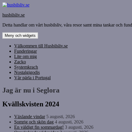
Hoppa
till
husbilsliv.se
innehåll
Detta handlar om vårt husbilsliv, våra resor samt mina tankar och funde
Meny och widgets
Välkommen till Husbilsliv.se
Funderingar
Lite om mig
Zacko
Systemkrach
Nostalgigodis
Vår pärla i Portugal
Jag är nu i Seglora
Kvällskvisten 2024
Växlande vindar
5 augusti, 2026
Somrig och skön dag
4 augusti, 2026
En väldigt fin sommardag!
3 augusti, 2026