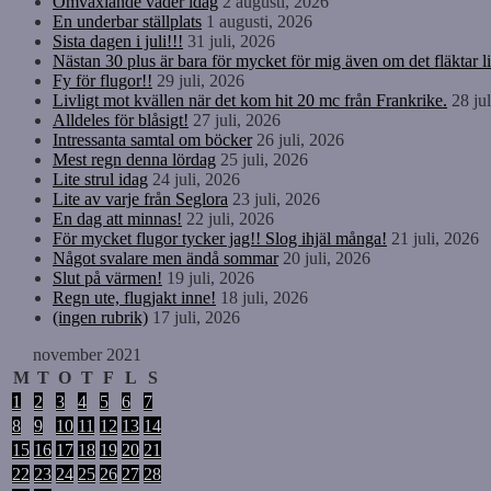
Omväxlande väder idag
2 augusti, 2026
En underbar ställplats
1 augusti, 2026
Sista dagen i juli!!!
31 juli, 2026
Nästan 30 plus är bara för mycket för mig även om det fläktar li
Fy för flugor!!
29 juli, 2026
Livligt mot kvällen när det kom hit 20 mc från Frankrike.
28 ju
Alldeles för blåsigt!
27 juli, 2026
Intressanta samtal om böcker
26 juli, 2026
Mest regn denna lördag
25 juli, 2026
Lite strul idag
24 juli, 2026
Lite av varje från Seglora
23 juli, 2026
En dag att minnas!
22 juli, 2026
För mycket flugor tycker jag!! Slog ihjäl många!
21 juli, 2026
Något svalare men ändå sommar
20 juli, 2026
Slut på värmen!
19 juli, 2026
Regn ute, flugjakt inne!
18 juli, 2026
(ingen rubrik)
17 juli, 2026
november 2021
M
T
O
T
F
L
S
1
2
3
4
5
6
7
8
9
10
11
12
13
14
15
16
17
18
19
20
21
22
23
24
25
26
27
28