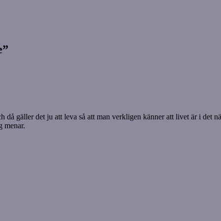
e”
ch då gäller det ju att leva så att man verkligen känner att livet är i det n
ag menar.