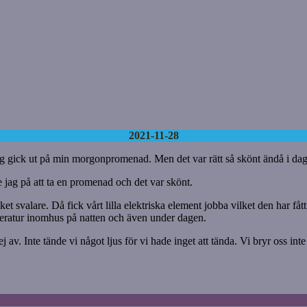
2021-11-28
g gick ut på min morgonpromenad. Men det var rätt så skönt ändå i dag. Ty
 jag på att ta en promenad och det var skönt.
svalare. Då fick vårt lilla elektriska element jobba vilket den har fått gö
emperatur inomhus på natten och även under dagen.
j av. Inte tände vi något ljus för vi hade inget att tända. Vi bryr oss in