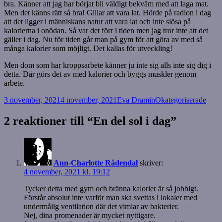
bra. Känner att jag har börjat bli väldigt bekväm med att laga mat.
Men det känns rätt så bra! Gillar att vara lat. Hörde på radion i dag
att det ligger i människans natur att vara lat och inte slösa på
kalorierna i onödan. Så var det förr i tiden men jag tror inte att det
gäller i dag. Nu för tiden går man på gym för att göra av med så
många kalorier som möjligt. Det kallas för utveckling!
Men dom som har kroppsarbete känner ju inte sig alls inte sig dig i
detta. Där görs det av med kalorier och byggs muskler genom
arbete.
Postat
Författare
Kategorier
3 november, 2021
4 november, 2021
Eva Dramin
Okategoriserade
2 reaktioner till “En del sol i dag”
Ann-Charlotte Rådendal
skriver:
4 november, 2021 kl. 19:12
Tycker detta med gym och bränna kalorier är så jobbigt.
Förstår absolut inte varför man ska svettas i lokaler med
undermålig ventilation där det vimlar av bakterier.
Nej, dina promenader är mycket nyttigare.