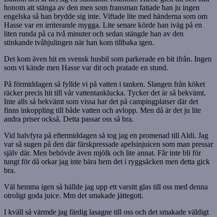
honom att stänga av den men som fransman fattade han ju ingen
engelska så han brydde sig inte. Viftade lite med händerna som om
Hasse var en irriterande mygga. Lite senare körde han iväg på en
liten runda på ca två minuter och sedan stängde han av den
stinkande tvåhjulingen när han kom tillbaka igen.
Det kom även hit en svensk husbil som parkerade en bit ifrån. Ingen
som vi kände men Hasse var dit och pratade en stund.
På förmiddagen så fyllde vi på vatten i tanken. Slangen från köket
räcker precis hit till vår vattentanklucka. Tycker det är så bekvämt.
Inte alls så bekvämt som vissa har det på campingplatser där det
finns inkoppling till både vatten och avlopp. Men då är det ju lite
andra priser också. Detta passar oss så bra.
Vid halvfyra på eftermiddagen så tog jag en promenad till Aldi. Jag
var så sugen på den där färskpressade apelsinjuicen som man pressar
själv där. Men behövde även mjölk och lite annat. Får inte bli för
tungt för då orkar jag inte bära hem det i ryggsäcken men detta gick
bra.
Väl hemma igen så hällde jag upp ett varsitt glas till oss med denna
otroligt goda juice. Mm det smakade jättegott.
I kväll så värmde jag färdig lasagne till oss och det smakade väldigt