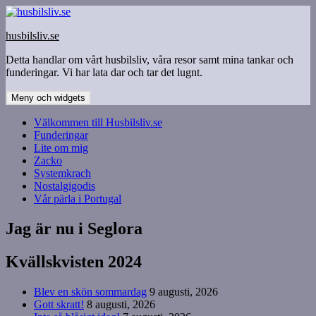
Hoppa
till
husbilsliv.se
innehåll
Detta handlar om vårt husbilsliv, våra resor samt mina tankar och
funderingar. Vi har lata dar och tar det lugnt.
Meny och widgets
Välkommen till Husbilsliv.se
Funderingar
Lite om mig
Zacko
Systemkrach
Nostalgigodis
Vår pärla i Portugal
Jag är nu i Seglora
Kvällskvisten 2024
Blev en skön sommardag
9 augusti, 2026
Gott skratt!
8 augusti, 2026