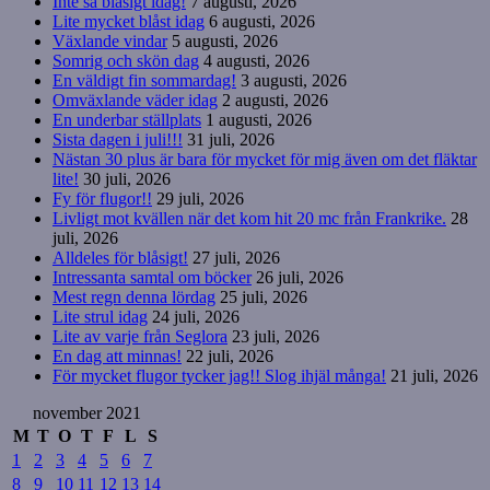
Inte så blåsigt idag!
7 augusti, 2026
Lite mycket blåst idag
6 augusti, 2026
Växlande vindar
5 augusti, 2026
Somrig och skön dag
4 augusti, 2026
En väldigt fin sommardag!
3 augusti, 2026
Omväxlande väder idag
2 augusti, 2026
En underbar ställplats
1 augusti, 2026
Sista dagen i juli!!!
31 juli, 2026
Nästan 30 plus är bara för mycket för mig även om det fläktar
lite!
30 juli, 2026
Fy för flugor!!
29 juli, 2026
Livligt mot kvällen när det kom hit 20 mc från Frankrike.
28
juli, 2026
Alldeles för blåsigt!
27 juli, 2026
Intressanta samtal om böcker
26 juli, 2026
Mest regn denna lördag
25 juli, 2026
Lite strul idag
24 juli, 2026
Lite av varje från Seglora
23 juli, 2026
En dag att minnas!
22 juli, 2026
För mycket flugor tycker jag!! Slog ihjäl många!
21 juli, 2026
november 2021
M
T
O
T
F
L
S
1
2
3
4
5
6
7
8
9
10
11
12
13
14