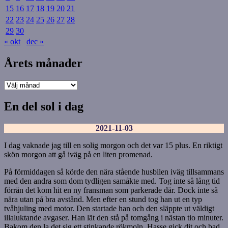
15
16
17
18
19
20
21
22
23
24
25
26
27
28
29
30
« okt
dec »
Årets månader
Årets
månader
En del sol i dag
2021-11-03
I dag vaknade jag till en solig morgon och det var 15 plus. En riktigt
skön morgon att gå iväg på en liten promenad.
På förmiddagen så körde den nära stående husbilen iväg tillsammans
med den andra som dom tydligen samåkte med. Tog inte så lång tid
förrän det kom hit en ny fransman som parkerade där. Dock inte så
nära utan på bra avstånd. Men efter en stund tog han ut en typ
tvåhjuling med motor. Den startade han och den släppte ut väldigt
illaluktande avgaser. Han lät den stå på tomgång i nästan tio minuter.
Bakom den la det sig ett stinkande rökmoln. Hasse gick dit och bad