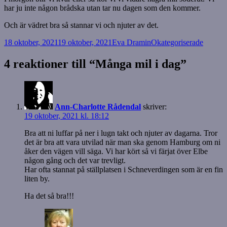
har ju inte någon brådska utan tar nu dagen som den kommer.
Och är vädret bra så stannar vi och njuter av det.
Postat
Författare
Kategorier
18 oktober, 2021
19 oktober, 2021
Eva Dramin
Okategoriserade
4 reaktioner till “Många mil i dag”
Ann-Charlotte Rådendal
skriver:
19 oktober, 2021 kl. 18:12
Bra att ni luffar på ner i lugn takt och njuter av dagarna. Tror
det är bra att vara utvilad när man ska genom Hamburg om ni
åker den vägen vill säga. Vi har kört så vi färjat över Elbe
någon gång och det var trevligt.
Har ofta stannat på ställplatsen i Schneverdingen som är en fin
liten by.
Ha det så bra!!!