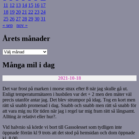
11
12
13
14
15
16
17
18
19
20
21
22
23
24
25
26
27
28
29
30
31
« sep
nov »
Årets månader
Årets
månader
Många mil i dag
2021-10-18
Det var frost på marken i morse strax efter 8 när jag skulle gå ut.
Enligt temperaturmätaren i husbilen var det + 2 men den mäter väl
precis utanför antar jag. Det blev strumpor på idag. Tog en kort men
rätt så snabb promenad i dag. Snabb och snabb men rätt så snabb för
att vara mig nu för tiden när jag i regel tar mig fram rätt så långsamt.
Allting är relativt eller hur?.
Vid halvnio så körde vi bort till Gassolesset som tydligen inte
öppnade förrän kl 9 trots att det stod på hemsidan och dom öppnade
kl. 8.00.