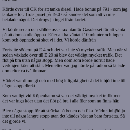
Körde över till CK för att tanka diesel. Hade bonus på 791:- som jag
tankade för. Trots priset på 19.07 så kändes det som att vi inte
betalade något. Det drogs ju inget ifrån kortet.
Vi körde sedan och ställde oss strax utanför Gasolesset för att vänta
på att dom skulle öppna. Efter att ha väntat i 10 minuter och ingen
kom och öppnade så sket vi i det. Vi körde därifrån
Fortsatte söderut på E 4 och det var inte så mycket trafik. Men när vi
sedan växlade över till E 20 så blev det väldigt mycket trafik. Det
flöt på bra utan några stopp. Men dom som körde norrut hade
verkligen köer att stå i. Men efter vad jag hörde på radion så lättade
dom efter ca två timmar.
Vädret var dimmigt och med hög luftguktighet så det inbjöd inte till
några stopp direkt.
Som vanligt vid Köpenhamn så var det väldigt mycket trafik men
det var inga köer utan det flöt på bra i alla filer som nu finns här.
Blev några stopp för att sträcka på benen och fika. Vädret inbjöd ju
inte till några längre stopp utan det kändes bäst att bara fortsätta. Så
det gjorde vi.