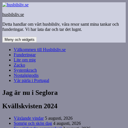
Hoppa
till
husbilsliv.se
innehåll
Detta handlar om vårt husbilsliv, våra resor samt mina tankar och
funderingar. Vi har lata dar och tar det lugnt.
Meny och widgets
Välkommen till Husbilsliv.se
Funderingar
Lite om mig
Zacko
Systemkrach
Nostalgigodis
Vår pärla i Portugal
Jag är nu i Seglora
Kvällskvisten 2024
Växlande vindar
5 augusti, 2026
Somrig och skön dag
4 augusti, 2026