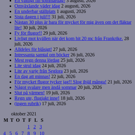
En väldigt fin sommardag!
3 augusti, 2026
Omväxlande väder idag
2 augusti, 2026
En underbar ställplats
1 augusti, 2026
Sista dagen i juli!!!
31 juli, 2026
Nästan 30 plus är bara för mycket för mig även om det fläktar
lite!
30 juli, 2026
Fy för flugor!!
29 juli, 2026
Livligt mot kvällen när det kom hit 20 mc från Frankrike.
28
juli, 2026
Alldeles för blåsigt!
27 juli, 2026
Intressanta samtal om böcker
26 juli, 2026
Mest regn denna lördag
25 juli, 2026
Lite strul idag
24 juli, 2026
Lite av varje från Seglora
23 juli, 2026
En dag att minnas!
22 juli, 2026
För mycket flugor tycker jag!! Slog ihjäl många!
21 juli, 2026
Något svalare men ändå sommar
20 juli, 2026
Slut på värmen!
19 juli, 2026
Regn ute, flugjakt inne!
18 juli, 2026
(ingen rubrik)
17 juli, 2026
oktober 2021
M
T
O
T
F
L
S
1
2
3
4
5
6
7
8
9
10