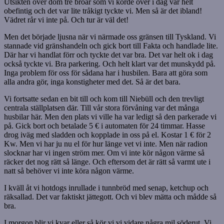
Utsikten över dom tre broar som vi körde över i dag var helt
obefintig och det var lite tråkigt tyckte vi. Men så är det ibland!
Vädret rår vi inte på. Och tur är väl det!
Men det började ljusna när vi närmade oss gränsen till Tyskland. Vi
stannade vid gränshandeln och gick bort till Fakta och handlade lite.
Där har vi handlat förr och tyckte det var bra. Det var helt ok i dag
också tyckte vi. Bra parkering. Och helt klart var det munskydd på.
Inga problem för oss för sådana har i husbilen. Bara att göra som
alla andra gör, inga konstigheter med det. Så är det bara.
Vi fortsatte sedan en bit till och kom till Niebüll och den trevligt
centrala ställplatsen där. Till vår stora förvåning var det många
husbilar här. Men den plats vi ville ha var ledigt så den parkerade vi
på. Gick bort och betalade 5 € i automaten för 24 timmar. Hasse
drog iväg med sladden och kopplade in oss på el. Kostar 1 € för 2
Kw. Men vi har ju nu el för hur länge vet vi inte. Men när radion
slocknar har vi ingen ström mer. Om vi inte kör någon värme så
räcker det nog rätt så länge. Och eftersom det är rätt så varmt ute i
natt så behöver vi inte köra någon värme.
I kväll åt vi hotdogs inrullade i tunnbröd med senap, ketchup och
räksallad. Det var faktiskt jättegott. Och vi blev mätta och mådde så
bra.
I morgon blir vi kvar eller så kör vi vi vidare några mil söderut. Vi