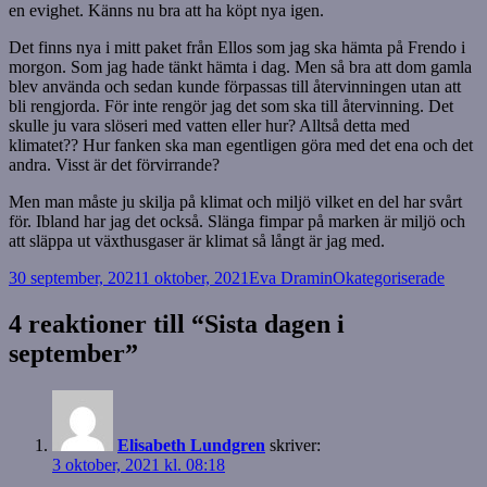
en evighet. Känns nu bra att ha köpt nya igen.
Det finns nya i mitt paket från Ellos som jag ska hämta på Frendo i
morgon. Som jag hade tänkt hämta i dag. Men så bra att dom gamla
blev använda och sedan kunde förpassas till återvinningen utan att
bli rengjorda. För inte rengör jag det som ska till återvinning. Det
skulle ju vara slöseri med vatten eller hur? Alltså detta med
klimatet?? Hur fanken ska man egentligen göra med det ena och det
andra. Visst är det förvirrande?
Men man måste ju skilja på klimat och miljö vilket en del har svårt
för. Ibland har jag det också. Slänga fimpar på marken är miljö och
att släppa ut växthusgaser är klimat så långt är jag med.
Postat
Författare
Kategorier
30 september, 2021
1 oktober, 2021
Eva Dramin
Okategoriserade
4 reaktioner till “Sista dagen i
september”
Elisabeth Lundgren
skriver:
3 oktober, 2021 kl. 08:18