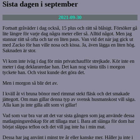
Sista dagen i september
2021-09-30
Fortsatt gråväder i dag också, 15 plus och rätt så blåsigt. Försöker gå
lite längre för varje dag några meter eller så. Alltid något. Men jag
stannar rätt så ofta och tar en liten paus. Van vid det när jag gick ut
med Zacko för han ville nosa och kissa. Ja, även lägga en liten hög.
Saknaden är stor.
Vi kom inte iväg i dag för min privatchaufför strejkade. Kör inte en
meter i dag deklararedae han. Det kan nog vänta tills i morgon
tyckete han. Och visst kunde det göra det.
Men i morgon så blir det av.
I kväll åt vi bruna bönor med rimmat stekt fläsk och det smakade
jättegott. Om man gillar denna typ av svensk husmanskost vill säga.
Alla kan ju inte gilla allt som vi gillar!
Vad som var bra var att det var sista gången som jag använde dessa
matlagningsredskap för att tillaga mat i. Bara att slänga för dom har
börjat släppa teflon och det vill jag inte ha i min mat.
Dessa har jag använt i minst tre år eller kanske mer. Håller ju inte i