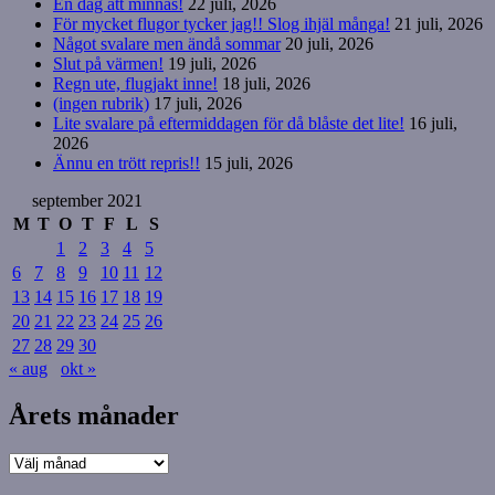
En dag att minnas!
22 juli, 2026
För mycket flugor tycker jag!! Slog ihjäl många!
21 juli, 2026
Något svalare men ändå sommar
20 juli, 2026
Slut på värmen!
19 juli, 2026
Regn ute, flugjakt inne!
18 juli, 2026
(ingen rubrik)
17 juli, 2026
Lite svalare på eftermiddagen för då blåste det lite!
16 juli,
2026
Ännu en trött repris!!
15 juli, 2026
september 2021
M
T
O
T
F
L
S
1
2
3
4
5
6
7
8
9
10
11
12
13
14
15
16
17
18
19
20
21
22
23
24
25
26
27
28
29
30
« aug
okt »
Årets månader
Årets
månader