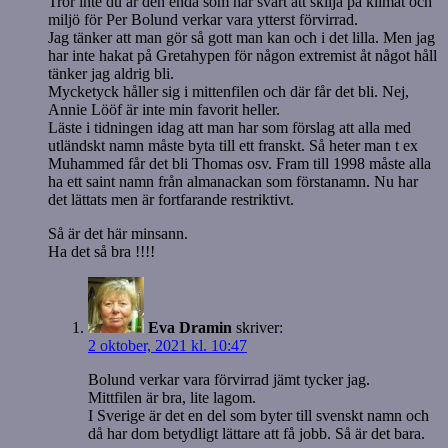
Tror inte du är den enda som har svårt att skilja på klimat och
miljö för Per Bolund verkar vara ytterst förvirrad.
Jag tänker att man gör så gott man kan och i det lilla. Men jag
har inte hakat på Gretahypen för någon extremist åt något håll
tänker jag aldrig bli.
Mycketyck håller sig i mittenfilen och där får det bli. Nej,
Annie Lööf är inte min favorit heller.
Läste i tidningen idag att man har som förslag att alla med
utländskt namn måste byta till ett franskt. Så heter man t ex
Muhammed får det bli Thomas osv. Fram till 1998 måste alla
ha ett saint namn från almanackan som förstanamn. Nu har
det lättats men är fortfarande restriktivt.
Så är det här minsann.
Ha det så bra !!!!
Eva Dramin
skriver:
2 oktober, 2021 kl. 10:47
Bolund verkar vara förvirrad jämt tycker jag.
Mittfilen är bra, lite lagom.
I Sverige är det en del som byter till svenskt namn och
då har dom betydligt lättare att få jobb. Så är det bara.