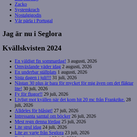
Zacko
Systemkrach
Nostalgigodis
Vår pärla i Portugal
Jag är nu i Seglora
Kvällskvisten 2024
En väldigt fin sommardag!
3 augusti, 2026
Omväxlande väder idag
2 augusti, 2026
En underbar ställplats
1 augusti, 2026
Sista dagen i juli!!!
31 juli, 2026
Nästan 30 plus är bara för mycket för mig även om det fläktar
lite!
30 juli, 2026
Fy för flugor!!
29 juli, 2026
Livligt mot kvällen när det kom hit 20 mc från Frankrike.
28
juli, 2026
Alldeles för blåsigt!
27 juli, 2026
Intressanta samtal om böcker
26 juli, 2026
Mest regn denna lördag
25 juli, 2026
Lite strul idag
24 juli, 2026
Lite av varje från Seglora
23 juli, 2026