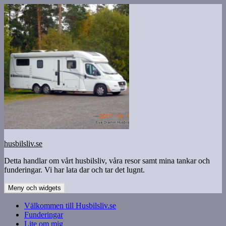
Hoppa
till
innehåll
husbilsliv.se
Detta handlar om vårt husbilsliv, våra resor samt mina tankar och
funderingar. Vi har lata dar och tar det lugnt.
Meny och widgets
Välkommen till Husbilsliv.se
Funderingar
Lite om mig