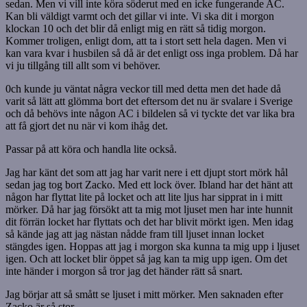
sedan. Men vi vill inte köra söderut med en icke fungerande AC.
Kan bli väldigt varmt och det gillar vi inte. Vi ska dit i morgon
klockan 10 och det blir då enligt mig en rätt så tidig morgon.
Kommer troligen, enligt dom, att ta i stort sett hela dagen. Men vi
kan vara kvar i husbilen så då är det enligt oss inga problem. Då har
vi ju tillgång till allt som vi behöver.
0ch kunde ju väntat några veckor till med detta men det hade då
varit så lätt att glömma bort det eftersom det nu är svalare i Sverige
och då behövs inte någon AC i bildelen så vi tyckte det var lika bra
att få gjort det nu när vi kom ihåg det.
Passar på att köra och handla lite också.
Jag har känt det som att jag har varit nere i ett djupt stort mörk hål
sedan jag tog bort Zacko. Med ett lock över. Ibland har det hänt att
någon har flyttat lite på locket och att lite ljus har sipprat in i mitt
mörker. Då har jag försökt att ta mig mot ljuset men har inte hunnit
dit förrän locket har flyttats och det har blivit mörkt igen. Men idag
så kände jag att jag nästan nådde fram till ljuset innan locket
stängdes igen. Hoppas att jag i morgon ska kunna ta mig upp i ljuset
igen. Och att locket blir öppet så jag kan ta mig upp igen. Om det
inte händer i morgon så tror jag det händer rätt så snart.
Jag börjar att så smått se ljuset i mitt mörker. Men saknaden efter
Zacko är så stor.