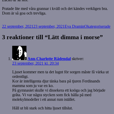
Pratade lite med våra grannar i kväll och det kändes verkligen bra.
Dom är så goa och trevliga.
Postat
Författare
Kategorier
22 september, 2021
23 september, 2021
Eva Dramin
Okategoriserade
3 reaktioner till “Lätt dimma i morse”
Ann-Charlotte Rådendal
skriver:
23 september, 2021 kl. 20:34
Ljuset kommer men ta det lugnt för sorgen måste få värka ut
ordentligt.
Kor är intelligenta djur tänka bara på tjuren Ferdinands
mamma som ju var en ko.
På gymnasiet skulle vi dissekera ett koöga och jag började
gråta. Vi var några stycken som fick hålla på med
molekylmodeller i ett annat rum istället.
Håll ut bli stark och hitta ljuset tillslut.