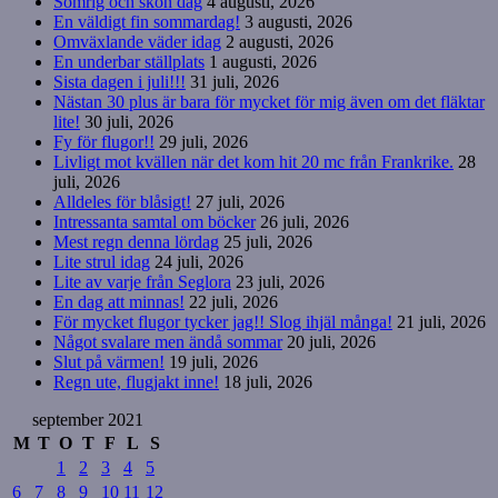
Somrig och skön dag
4 augusti, 2026
En väldigt fin sommardag!
3 augusti, 2026
Omväxlande väder idag
2 augusti, 2026
En underbar ställplats
1 augusti, 2026
Sista dagen i juli!!!
31 juli, 2026
Nästan 30 plus är bara för mycket för mig även om det fläktar
lite!
30 juli, 2026
Fy för flugor!!
29 juli, 2026
Livligt mot kvällen när det kom hit 20 mc från Frankrike.
28
juli, 2026
Alldeles för blåsigt!
27 juli, 2026
Intressanta samtal om böcker
26 juli, 2026
Mest regn denna lördag
25 juli, 2026
Lite strul idag
24 juli, 2026
Lite av varje från Seglora
23 juli, 2026
En dag att minnas!
22 juli, 2026
För mycket flugor tycker jag!! Slog ihjäl många!
21 juli, 2026
Något svalare men ändå sommar
20 juli, 2026
Slut på värmen!
19 juli, 2026
Regn ute, flugjakt inne!
18 juli, 2026
september 2021
M
T
O
T
F
L
S
1
2
3
4
5
6
7
8
9
10
11
12