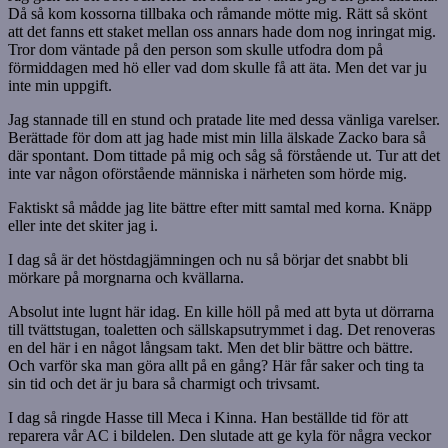
Då så kom kossorna tillbaka och råmande mötte mig. Rätt så skönt
att det fanns ett staket mellan oss annars hade dom nog inringat mig.
Tror dom väntade på den person som skulle utfodra dom på
förmiddagen med hö eller vad dom skulle få att äta. Men det var ju
inte min uppgift.
Jag stannade till en stund och pratade lite med dessa vänliga varelser.
Berättade för dom att jag hade mist min lilla älskade Zacko bara så
där spontant. Dom tittade på mig och såg så förstående ut. Tur att det
inte var någon oförstående människa i närheten som hörde mig.
Faktiskt så mådde jag lite bättre efter mitt samtal med korna. Knäpp
eller inte det skiter jag i.
I dag så är det höstdagjämningen och nu så börjar det snabbt bli
mörkare på morgnarna och kvällarna.
Absolut inte lugnt här idag. En kille höll på med att byta ut dörrarna
till tvättstugan, toaletten och sällskapsutrymmet i dag. Det renoveras
en del här i en något långsam takt. Men det blir bättre och bättre.
Och varför ska man göra allt på en gång? Här får saker och ting ta
sin tid och det är ju bara så charmigt och trivsamt.
I dag så ringde Hasse till Meca i Kinna. Han beställde tid för att
reparera vår AC i bildelen. Den slutade att ge kyla för några veckor