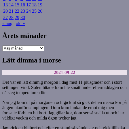
13
14
15
16
17
18
19
20
21
22
23
24
25
26
27
28
29
30
« aug
okt »
Årets månader
Årets
månader
Lätt dimma i morse
2021-09-22
Det var en lätt dimmig morgon i dag med 11 plusgrader och i stort
sett ingen vind. Solen tittade fram lite smått under eftermiddagen och
då steg temperaturen lite.
När jag kom ut på morgonen och gick ut så gick det en massa kor på
ängen utanför campingen. Dom kom lunkande emot mig men
fortsatte förbi en bit bort. Jag gillar kor, dom ser så snälla ut och har
väldigt vackra och milda ögon tycker jag.
Jag gick en bit bort och efter en stund så vände jag och gick tillbaka.