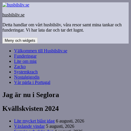
Hoppa
till
husbilsliv.se
innehåll
Detta handlar om vårt husbilsliv, våra resor samt mina tankar och
funderingar. Vi har lata dar och tar det lugnt.
Meny och widgets
Välkommen till Husbilsliv.se
Funderingar
Lite om mig
Zacko
Systemkrach
Nostalgigodis
Vår pärla i Portugal
Jag är nu i Seglora
Kvällskvisten 2024
Lite mycket blåst idag
6 augusti, 2026
Växlande vindar
5 augusti, 2026