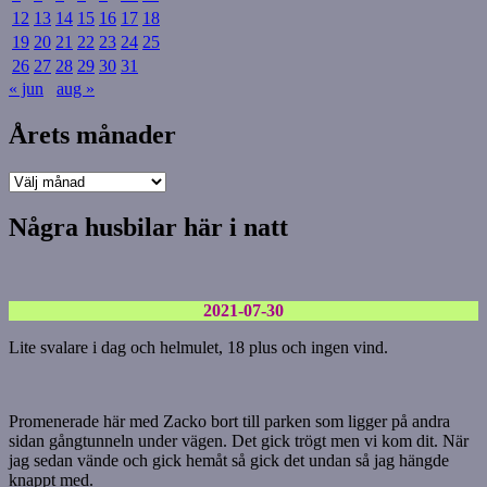
12
13
14
15
16
17
18
19
20
21
22
23
24
25
26
27
28
29
30
31
« jun
aug »
Årets månader
Årets
månader
Några husbilar här i natt
2021-07-30
Lite svalare i dag och helmulet, 18 plus och ingen vind.
Promenerade här med Zacko bort till parken som ligger på andra
sidan gångtunneln under vägen. Det gick trögt men vi kom dit. När
jag sedan vände och gick hemåt så gick det undan så jag hängde
knappt med.