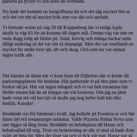
parkera på tycker vi och även att övernatta.
Nu hade det kommit en bangolfbana hit och det såg mycket fint ut
och det var rätt så mycket folk som var där och spelade.
Vi fortsatte sedan på väg 50 till Kopparberg där vi enligt Agda
skulle ta väg 63 för att komma till dagen mål. Denna väg var inte ett
enda dugg rolig att färdas på. Smal, kurvig och många backar samt
dåligt underlag så det var rätt så skumpigt. Men det var emellanåt en
mycket fin utsikt över sjö, älv och skog. Och som tur var nästan
ingen trafik alls.
Det kändes så skönt när vi kom fram till Hällefors där vi körde till
parkeringsplatsen för husbilar. Här parkerade vi på den plats som vi
brukar stå på. Här var ingen trängsel och vi var helt ensamma här.
Hellre ensam här än att trängas ute vid kusterna. Om jag nu jämt
hade velat stå vid hav/sjö så skulle jag nog hellre haft båt eller
husbåt. Kanske!
Bestämde oss för hämtmat i kväll. Jag kollade på Foodora.se och här
fanns det två restauranger anslutna. Valde Pizzeria Palma Nova som
inte ligger så lång borta. Beställde en kebabpizza till Hasse och
kebabsallad till mig. Trots en beskrivning av där vi stod så hade dom
svårt att hitta hit. Men det löste sig och vi fick vår mat. Hasse var så