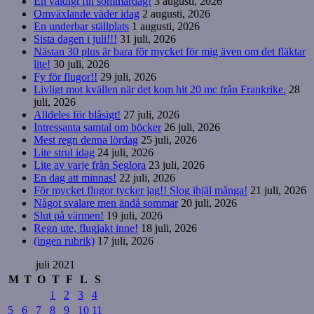
En väldigt fin sommardag!
3 augusti, 2026
Omväxlande väder idag
2 augusti, 2026
En underbar ställplats
1 augusti, 2026
Sista dagen i juli!!!
31 juli, 2026
Nästan 30 plus är bara för mycket för mig även om det fläktar
lite!
30 juli, 2026
Fy för flugor!!
29 juli, 2026
Livligt mot kvällen när det kom hit 20 mc från Frankrike.
28
juli, 2026
Alldeles för blåsigt!
27 juli, 2026
Intressanta samtal om böcker
26 juli, 2026
Mest regn denna lördag
25 juli, 2026
Lite strul idag
24 juli, 2026
Lite av varje från Seglora
23 juli, 2026
En dag att minnas!
22 juli, 2026
För mycket flugor tycker jag!! Slog ihjäl många!
21 juli, 2026
Något svalare men ändå sommar
20 juli, 2026
Slut på värmen!
19 juli, 2026
Regn ute, flugjakt inne!
18 juli, 2026
(ingen rubrik)
17 juli, 2026
juli 2021
M
T
O
T
F
L
S
1
2
3
4
5
6
7
8
9
10
11