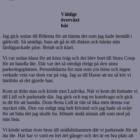
Väldigt
överväxt
här
Jag gick sedan till Biltema för att hämta det som jag hade beställt i
gårkväll. Så smidigt, bara att gå in till disken och hämta min
färdigpackade påse. Betalt och klart.
Vi var sedan klara för att köra iväg och det blev bort till Stora Coop
för att handla lite. Där var det så otroligt rörigt på den stora
parkeringsplatsen. Personbilarna for runt som yra höns och ingen
verkade veta var dom var på väg. Jag sa till Hasse att nu så kör vi
härifrån så det gjorde han.
Kom ut ifrån stan och körde mot Ludvika. När vi kom dit fortsatte vi
till Lidl och parkerade där. Jag gick och tog en kundvagn och gick
in dit för att handla. Dom flesta Lidl är rätt så lika men denna var
mycket olik. Den var enligt mig helt felvänd och jag hade så svårt
för att hitta det jag skulle ha. Hittade ändå nästan allt som stod på
min lista.
Vi körde sedan över bron till småbåtshamnen där vi parkerade för att
äta lite. Här har vi varit en hel del gånger och det är en bra plats att