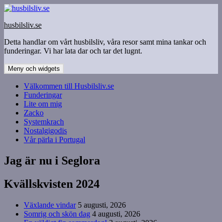
Hoppa
till
husbilsliv.se
innehåll
Detta handlar om vårt husbilsliv, våra resor samt mina tankar och
funderingar. Vi har lata dar och tar det lugnt.
Meny och widgets
Välkommen till Husbilsliv.se
Funderingar
Lite om mig
Zacko
Systemkrach
Nostalgigodis
Vår pärla i Portugal
Jag är nu i Seglora
Kvällskvisten 2024
Växlande vindar
5 augusti, 2026
Somrig och skön dag
4 augusti, 2026