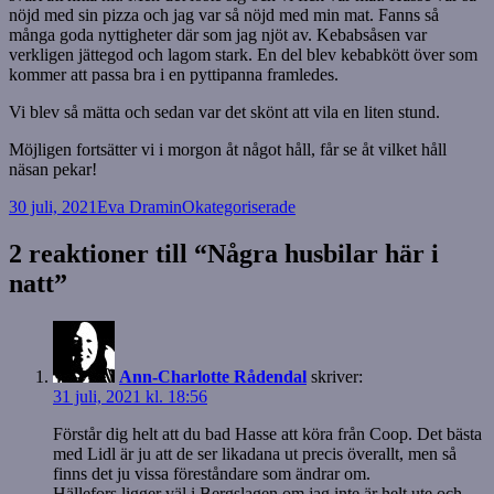
nöjd med sin pizza och jag var så nöjd med min mat. Fanns så
många goda nyttigheter där som jag njöt av. Kebabsåsen var
verkligen jättegod och lagom stark. En del blev kebabkött över som
kommer att passa bra i en pyttipanna framledes.
Vi blev så mätta och sedan var det skönt att vila en liten stund.
Möjligen fortsätter vi i morgon åt något håll, får se åt vilket håll
näsan pekar!
Postat
Författare
Kategorier
30 juli, 2021
Eva Dramin
Okategoriserade
2 reaktioner till “Några husbilar här i
natt”
Ann-Charlotte Rådendal
skriver:
31 juli, 2021 kl. 18:56
Förstår dig helt att du bad Hasse att köra från Coop. Det bästa
med Lidl är ju att de ser likadana ut precis överallt, men så
finns det ju vissa föreståndare som ändrar om.
Hällefors ligger väl i Bergslagen om jag inte är helt ute och