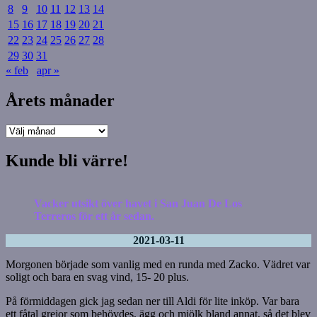
8
9
10
11
12
13
14
15
16
17
18
19
20
21
22
23
24
25
26
27
28
29
30
31
« feb
apr »
Årets månader
Årets
månader
Kunde bli värre!
Vacker utsikt över havet i San Juan De Los
Terreros för ett år sedan.
2021-03-11
Morgonen började som vanlig med en runda med Zacko. Vädret var
soligt och bara en svag vind, 15- 20 plus.
På förmiddagen gick jag sedan ner till Aldi för lite inköp. Var bara
ett fåtal grejor som behövdes, ägg och mjölk bland annat, så det blev