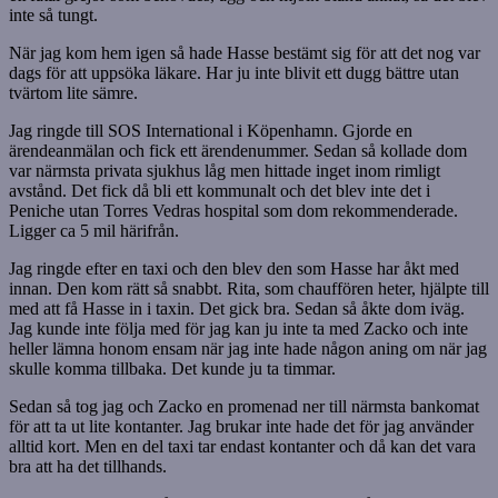
inte så tungt.
När jag kom hem igen så hade Hasse bestämt sig för att det nog var
dags för att uppsöka läkare. Har ju inte blivit ett dugg bättre utan
tvärtom lite sämre.
Jag ringde till SOS International i Köpenhamn. Gjorde en
ärendeanmälan och fick ett ärendenummer. Sedan så kollade dom
var närmsta privata sjukhus låg men hittade inget inom rimligt
avstånd. Det fick då bli ett kommunalt och det blev inte det i
Peniche utan Torres Vedras hospital som dom rekommenderade.
Ligger ca 5 mil härifrån.
Jag ringde efter en taxi och den blev den som Hasse har åkt med
innan. Den kom rätt så snabbt. Rita, som chauffören heter, hjälpte till
med att få Hasse in i taxin. Det gick bra. Sedan så åkte dom iväg.
Jag kunde inte följa med för jag kan ju inte ta med Zacko och inte
heller lämna honom ensam när jag inte hade någon aning om när jag
skulle komma tillbaka. Det kunde ju ta timmar.
Sedan så tog jag och Zacko en promenad ner till närmsta bankomat
för att ta ut lite kontanter. Jag brukar inte hade det för jag använder
alltid kort. Men en del taxi tar endast kontanter och då kan det vara
bra att ha det tillhands.