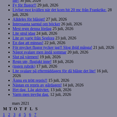
lite!
30 juli, 2026
Fy för flugor!!
29 juli, 2026
Livligt mot kvällen när det kom hit 20 mc från Frankrike.
28
juli, 2026
Alldeles för blåsigt!
27 juli, 2026
Intressanta samtal om böcker
26 juli, 2026
Mest regn denna lördag
25 juli, 2026
Lite strul idag
24 juli, 2026
Lite av varje från Seglora
23 juli, 2026
En dag att minnas!
22 juli, 2026
För mycket flugor tycker jag!! Slog ihjäl många!
21 juli, 2026
Något svalare men ändå sommar
20 juli, 2026
Slut på värmen!
19 juli, 2026
Regn ute, flugjakt inne!
18 juli, 2026
(ingen rubrik)
17 juli, 2026
Lite svalare på eftermiddagen för då blåste det lite!
16 juli,
2026
Ännu en trött repris!!
15 juli, 2026
Nästan en repris av gårdagen!
14 juli, 2026
Het dag. Låg aktivitet.
13 juli, 2026
Varm men trevlig dag.
12 juli, 2026
mars 2021
M
T
O
T
F
L
S
1
2
3
4
5
6
7