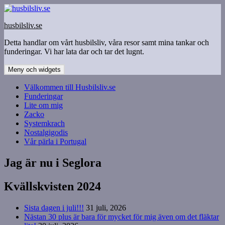
Hoppa
till
husbilsliv.se
innehåll
Detta handlar om vårt husbilsliv, våra resor samt mina tankar och
funderingar. Vi har lata dar och tar det lugnt.
Meny och widgets
Välkommen till Husbilsliv.se
Funderingar
Lite om mig
Zacko
Systemkrach
Nostalgigodis
Vår pärla i Portugal
Jag är nu i Seglora
Kvällskvisten 2024
Sista dagen i juli!!!
31 juli, 2026
Nästan 30 plus är bara för mycket för mig även om det fläktar