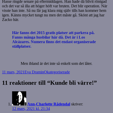
Hasse ringde senare på eftermiddagen. Han hade då blivit röntgad
och det var så illa att höger höft var bruten. Det blir operation. När
visste han inte. Så nu får jag klara mig själv tills han kommer hem
igen. Känns mycket tungt nu men det måste gå. Skönt att jag har
Zacko här.
Här fanns det 2015 gratis platser att parkera på.
Fanns många husbilar här då. Det är i Los
Alcázares. Numera finns det endast organiserade
ställplatser.
Men ibland är det inte så enkelt som det låter.
Postat
Författare
Kategorier
11 mars, 2021
Eva Dramin
Okategoriserade
11 reaktioner till “Kunde bli värre!”
Ann-Charlotte Rådendal
skriver:
12 mars, 2021 kl. 21:34