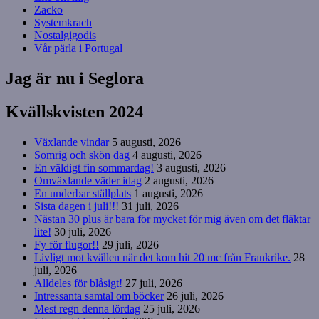
Zacko
Systemkrach
Nostalgigodis
Vår pärla i Portugal
Jag är nu i Seglora
Kvällskvisten 2024
Växlande vindar
5 augusti, 2026
Somrig och skön dag
4 augusti, 2026
En väldigt fin sommardag!
3 augusti, 2026
Omväxlande väder idag
2 augusti, 2026
En underbar ställplats
1 augusti, 2026
Sista dagen i juli!!!
31 juli, 2026
Nästan 30 plus är bara för mycket för mig även om det fläktar
lite!
30 juli, 2026
Fy för flugor!!
29 juli, 2026
Livligt mot kvällen när det kom hit 20 mc från Frankrike.
28
juli, 2026
Alldeles för blåsigt!
27 juli, 2026
Intressanta samtal om böcker
26 juli, 2026
Mest regn denna lördag
25 juli, 2026