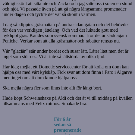
väldigt skönt att sitta ute och Zacko och jag satte oss i solen en stund
och njöt. Vi passade även på att gå några långsamma promenader
under dagen och tyckte det var så skönt i värmen.
I dag så klipptes gräsmattan på andra sidan gatan och det behövdes
för den var verkligen jättelång. Och vad det luktade gott med
nyklippt gräs. Kändes som svensk sommar. Tror det är städdagar i
Peniche. Verkar som att alla gräsmattor och rabatter rensas nu.
Vår ”glaciär” står under bordet och susar lätt. Låter litet men det är
inget som stör oss. Vi är inte så lättstörda av olika ljud.
Har idag mejlat ett Dometic servicecenter för att kolla om dom kan
hjälpa oss med vårt kylskåp. Fick svar att dom finna i Faro i Algarve
men inget om att dom kunde hjälpa oss.
Ska mejla några fler som finns inte allt för långt bort.
Hade köpt Schweinshaxe på Aldi och det åt vi till middag på kvällen
tillsammans med Felix rotmos. Smakade bra.
För 6 år
sedan så
promenerade