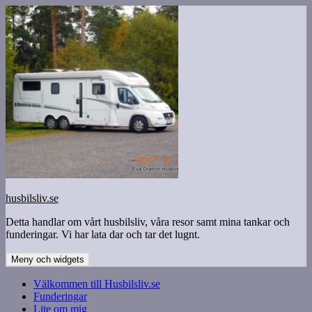
Hoppa
till
innehåll
husbilsliv.se
Detta handlar om vårt husbilsliv, våra resor samt mina tankar och
funderingar. Vi har lata dar och tar det lugnt.
Meny och widgets
Välkommen till Husbilsliv.se
Funderingar
Lite om mig