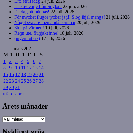
Lite strul idag
24 juli, 2026
Lite av varje från Seglora
23 juli, 2026
En dag att minnas!
22 juli, 2026
För mycket flugor tycker jag!! Slog ihjäl många!
21 juli, 2026
Något svalare men ändå sommar
20 juli, 2026
Slut på värmen!
19 juli, 2026
Regn ute, flugjakt inne!
18 juli, 2026
(ingen rubrik)
17 juli, 2026
mars 2021
M
T
O
T
F
L
S
1
2
3
4
5
6
7
8
9
10
11
12
13
14
15
16
17
18
19
20
21
22
23
24
25
26
27
28
29
30
31
« feb
apr »
Årets månader
Årets
månader
Nyklippt gräs