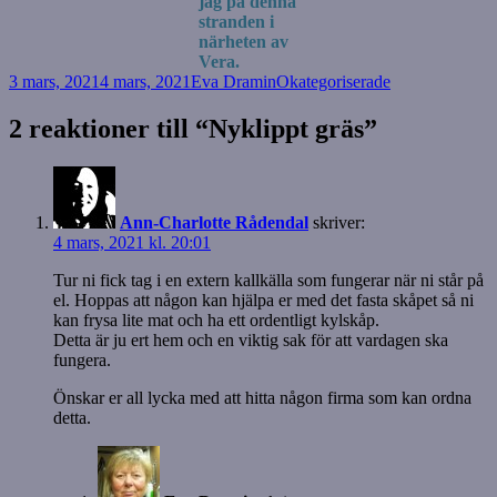
jag på denna
stranden i
närheten av
Vera.
Postat
Författare
Kategorier
3 mars, 2021
4 mars, 2021
Eva Dramin
Okategoriserade
2 reaktioner till “Nyklippt gräs”
Ann-Charlotte Rådendal
skriver:
4 mars, 2021 kl. 20:01
Tur ni fick tag i en extern kallkälla som fungerar när ni står på
el. Hoppas att någon kan hjälpa er med det fasta skåpet så ni
kan frysa lite mat och ha ett ordentligt kylskåp.
Detta är ju ert hem och en viktig sak för att vardagen ska
fungera.
Önskar er all lycka med att hitta någon firma som kan ordna
detta.