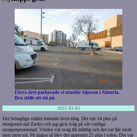
Förra året parkerade vi utanför Operan i Almeria.
Bra ställe att stå på
.
2021-03-03
Det behagliga vädret fortsatte även idag. Det var 14 plus på
morgonen när Zacko och jag gick iväg på vår vanliga
morgonpromenad. Vinden var svag till måttlig och det var lite moln
men mest sol. På dagen så blev det uppemot 25 plus i solen. Det var