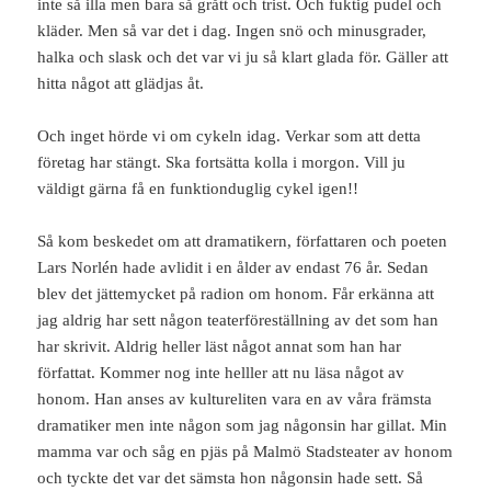
inte så illa men bara så grått och trist. Och fuktig pudel och
kläder. Men så var det i dag. Ingen snö och minusgrader,
halka och slask och det var vi ju så klart glada för. Gäller att
hitta något att glädjas åt.
Och inget hörde vi om cykeln idag. Verkar som att detta
företag har stängt. Ska fortsätta kolla i morgon. Vill ju
väldigt gärna få en funktionduglig cykel igen!!
Så kom beskedet om att dramatikern, författaren och poeten
Lars Norlén hade avlidit i en ålder av endast 76 år. Sedan
blev det jättemycket på radion om honom. Får erkänna att
jag aldrig har sett någon teaterföreställning av det som han
har skrivit. Aldrig heller läst något annat som han har
författat. Kommer nog inte helller att nu läsa något av
honom. Han anses av kultureliten vara en av våra främsta
dramatiker men inte någon som jag någonsin har gillat. Min
mamma var och såg en pjäs på Malmö Stadsteater av honom
och tyckte det var det sämsta hon någonsin hade sett. Så