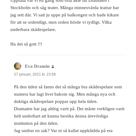
Uppsala var vi ett gäng som ofta åkte till Dramaten i
Stockholm och såg teater. Många minnesvärda teatrar har
jag sett där. Vi satt ju uppe på balkongen och hade kikare
för att se ordentligt, men orden hörde vi tydligt. Vilka
underbara skådespelare.
Ha det så gott !!!
Eva Dramin
skriver:
27 januari, 2021 kl. 23:58
På den tiden så fanns det så många bra skådespelare som
numera har lagt livet bakom sig. Men många nya och
duktiga skådespelare poppar upp hela tiden.
Dramaten har jag aldrig varit på. Det måste verkligen varit
helt underbart att kunna besöka denna ärevördiga
institution på den tiden.
Jag undrar en sak? Var ni så kallat uppklädda på era