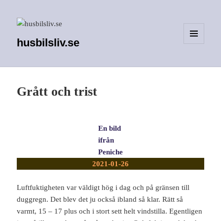
husbilsliv.se
MENY
OCH
WIDGETS
Grått och trist
En bild
ifrån
Peniche
2021-01-26
Luftfuktigheten var väldigt hög i dag och på gränsen till
duggregn. Det blev det ju också ibland så klar. Rätt så
varmt, 15 – 17 plus och i stort sett helt vindstilla. Egentligen