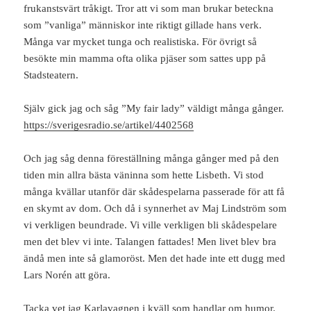
frukanstsvärt tråkigt. Tror att vi som man brukar beteckna
som ”vanliga” människor inte riktigt gillade hans verk.
Många var mycket tunga och realistiska. För övrigt så
besökte min mamma ofta olika pjäser som sattes upp på
Stadsteatern.
Själv gick jag och såg ”My fair lady” väldigt många gånger.
https://sverigesradio.se/artikel/4402568
Och jag såg denna föreställning många gånger med på den
tiden min allra bästa väninna som hette Lisbeth. Vi stod
många kvällar utanför där skådespelarna passerade för att få
en skymt av dom. Och då i synnerhet av Maj Lindström som
vi verkligen beundrade. Vi ville verkligen bli skådespelare
men det blev vi inte. Talangen fattades! Men livet blev bra
ändå men inte så glamoröst. Men det hade inte ett dugg med
Lars Norén att göra.
Tacka vet jag Karlavagnen i kväll som handlar om humor.