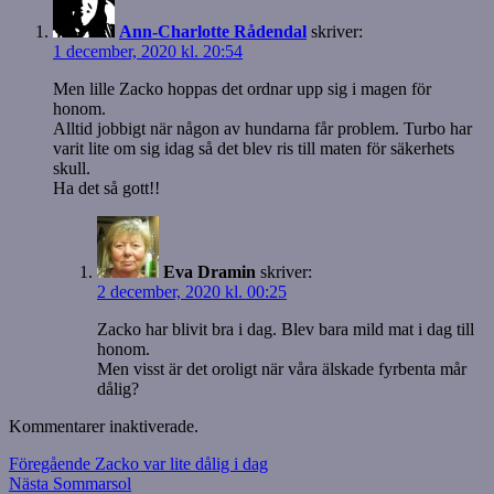
Ann-Charlotte Rådendal
skriver:
1 december, 2020 kl. 20:54
Men lille Zacko hoppas det ordnar upp sig i magen för
honom.
Alltid jobbigt när någon av hundarna får problem. Turbo har
varit lite om sig idag så det blev ris till maten för säkerhets
skull.
Ha det så gott!!
Eva Dramin
skriver:
2 december, 2020 kl. 00:25
Zacko har blivit bra i dag. Blev bara mild mat i dag till
honom.
Men visst är det oroligt när våra älskade fyrbenta mår
dålig?
Kommentarer inaktiverade.
Inläggsnavigering
Föregående
Föregående
Zacko var lite dålig i dag
Nästa
inlägg:
Nästa
Sommarsol