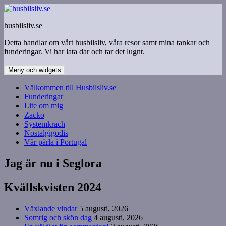
Hoppa
till
husbilsliv.se
innehåll
Detta handlar om vårt husbilsliv, våra resor samt mina tankar och
funderingar. Vi har lata dar och tar det lugnt.
Meny och widgets
Välkommen till Husbilsliv.se
Funderingar
Lite om mig
Zacko
Systemkrach
Nostalgigodis
Vår pärla i Portugal
Jag är nu i Seglora
Kvällskvisten 2024
Växlande vindar
5 augusti, 2026
Somrig och skön dag
4 augusti, 2026