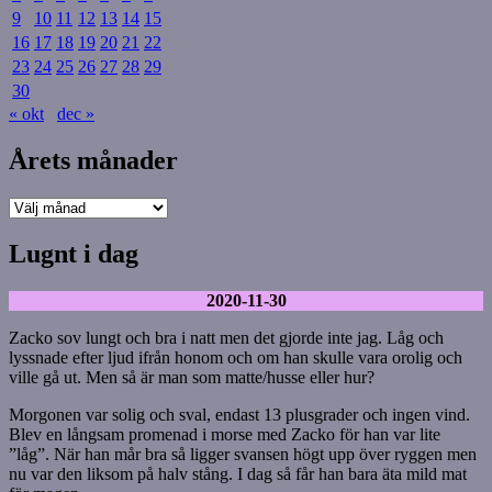
9
10
11
12
13
14
15
16
17
18
19
20
21
22
23
24
25
26
27
28
29
30
« okt
dec »
Årets månader
Årets
månader
Lugnt i dag
2020-11-30
Zacko sov lungt och bra i natt men det gjorde inte jag. Låg och
lyssnade efter ljud ifrån honom och om han skulle vara orolig och
ville gå ut. Men så är man som matte/husse eller hur?
Morgonen var solig och sval, endast 13 plusgrader och ingen vind.
Blev en långsam promenad i morse med Zacko för han var lite
”låg”. När han mår bra så ligger svansen högt upp över ryggen men
nu var den liksom på halv stång. I dag så får han bara äta mild mat