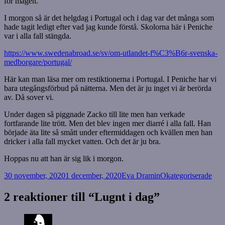
för magen.
I morgon så är det helgdag i Portugal och i dag var det många som
hade tagit ledigt efter vad jag kunde förstå. Skolorna här i Peniche
var i alla fall stängda.
https://www.swedenabroad.se/sv/om-utlandet-f%C3%B6r-svenska-
medborgare/portugal/
Här kan man läsa mer om restiktionerna i Portugal. I Peniche har vi
bara utegångsförbud på nätterna. Men det är ju inget vi är berörda
av. Då sover vi.
Under dagen så piggnade Zacko till lite men han verkade
fortfarande lite trött. Men det blev ingen mer diarré i alla fall. Han
började äta lite så smått under eftermiddagen och kvällen men han
dricker i alla fall mycket vatten. Och det är ju bra.
Hoppas nu att han är sig lik i morgon.
Postat
Författare
Kategorier
30 november, 2020
1 december, 2020
Eva Dramin
Okategoriserade
2 reaktioner till “Lugnt i dag”