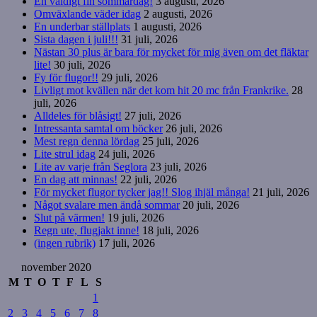
En väldigt fin sommardag!
3 augusti, 2026
Omväxlande väder idag
2 augusti, 2026
En underbar ställplats
1 augusti, 2026
Sista dagen i juli!!!
31 juli, 2026
Nästan 30 plus är bara för mycket för mig även om det fläktar
lite!
30 juli, 2026
Fy för flugor!!
29 juli, 2026
Livligt mot kvällen när det kom hit 20 mc från Frankrike.
28
juli, 2026
Alldeles för blåsigt!
27 juli, 2026
Intressanta samtal om böcker
26 juli, 2026
Mest regn denna lördag
25 juli, 2026
Lite strul idag
24 juli, 2026
Lite av varje från Seglora
23 juli, 2026
En dag att minnas!
22 juli, 2026
För mycket flugor tycker jag!! Slog ihjäl många!
21 juli, 2026
Något svalare men ändå sommar
20 juli, 2026
Slut på värmen!
19 juli, 2026
Regn ute, flugjakt inne!
18 juli, 2026
(ingen rubrik)
17 juli, 2026
november 2020
M
T
O
T
F
L
S
1
2
3
4
5
6
7
8