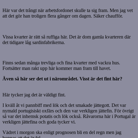
Här var det trångt när arbetsfordonet skulle ta sig fram. Men jag vet
att det gör han troligen flera gånger om dagen. Säker chaufför.
Vissa kvarter är rätt så ruffiga här. Det är dom gamla kvarteren där
det tidigare låg sardinfabrikerna.
Finns sedan många trevliga och fina kvarter med vackra hus.
Fortsätter man rakt upp här kommer man fram till havet.
Även så här ser det ut i närområdet. Visst är det fint här?
Här tycker jag det är väldigt fint.
I kväll åt vi pannbiff med lök och det smakade jättegott. Det var
nymald portugisiskt oxfärs och den var verkligen jättefin. För övrigt
så var det inhemsk potatis och lök också. Råvarorna här i Portugal är
verkligen jättefina och goda tycker vi.
Vädret i morgon ska enligt prognosen bli en del regn men jag
hoppas att det är fel.