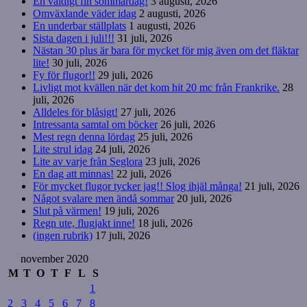
En väldigt fin sommardag!
3 augusti, 2026
Omväxlande väder idag
2 augusti, 2026
En underbar ställplats
1 augusti, 2026
Sista dagen i juli!!!
31 juli, 2026
Nästan 30 plus är bara för mycket för mig även om det fläktar
lite!
30 juli, 2026
Fy för flugor!!
29 juli, 2026
Livligt mot kvällen när det kom hit 20 mc från Frankrike.
28
juli, 2026
Alldeles för blåsigt!
27 juli, 2026
Intressanta samtal om böcker
26 juli, 2026
Mest regn denna lördag
25 juli, 2026
Lite strul idag
24 juli, 2026
Lite av varje från Seglora
23 juli, 2026
En dag att minnas!
22 juli, 2026
För mycket flugor tycker jag!! Slog ihjäl många!
21 juli, 2026
Något svalare men ändå sommar
20 juli, 2026
Slut på värmen!
19 juli, 2026
Regn ute, flugjakt inne!
18 juli, 2026
(ingen rubrik)
17 juli, 2026
november 2020
M
T
O
T
F
L
S
1
2
3
4
5
6
7
8