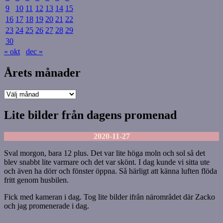
9
10
11
12
13
14
15
16
17
18
19
20
21
22
23
24
25
26
27
28
29
30
« okt
dec »
Årets månader
Årets
månader
Lite bilder från dagens promenad
2020-11-27
Sval morgon, bara 12 plus. Det var lite höga moln och sol så det
blev snabbt lite varmare och det var skönt. I dag kunde vi sitta ute
och även ha dörr och fönster öppna. Så härligt att känna luften flöda
fritt genom husbilen.
Fick med kameran i dag. Tog lite bilder ifrån närområdet där Zacko
och jag promenerade i dag.