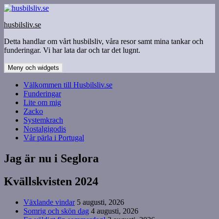
Hoppa
till
husbilsliv.se
innehåll
Detta handlar om vårt husbilsliv, våra resor samt mina tankar och
funderingar. Vi har lata dar och tar det lugnt.
Meny och widgets
Välkommen till Husbilsliv.se
Funderingar
Lite om mig
Zacko
Systemkrach
Nostalgigodis
Vår pärla i Portugal
Jag är nu i Seglora
Kvällskvisten 2024
Växlande vindar
5 augusti, 2026
Somrig och skön dag
4 augusti, 2026