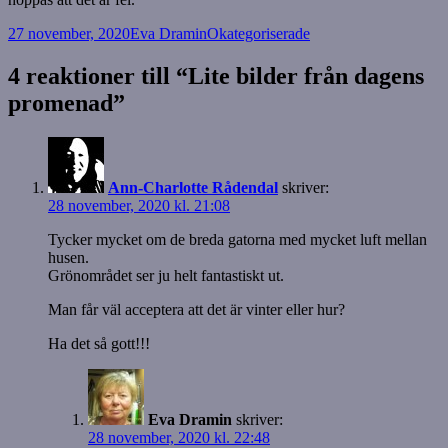
Postat
Författare
Kategorier
27 november, 2020
Eva Dramin
Okategoriserade
4 reaktioner till “Lite bilder från dagens
promenad”
Ann-Charlotte Rådendal
skriver:
28 november, 2020 kl. 21:08
Tycker mycket om de breda gatorna med mycket luft mellan
husen.
Grönområdet ser ju helt fantastiskt ut.
Man får väl acceptera att det är vinter eller hur?
Ha det så gott!!!
Eva Dramin
skriver:
28 november, 2020 kl. 22:48