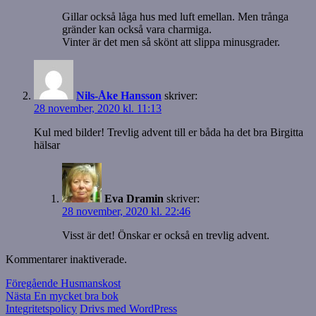
Gillar också låga hus med luft emellan. Men trånga
gränder kan också vara charmiga.
Vinter är det men så skönt att slippa minusgrader.
Nils-Åke Hansson
skriver:
28 november, 2020 kl. 11:13
Kul med bilder! Trevlig advent till er båda ha det bra Birgitta
hälsar
Eva Dramin
skriver:
28 november, 2020 kl. 22:46
Visst är det! Önskar er också en trevlig advent.
Kommentarer inaktiverade.
Inläggsnavigering
Föregående
Föregående
Husmanskost
Nästa
inlägg:
Nästa
En mycket bra bok
inlägg:
Integritetspolicy
Drivs med WordPress