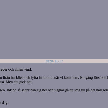
2020-11-17
grader och ingen vind.
 honom ifrån husbilen och lyfta in honom när vi kom hem. En gång försökt
ltså. Men det gick bra.
n. Ibland så sätter han sig ner och vägrar gå ett steg till på det håll som
r dag.