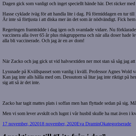
Dagen gick som vanligt och inget speciellt hände här. Det räcker med 
Hasse cyklade iväg för att handla lite i dag. På förmiddagen en tur till
Är inte så förtjusta i att diska mer än det som är nödvändigt. Fick h
Regeringen framträdde i dag igen och svamlade vidare. Nu förklarade Lö
vaccinera alla över 65 år plus riskgrupperna och när alla doser hade le
alla bli vaccinerade. Och jag är en av dom!
När Zacko och jag gick ut vid halvsextiden ner mot stan så såg jag at
Lyssnade på Kvällspasset som vanlig i kväll. Professor Agnes Wold var
Kan jag inte alls hålla med om. Dessutom så litar jag inte riktigt på he
sig att så är det inte.
Zacko har tagit mattes plats i soffan men han flyttade sedan på sig. M
Men vi som lever avskilt och lugnt i vår husbil skulle ha mat även i k
Postat
Författare
Kategorier
17 november, 2020
18 november, 2020
Eva Dramin
Okategoriserade