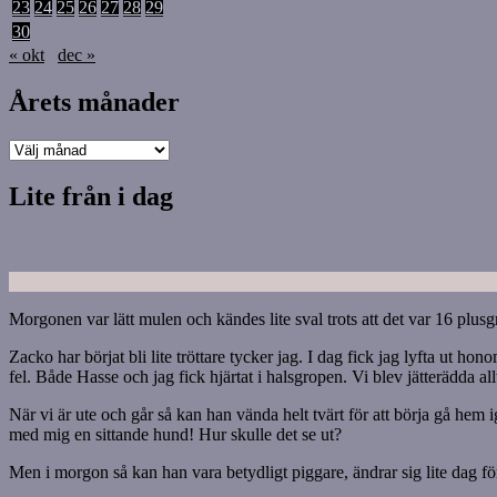
23
24
25
26
27
28
29
30
« okt
dec »
Årets månader
Årets
månader
Lite från i dag
Morgonen var lätt mulen och kändes lite sval trots att det var 16 plus
Zacko har börjat bli lite tröttare tycker jag. I dag fick jag lyfta ut
fel. Både Hasse och jag fick hjärtat i halsgropen. Vi blev jätterädda al
När vi är ute och går så kan han vända helt tvärt för att börja gå hem ige
med mig en sittande hund! Hur skulle det se ut?
Men i morgon så kan han vara betydligt piggare, ändrar sig lite dag fö