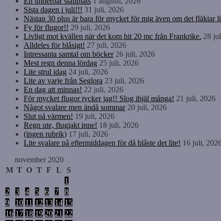
En underbar ställplats
1 augusti, 2026
Sista dagen i juli!!!
31 juli, 2026
Nästan 30 plus är bara för mycket för mig även om det fläktar li
Fy för flugor!!
29 juli, 2026
Livligt mot kvällen när det kom hit 20 mc från Frankrike.
28 ju
Alldeles för blåsigt!
27 juli, 2026
Intressanta samtal om böcker
26 juli, 2026
Mest regn denna lördag
25 juli, 2026
Lite strul idag
24 juli, 2026
Lite av varje från Seglora
23 juli, 2026
En dag att minnas!
22 juli, 2026
För mycket flugor tycker jag!! Slog ihjäl många!
21 juli, 2026
Något svalare men ändå sommar
20 juli, 2026
Slut på värmen!
19 juli, 2026
Regn ute, flugjakt inne!
18 juli, 2026
(ingen rubrik)
17 juli, 2026
Lite svalare på eftermiddagen för då blåste det lite!
16 juli, 202
november 2020
M
T
O
T
F
L
S
1
2
3
4
5
6
7
8
9
10
11
12
13
14
15
16
17
18
19
20
21
22