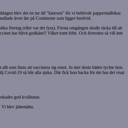
ddagen blev det en tur till ”kinesen” för vi behövde papperstallrikar.
andlade även lite på Continente som ligger bredvid.
a företag (eller var det fyra). Första omgången skulle räcka till att
inet har blivit godkänt!! Vilket tomt löfte. Och förresten så vill inte
llt som finns att vaccinera sig emot. Ju mer desto bättre tyckte hon.
lj Covid-19 så blir alla sjuka. Där fick hon backa för det har det visat
vankades god kvällsmat.
 Vi blev jättemätta.