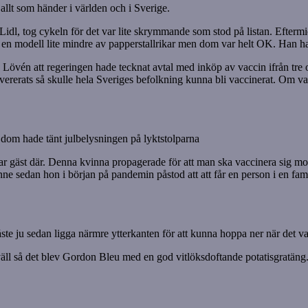
allt som händer i världen och i Sverige.
 Lidl, tog cykeln för det var lite skrymmande som stod på listan. Eftermi
em en modell lite mindre av papperstallrikar men dom var helt OK. Han h
vén att regeringen hade tecknat avtal med inköp av vaccin ifrån tre olik
vererats så skulle hela Sveriges befolkning kunna bli vaccinerat. Om vacc
t dom hade tänt julbelysningen på lyktstolparna
 gäst där. Denna kvinna propagerade för att man ska vaccinera sig mot a
nne sedan hon i början på pandemin påstod att att får en person i en fami
åste ju sedan ligga närmre ytterkanten för att kunna hoppa ner när det 
väll så det blev Gordon Bleu med en god vitlöksdoftande potatisgratäng.