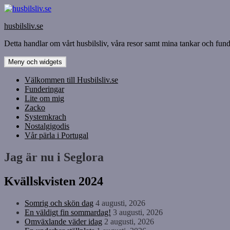
Hoppa
till
husbilsliv.se
innehåll
Detta handlar om vårt husbilsliv, våra resor samt mina tankar och funde
Meny och widgets
Välkommen till Husbilsliv.se
Funderingar
Lite om mig
Zacko
Systemkrach
Nostalgigodis
Vår pärla i Portugal
Jag är nu i Seglora
Kvällskvisten 2024
Somrig och skön dag
4 augusti, 2026
En väldigt fin sommardag!
3 augusti, 2026
Omväxlande väder idag
2 augusti, 2026