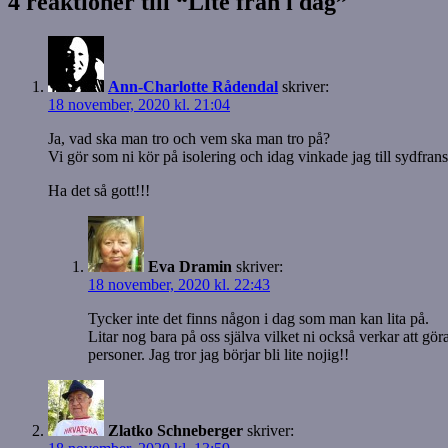
4 reaktioner till “Lite från i dag”
Ann-Charlotte Rådendal
skriver:
18 november, 2020 kl. 21:04
Ja, vad ska man tro och vem ska man tro på?
Vi gör som ni kör på isolering och idag vinkade jag till sydfran
Ha det så gott!!!
Eva Dramin
skriver:
18 november, 2020 kl. 22:43
Tycker inte det finns någon i dag som man kan lita på.
Litar nog bara på oss själva vilket ni också verkar att gö
personer. Jag tror jag börjar bli lite nojig!!
Zlatko Schneberger
skriver: