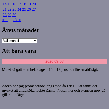
14
15
16
17
18
19
20
21
22
23
24
25
26
27
28
29
30
« aug
okt »
Årets månader
Årets
månader
Att bara vara
2020-09-08
Mulet så gott som hela dagen, 15 – 17 plus och lite småblåsigt.
Zacko och jag promenerade längs med ån i dag. Där fanns det
mycket att undersöka tyckte Zacko. Nosen ner och svansen upp, då
gillar han läget.