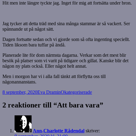
Hit men inte längre tyckte jag. Inget för mig att fortsätta under bron.
Jag tycker att detta träd med sina många stammar är så vackert. Ser
spännande ut på något sätt.
Dagen fortsatte sedan och vi gjorde som så ofta ingenting speciellt.
Tiden liksom bara tuffar på ändå.
Planerade lite för dom närmsta dagarna. Verkar som det mest blir
besök på platser som vi varit på tidigare och gillat. Kanske blir det
någon ny plats också. Eller något helt annat.
Men i morgon har vi i alla fall tänkt att förflytta oss till
någonannanstans.
Postat
Författare
Kategorier
8 september, 2020
Eva Dramin
Okategoriserade
2 reaktioner till “Att bara vara”
Ann-Charlotte Rådendal
skriver: