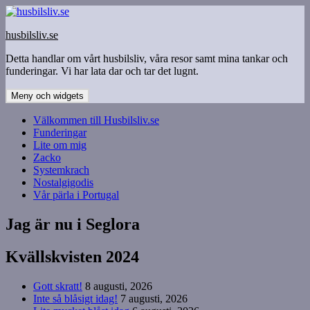
Hoppa
till
husbilsliv.se
innehåll
Detta handlar om vårt husbilsliv, våra resor samt mina tankar och
funderingar. Vi har lata dar och tar det lugnt.
Meny och widgets
Välkommen till Husbilsliv.se
Funderingar
Lite om mig
Zacko
Systemkrach
Nostalgigodis
Vår pärla i Portugal
Jag är nu i Seglora
Kvällskvisten 2024
Gott skratt!
8 augusti, 2026
Inte så blåsigt idag!
7 augusti, 2026