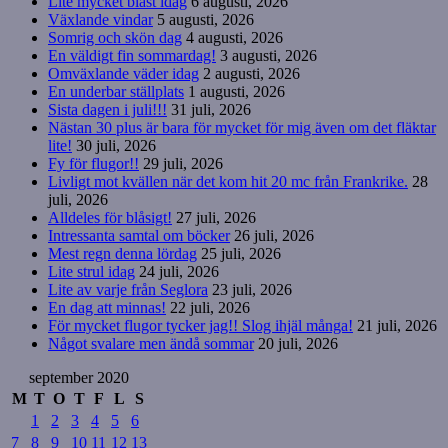
Lite mycket blåst idag
6 augusti, 2026
Växlande vindar
5 augusti, 2026
Somrig och skön dag
4 augusti, 2026
En väldigt fin sommardag!
3 augusti, 2026
Omväxlande väder idag
2 augusti, 2026
En underbar ställplats
1 augusti, 2026
Sista dagen i juli!!!
31 juli, 2026
Nästan 30 plus är bara för mycket för mig även om det fläktar
lite!
30 juli, 2026
Fy för flugor!!
29 juli, 2026
Livligt mot kvällen när det kom hit 20 mc från Frankrike.
28
juli, 2026
Alldeles för blåsigt!
27 juli, 2026
Intressanta samtal om böcker
26 juli, 2026
Mest regn denna lördag
25 juli, 2026
Lite strul idag
24 juli, 2026
Lite av varje från Seglora
23 juli, 2026
En dag att minnas!
22 juli, 2026
För mycket flugor tycker jag!! Slog ihjäl många!
21 juli, 2026
Något svalare men ändå sommar
20 juli, 2026
september 2020
M
T
O
T
F
L
S
1
2
3
4
5
6
7
8
9
10
11
12
13