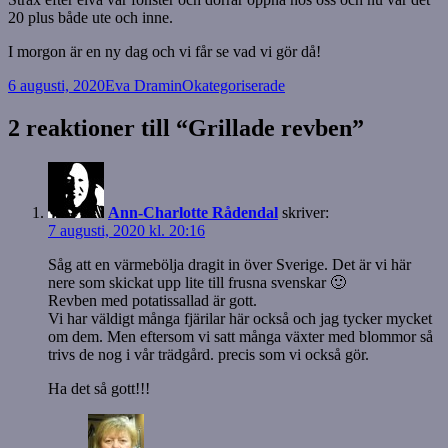
20 plus både ute och inne.
I morgon är en ny dag och vi får se vad vi gör då!
Postat
Författare
Kategorier
6 augusti, 2020
Eva Dramin
Okategoriserade
2 reaktioner till “Grillade revben”
Ann-Charlotte Rådendal
skriver:
7 augusti, 2020 kl. 20:16
Såg att en värmebölja dragit in över Sverige. Det är vi här
nere som skickat upp lite till frusna svenskar 🙂
Revben med potatissallad är gott.
Vi har väldigt många fjärilar här också och jag tycker mycket
om dem. Men eftersom vi satt många växter med blommor så
trivs de nog i vår trädgård. precis som vi också gör.
Ha det så gott!!!