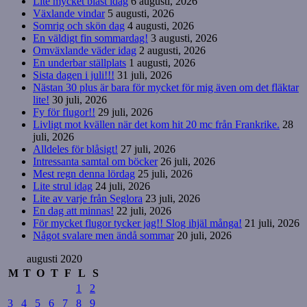
Lite mycket blåst idag
6 augusti, 2026
Växlande vindar
5 augusti, 2026
Somrig och skön dag
4 augusti, 2026
En väldigt fin sommardag!
3 augusti, 2026
Omväxlande väder idag
2 augusti, 2026
En underbar ställplats
1 augusti, 2026
Sista dagen i juli!!!
31 juli, 2026
Nästan 30 plus är bara för mycket för mig även om det fläktar
lite!
30 juli, 2026
Fy för flugor!!
29 juli, 2026
Livligt mot kvällen när det kom hit 20 mc från Frankrike.
28
juli, 2026
Alldeles för blåsigt!
27 juli, 2026
Intressanta samtal om böcker
26 juli, 2026
Mest regn denna lördag
25 juli, 2026
Lite strul idag
24 juli, 2026
Lite av varje från Seglora
23 juli, 2026
En dag att minnas!
22 juli, 2026
För mycket flugor tycker jag!! Slog ihjäl många!
21 juli, 2026
Något svalare men ändå sommar
20 juli, 2026
augusti 2020
M
T
O
T
F
L
S
1
2
3
4
5
6
7
8
9