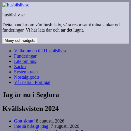
Hoppa
till
husbilsliv.se
innehåll
Detta handlar om vårt husbilsliv, våra resor samt mina tankar och
funderingar. Vi har lata dar och tar det lugnt.
Meny och widgets
Välkommen till Husbilsliv.se
Funderingar
Lite om mig
Zacko
Systemkrach
Nostalgigodis
Vår pärla i Portugal
Jag är nu i Seglora
Kvällskvisten 2024
Gott skratt!
8 augusti, 2026
Inte så blåsigt idag!
7 augusti, 2026