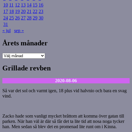
10
11
12
13
14
15
16
17
18
19
20
21
22
23
24
25
26
27
28
29
30
31
« jul
sep »
Årets månader
Årets
månader
Grillade revben
2020-08-06
Så var det sol och varmt igen, 18 plus vid halvnio och bara en svag
vind.
Zacko hade som vanligt mycket bråttom att komma över gatan till
parken. När han väl är där så får det ta lite tid att nosa noga tycker
han. Men sedan så blev det en promenad lite runt om i Kinna.