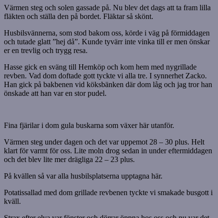
Värmen steg och solen gassade på. Nu blev det dags att ta fram lilla
fläkten och ställa den på bordet. Fläktar så skönt.
Husbilsvännerna, som stod bakom oss, körde i väg på förmiddagen
och tutade glatt ”hej då”. Kunde tyvärr inte vinka till er men önskar
er en trevlig och trygg resa.
Hasse gick en sväng till Hemköp och kom hem med nygrillade
revben. Vad dom doftade gott tyckte vi alla tre. I synnerhet Zacko.
Han gick på bakbenen vid köksbänken där dom låg och jag tror han
önskade att han var en stor pudel.
Fina fjärilar i dom gula buskarna som växer här utanför.
Värmen steg under dagen och det var uppemot 28 – 30 plus. Helt
klart för varmt för oss. Lite moln drog sedan in under eftermiddagen
och det blev lite mer drägliga 22 – 23 plus.
På kvällen så var alla husbilsplatserna upptagna här.
Potatissallad med dom grillade revbenen tyckte vi smakade busgott i
kväll.
Strax efter elva var fönster och dörrar öppna hos oss och nu var det