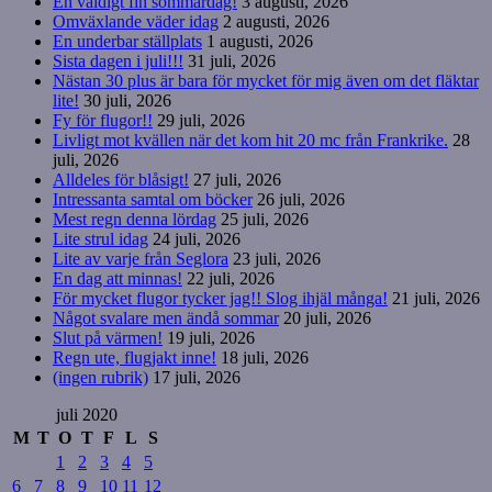
En väldigt fin sommardag!
3 augusti, 2026
Omväxlande väder idag
2 augusti, 2026
En underbar ställplats
1 augusti, 2026
Sista dagen i juli!!!
31 juli, 2026
Nästan 30 plus är bara för mycket för mig även om det fläktar
lite!
30 juli, 2026
Fy för flugor!!
29 juli, 2026
Livligt mot kvällen när det kom hit 20 mc från Frankrike.
28
juli, 2026
Alldeles för blåsigt!
27 juli, 2026
Intressanta samtal om böcker
26 juli, 2026
Mest regn denna lördag
25 juli, 2026
Lite strul idag
24 juli, 2026
Lite av varje från Seglora
23 juli, 2026
En dag att minnas!
22 juli, 2026
För mycket flugor tycker jag!! Slog ihjäl många!
21 juli, 2026
Något svalare men ändå sommar
20 juli, 2026
Slut på värmen!
19 juli, 2026
Regn ute, flugjakt inne!
18 juli, 2026
(ingen rubrik)
17 juli, 2026
juli 2020
M
T
O
T
F
L
S
1
2
3
4
5
6
7
8
9
10
11
12