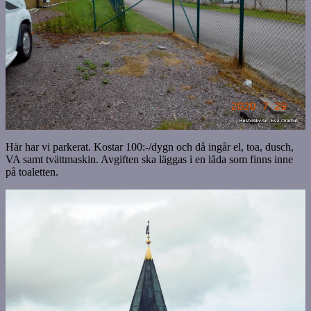
Här har vi parkerat. Kostar 100:-/dygn och då ingår el, toa, dusch,
VA samt tvättmaskin. Avgiften ska läggas i en låda som finns inne
på toaletten.