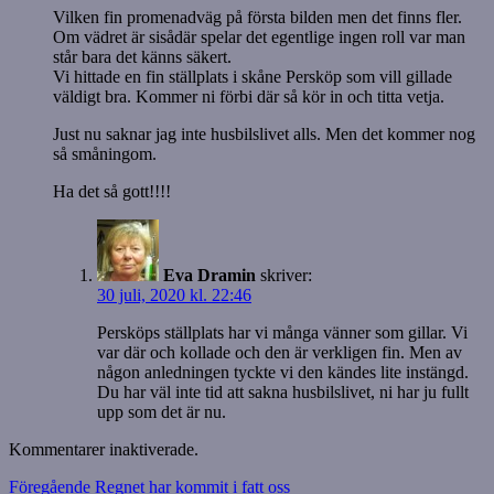
Vilken fin promenadväg på första bilden men det finns fler.
Om vädret är sisådär spelar det egentlige ingen roll var man
står bara det känns säkert.
Vi hittade en fin ställplats i skåne Persköp som vill gillade
väldigt bra. Kommer ni förbi där så kör in och titta vetja.
Just nu saknar jag inte husbilslivet alls. Men det kommer nog
så småningom.
Ha det så gott!!!!
Eva Dramin
skriver:
30 juli, 2020 kl. 22:46
Persköps ställplats har vi många vänner som gillar. Vi
var där och kollade och den är verkligen fin. Men av
någon anledningen tyckte vi den kändes lite instängd.
Du har väl inte tid att sakna husbilslivet, ni har ju fullt
upp som det är nu.
Kommentarer inaktiverade.
Inläggsnavigering
Föregående
Föregående
Regnet har kommit i fatt oss