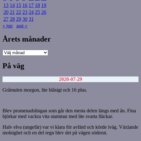
13
14
15
16
17
18
19
20
21
22
23
24
25
26
27
28
29
30
31
« jun
aug »
Årets månader
Årets
månader
På väg
2020-07-29
Gråmulen morgon, lite blåsigt och 16 plus.
Blev promenadslingan som går den mesta delen längs med ån. Fina
björkar med vackra vita stammar med lite svarta fläckar.
Halv elva (ungefär) var vi klara för avfärd och körde iväg. Växlande
molnighet och en del regn blev det på vägen söderut.