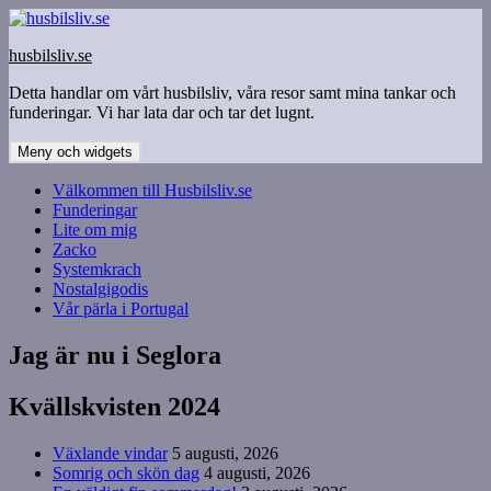
Hoppa
till
husbilsliv.se
innehåll
Detta handlar om vårt husbilsliv, våra resor samt mina tankar och
funderingar. Vi har lata dar och tar det lugnt.
Meny och widgets
Välkommen till Husbilsliv.se
Funderingar
Lite om mig
Zacko
Systemkrach
Nostalgigodis
Vår pärla i Portugal
Jag är nu i Seglora
Kvällskvisten 2024
Växlande vindar
5 augusti, 2026
Somrig och skön dag
4 augusti, 2026