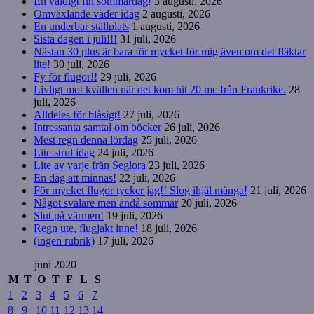
En väldigt fin sommardag!
3 augusti, 2026
Omväxlande väder idag
2 augusti, 2026
En underbar ställplats
1 augusti, 2026
Sista dagen i juli!!!
31 juli, 2026
Nästan 30 plus är bara för mycket för mig även om det fläktar
lite!
30 juli, 2026
Fy för flugor!!
29 juli, 2026
Livligt mot kvällen när det kom hit 20 mc från Frankrike.
28
juli, 2026
Alldeles för blåsigt!
27 juli, 2026
Intressanta samtal om böcker
26 juli, 2026
Mest regn denna lördag
25 juli, 2026
Lite strul idag
24 juli, 2026
Lite av varje från Seglora
23 juli, 2026
En dag att minnas!
22 juli, 2026
För mycket flugor tycker jag!! Slog ihjäl många!
21 juli, 2026
Något svalare men ändå sommar
20 juli, 2026
Slut på värmen!
19 juli, 2026
Regn ute, flugjakt inne!
18 juli, 2026
(ingen rubrik)
17 juli, 2026
juni 2020
M
T
O
T
F
L
S
1
2
3
4
5
6
7
8
9
10
11
12
13
14