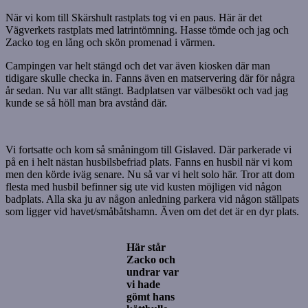
När vi kom till Skärshult rastplats tog vi en paus. Här är det
Vägverkets rastplats med latrintömning. Hasse tömde och jag och
Zacko tog en lång och skön promenad i värmen.
Campingen var helt stängd och det var även kiosken där man
tidigare skulle checka in. Fanns även en matservering där för några
år sedan. Nu var allt stängt. Badplatsen var välbesökt och vad jag
kunde se så höll man bra avstånd där.
Vi fortsatte och kom så småningom till Gislaved. Där parkerade vi
på en i helt nästan husbilsbefriad plats. Fanns en husbil när vi kom
men den körde iväg senare. Nu så var vi helt solo här. Tror att dom
flesta med husbil befinner sig ute vid kusten möjligen vid någon
badplats. Alla ska ju av någon anledning parkera vid någon ställpats
som ligger vid havet/småbåtshamn. Även om det det är en dyr plats.
Här står
Zacko och
undrar var
vi hade
gömt hans