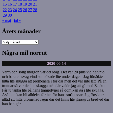
15
16
17
18
19
20
21
22
23
24
25
26
27
28
29
30
« maj
jul »
Årets månader
Årets
månader
Några mil norrut
2020-06-14
Varm och solig morgon var det idag. Det var 20 plus vid halvnio
och bara en svag vind som ökade lite under dagen. Jag försökte att
hitta lite skugga att promenera i för oss men det var inte lätt. På en
trottoar så var det lite skugga och där valde jag att gå med Zacko.
Får ju tänka lite på hans trampdyner så dom kan gå i lite skugga.
Asfalten kan bli alldeles för het för hans små tassar. Jag försöker
alltid att hitta promenadvägar där det finns lite gräs/grus bredvid där
han han går.