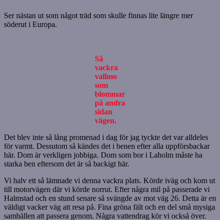
Ser nästan ut som något träd som skulle finnas lite längre mer
söderut i Europa.
Så
vackra
vallmo
som
blommar
på andra
sidan
vägen.
Det blev inte så lång promenad i dag för jag tyckte det var alldeles
för varmt. Dessutom så kändes det i benen efter alla uppförsbackar
här. Dom är verkligen jobbiga. Dom som bor i Laholm måste ha
starka ben eftersom det är så backigt här.
Vi halv ett så lämnade vi denna vackra plats. Körde iväg och kom ut
till motorvägen där vi körde norrut. Efter några mil på passerade vi
Halmstad och en stund senare så svängde av mot väg 26. Detta är en
väldigt vacker väg att resa på. Fina gröna fält och en del små mysiga
samhällen att passera genom. Några vattendrag kör vi också över.