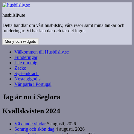
Hoppa
till
husbilsliv.se
innehåll
Detta handlar om vårt husbilsliv, våra resor samt mina tankar och
funderingar. Vi har lata dar och tar det lugnt.
Meny och widgets
Välkommen till Husbilsliv.se
Funderingar
Lite om mig
Zacko
Systemkrach
Nostalgigodis
Vår pärla i Portugal
Jag är nu i Seglora
Kvällskvisten 2024
Växlande vindar
5 augusti, 2026
Somrig och skön dag
4 augusti, 2026