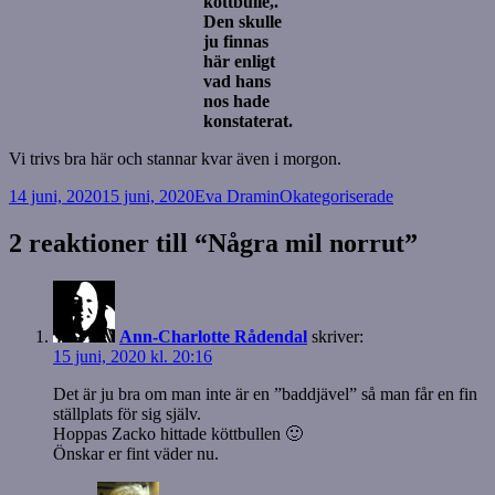
köttbulle,.
Den skulle
ju finnas
här enligt
vad hans
nos hade
konstaterat.
Vi trivs bra här och stannar kvar även i morgon.
Postat
Författare
Kategorier
14 juni, 2020
15 juni, 2020
Eva Dramin
Okategoriserade
2 reaktioner till “Några mil norrut”
Ann-Charlotte Rådendal
skriver:
15 juni, 2020 kl. 20:16
Det är ju bra om man inte är en ”baddjävel” så man får en fin
ställplats för sig själv.
Hoppas Zacko hittade köttbullen 🙂
Önskar er fint väder nu.