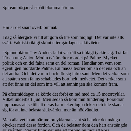
Spirean börjar så smått blomma här nu.
Här är det snart överblommat.
I dag så återgick vi till att göra så lite som möjligt. Det var inte alls
svårt. Faktiskt riktigt skönt efter gårdagens aktiviteter.
”Spinndoktorn” av Anders Jallai var rätt så tråkigt tyckte jag. Träffar
här en ung Anton Modin två år efter mordet på Palme. Mycket
politik och en del fakta samt en del roman. Handlar om vem som
egentligen mördarde Palme. En massa teorier om än det ena och än
det andra. Och det var ju i och för sig intressant. Men det verkar som
att spåren som fanns schablades bort helt medvetet. Det verkar som
att det finns en del som inte vill att sanningen ska komma fram.
På eftermiddagen så körde det förbi en rad med ca 15 motorcyklar.
Vilket underbart ljud. Men sedan så kom min fundering. Föräldrar
uppmanas att se till att deras barn leker lugna leker och inte skadar
sig för att inte belasta sjukvården mer än nödvändigt.
Men alla vet ju att när motorcyklarna tas ut så händer det många
olycker med dessa fordon. Och då belastar dom den hårt ansträngda
sjukvården. Varför finns det inte ett förbud nu mot att köra