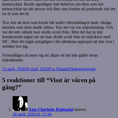
motorcyklar. Borde egentligen inte behövas om dom som kör
motorcyklar tar sitt ansvar och låter sina fordon stå parkerade när det
nu är som det är.
Tror inte att dom som körde här under eftermiddagen hade viktiga
ärenden som dom skulle utföra. Tror det var ren nöjeskörning. Och
var det inte sådant man skulle avstå ifrån. Men det har ju inte
framkommit något om att man skulle avstå från att nöjesköra med
MC. Men det ingår antagligen i det allmänna uppropet att inte resa i
onödan tror jag.
Förmodligen så anser sig mc åkare att det inte gäller deras
nöjesåkande.
Postat
Författare
Kategorier
25 april, 2020
26 april, 2020
Eva Dramin
Okategoriserade
5 reaktioner till “Visst är våren på
gång?”
Ann-Charlotte Rådendal
skriver:
26 april, 2020 kl. 17:46