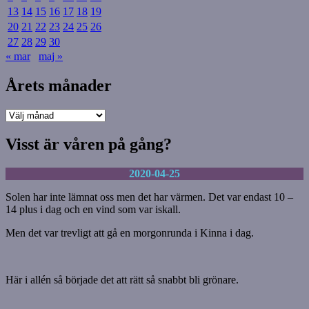
13
14
15
16
17
18
19
20
21
22
23
24
25
26
27
28
29
30
« mar
maj »
Årets månader
Årets
månader
Visst är våren på gång?
2020-04-25
Solen har inte lämnat oss men det har värmen. Det var endast 10 –
14 plus i dag och en vind som var iskall.
Men det var trevligt att gå en morgonrunda i Kinna i dag.
Här i allén så började det att rätt så snabbt bli grönare.