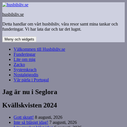
Hoppa
till
husbilsliv.se
innehåll
Detta handlar om vårt husbilsliv, våra resor samt mina tankar och
funderingar. Vi har lata dar och tar det lugnt.
Meny och widgets
Välkommen till Husbilsliv.se
Funderingar
Lite om mig
Zacko
Systemkrach
Nostalgigodis
Vår pärla i Portugal
Jag är nu i Seglora
Kvällskvisten 2024
Gott skratt!
8 augusti, 2026
Inte så blåsigt idag!
7 augusti, 2026