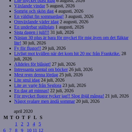
Lite mycket blåst idag
6 augusti, 2026
Växlande vindar
5 augusti, 2026
Somrig och skön dag
4 augusti, 2026
En väldigt fin sommardag!
3 augusti, 2026
Omväxlande väder idag
2 augusti, 2026
En underbar ställplats
1 augusti, 2026
Sista dagen i juli!!!
31 juli, 2026
Nästan 30 plus är bara för mycket för mig även om det fläktar
lite!
30 juli, 2026
Fy för flugor!!
29 juli, 2026
Livligt mot kvällen när det kom hit 20 mc från Frankrike.
28
juli, 2026
Alldeles för blåsigt!
27 juli, 2026
Intressanta samtal om böcker
26 juli, 2026
Mest regn denna lördag
25 juli, 2026
Lite strul idag
24 juli, 2026
Lite av varje från Seglora
23 juli, 2026
En dag att minnas!
22 juli, 2026
För mycket flugor tycker jag!! Slog ihjäl många!
21 juli, 2026
Något svalare men ändå sommar
20 juli, 2026
april 2020
M
T
O
T
F
L
S
1
2
3
4
5
6
7
8
9
10
11
12