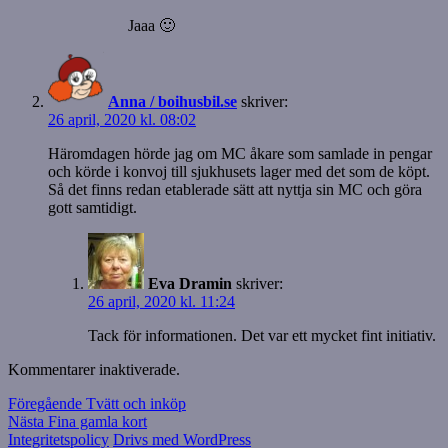
Jaaa 🙂
Anna / boihusbil.se
skriver:
26 april, 2020 kl. 08:02
Häromdagen hörde jag om MC åkare som samlade in pengar
och körde i konvoj till sjukhusets lager med det som de köpt.
Så det finns redan etablerade sätt att nyttja sin MC och göra
gott samtidigt.
Eva Dramin
skriver:
26 april, 2020 kl. 11:24
Tack för informationen. Det var ett mycket fint initiativ.
Kommentarer inaktiverade.
Inläggsnavigering
Föregående
Föregående
Tvätt och inköp
Nästa
inlägg:
Nästa
Fina gamla kort
inlägg:
Integritetspolicy
Drivs med WordPress