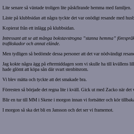
Lite senare så väntade troligen lite påskfirande hemma med familjen.
Läste på klubbsidan att några tyckte det var onödigt resande med hus
Kopierat från ett inlägg på klubbsidan.
Intressant att se att många bokstavstrogna ”stanna hemma” förespråkar
trafikskador och annat elände.
Men tydligen så bedömde dessa personer att det var nödvändigt resande a
Jag kokte några ägg på eftermiddagen som vi skulle ha till kvällens lill
hade glömt att köpa sån där svart stenbitsrom.
Vi blev mätta och tyckte att det smakade bra.
Förresten så började det regna lite i kväll. Gick ut med Zacko när det v
Blir en tur till MM i Skene i morgon innan vi fortsätter och kör tillba
I morgon så ska det bli en Jansson och det ser vi framemot.