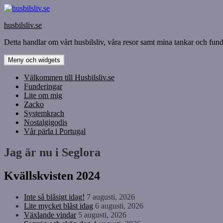
Hoppa
till
husbilsliv.se
innehåll
Detta handlar om vårt husbilsliv, våra resor samt mina tankar och funde
Meny och widgets
Välkommen till Husbilsliv.se
Funderingar
Lite om mig
Zacko
Systemkrach
Nostalgigodis
Vår pärla i Portugal
Jag är nu i Seglora
Kvällskvisten 2024
Inte så blåsigt idag!
7 augusti, 2026
Lite mycket blåst idag
6 augusti, 2026
Växlande vindar
5 augusti, 2026