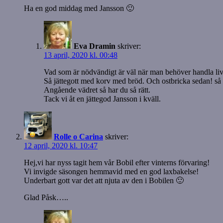
Ha en god middag med Jansson 🙂
Eva Dramin
skriver:
13 april, 2020 kl. 00:48
Vad som är nödvändigt är väl när man behöver handla livs
Så jättegott med korv med bröd. Och ostbricka sedan! så
Angående vädret så har du så rätt.
Tack vi åt en jättegod Jansson i kväll.
Rolle o Carina
skriver:
12 april, 2020 kl. 10:47
Hej,vi har nyss tagit hem vår Bobil efter vinterns förvaring!
Vi invigde säsongen hemmavid med en god laxbakelse!
Underbart gott var det att njuta av den i Bobilen 🙂
Glad Påsk…..