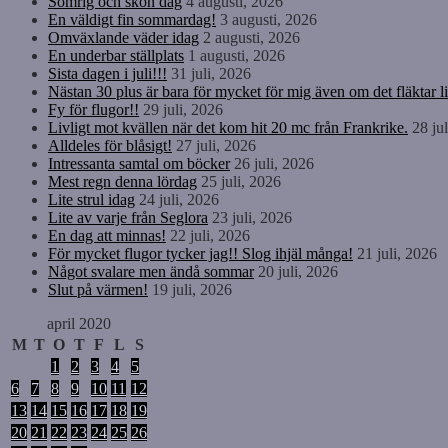
Somrig och skön dag
4 augusti, 2026
En väldigt fin sommardag!
3 augusti, 2026
Omväxlande väder idag
2 augusti, 2026
En underbar ställplats
1 augusti, 2026
Sista dagen i juli!!!
31 juli, 2026
Nästan 30 plus är bara för mycket för mig även om det fläktar li
Fy för flugor!!
29 juli, 2026
Livligt mot kvällen när det kom hit 20 mc från Frankrike.
28 ju
Alldeles för blåsigt!
27 juli, 2026
Intressanta samtal om böcker
26 juli, 2026
Mest regn denna lördag
25 juli, 2026
Lite strul idag
24 juli, 2026
Lite av varje från Seglora
23 juli, 2026
En dag att minnas!
22 juli, 2026
För mycket flugor tycker jag!! Slog ihjäl många!
21 juli, 2026
Något svalare men ändå sommar
20 juli, 2026
Slut på värmen!
19 juli, 2026
april 2020
M
T
O
T
F
L
S
1
2
3
4
5
6
7
8
9
10
11
12
13
14
15
16
17
18
19
20
21
22
23
24
25
26