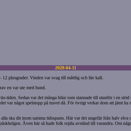
2020-04-11
 12 plusgrader. Vinden var svag till måttlig och lite kall.
rav en var ute med hund.
tio-tiden. Sedan var det många bilar som stannade till utanför i en strid 
t var något spelstopp på travet då. För övrigt verkar dom att jämt ha my
lla ska dit inom samma tidsspann. Här var det ungefär från halv elva och
åskhelgen. Även här så hade folk rejäla avstånd till varandra. Om någo