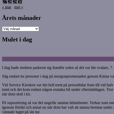
27
28
29
30
« mar
maj »
Årets månader
Årets
månader
Mulet i dag
I dag hade molnen parkerat sig framför solen så det var lite svalare, 7 –
Såg endast tre personer i dag på morgonpromenaden genom Kinna va
Vid Service Kiosken var det helt tomt på personbilar fram till vid halv 
tomt och det kom endast någon enstaka bil under eftermiddagen. Tror de
när dom stod i kö.
På sopsortering så var det ungefär samma tidsmönster. Verkar som om a
igenom förråd och annat nu när dom har valt att stanna hemma under p
väntade lugnt på sin tur.