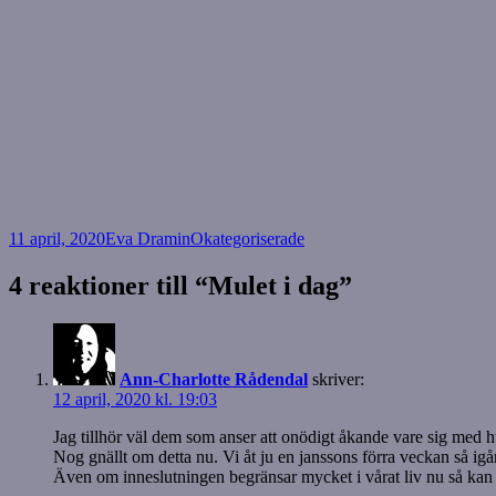
Postat
Författare
Kategorier
11 april, 2020
Eva Dramin
Okategoriserade
4 reaktioner till “Mulet i dag”
Ann-Charlotte Rådendal
skriver:
12 april, 2020 kl. 19:03
Jag tillhör väl dem som anser att onödigt åkande vare sig med h
Nog gnällt om detta nu. Vi åt ju en janssons förra veckan så ig
Även om inneslutningen begränsar mycket i vårat liv nu så kan 