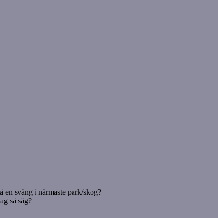
gå en sväng i närmaste park/skog?
dag så säg?