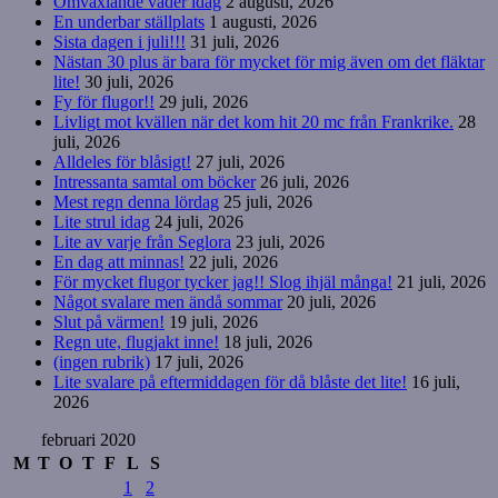
Omväxlande väder idag
2 augusti, 2026
En underbar ställplats
1 augusti, 2026
Sista dagen i juli!!!
31 juli, 2026
Nästan 30 plus är bara för mycket för mig även om det fläktar
lite!
30 juli, 2026
Fy för flugor!!
29 juli, 2026
Livligt mot kvällen när det kom hit 20 mc från Frankrike.
28
juli, 2026
Alldeles för blåsigt!
27 juli, 2026
Intressanta samtal om böcker
26 juli, 2026
Mest regn denna lördag
25 juli, 2026
Lite strul idag
24 juli, 2026
Lite av varje från Seglora
23 juli, 2026
En dag att minnas!
22 juli, 2026
För mycket flugor tycker jag!! Slog ihjäl många!
21 juli, 2026
Något svalare men ändå sommar
20 juli, 2026
Slut på värmen!
19 juli, 2026
Regn ute, flugjakt inne!
18 juli, 2026
(ingen rubrik)
17 juli, 2026
Lite svalare på eftermiddagen för då blåste det lite!
16 juli,
2026
februari 2020
M
T
O
T
F
L
S
1
2