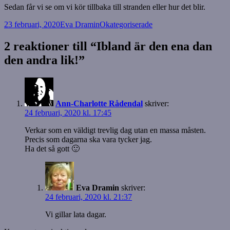
Sedan får vi se om vi kör tillbaka till stranden eller hur det blir.
Postat
Författare
Kategorier
23 februari, 2020
Eva Dramin
Okategoriserade
2 reaktioner till “Ibland är den ena dan
den andra lik!”
Ann-Charlotte Rådendal
skriver:
24 februari, 2020 kl. 17:45
Verkar som en väldigt trevlig dag utan en massa måsten.
Precis som dagarna ska vara tycker jag.
Ha det så gott 🙂
Eva Dramin
skriver:
24 februari, 2020 kl. 21:37
Vi gillar lata dagar.