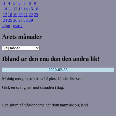
3
4
5
6
7
8
9
10
11
12
13
14
15
16
17
18
19
20
21
22
23
24
25
26
27
28
29
« jan
mar »
Årets månader
Årets
månader
Ibland är den ena dan den andra lik!
2020-02-23
Molnig morgon och bara 12 plus, kändes lite svalt.
Gick en sväng ner mot stranden i dag.
Lite skum på vågtopparna när dom närmade sig land.