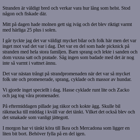
Stranden är väldigt bred och verkar vara hur lång som helst. Stod
någon och fiskade där.
Mitt på dagen hade molnen gett sig iväg och det blev riktigt varmt
med härliga 25 plus i solen.
I går tyckte jag det var väldigt mycket bilar och folk här men det var
inget mot vad det var i dag. Det var en del som hade picknick på
stranden med hela stora familjen. Barn sprang och lekte i sanden och
dom vuxna satt och pratade. Såg ingen som badade med det är nog
inte så varmt i vattnet ännu.
Det var nästan trångt på strandpromenaden när det var så mycket
folk ute och promenerade, sprang, cyklade och massor av hundar.
Vi gjorde inget speciellt i dag. Hasse cyklade runt lite och Zacko
och jag tog våra promenader.
På eftermiddagen pillade jag räkor och kokte ägg. Skulle bil
räkmacka till middag i kväll var det tänkt. Vilket det också blev och
det smakade som vanligt jättegott.
I morgon har vi tänkt köra till Ikea och Mercadona som ligger en
liten bit bort. Behöver fylla på en del igen.