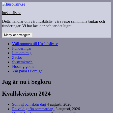
Hoppa
till
husbilsliv.se
innehåll
Detta handlar om vårt husbilsliv, våra resor samt mina tankar och
funderingar. Vi har lata dar och tar det lugnt.
Meny och widgets
Välkommen till Husbilsliv.se
Funderingar
Lite om mig
Zacko
Systemkrach
Nostalgigodis
Vår pärla i Portugal
Jag är nu i Seglora
Kvällskvisten 2024
Somrig och skön dag
4 augusti, 2026
En väldigt fin sommardag!
3 augusti, 2026