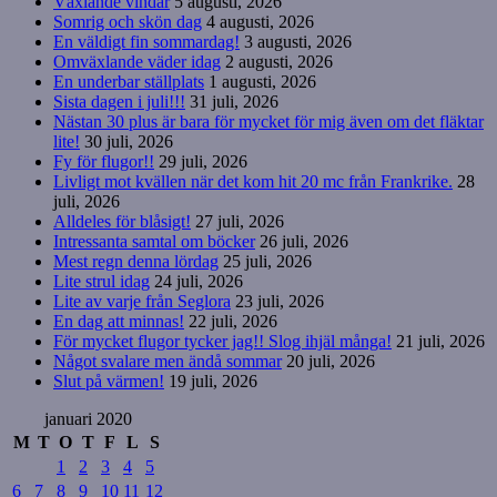
Växlande vindar
5 augusti, 2026
Somrig och skön dag
4 augusti, 2026
En väldigt fin sommardag!
3 augusti, 2026
Omväxlande väder idag
2 augusti, 2026
En underbar ställplats
1 augusti, 2026
Sista dagen i juli!!!
31 juli, 2026
Nästan 30 plus är bara för mycket för mig även om det fläktar
lite!
30 juli, 2026
Fy för flugor!!
29 juli, 2026
Livligt mot kvällen när det kom hit 20 mc från Frankrike.
28
juli, 2026
Alldeles för blåsigt!
27 juli, 2026
Intressanta samtal om böcker
26 juli, 2026
Mest regn denna lördag
25 juli, 2026
Lite strul idag
24 juli, 2026
Lite av varje från Seglora
23 juli, 2026
En dag att minnas!
22 juli, 2026
För mycket flugor tycker jag!! Slog ihjäl många!
21 juli, 2026
Något svalare men ändå sommar
20 juli, 2026
Slut på värmen!
19 juli, 2026
januari 2020
M
T
O
T
F
L
S
1
2
3
4
5
6
7
8
9
10
11
12