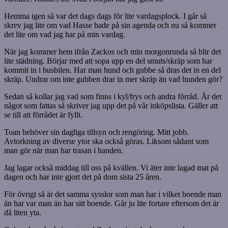
Hemma igen så var det dags dags för lite vardagsplock. I går så
skrev jag lite om vad Hasse hade på sin agenda och nu så kommer
det lite om vad jag har på min vardag.
När jag kommer hem ifrån Zackos och min morgonrunda så blir det
lite städning. Börjar med att sopa upp en del smuts/skräp som har
kommit in i husbilen. Har man hund och gubbe så dras det in en del
skräp. Undrar om inte gubben drar in mer skräp än vad hunden gör?
Sedan så kollar jag vad som finns i kyl/frys och andra förråd. Är det
något som fattas så skriver jag upp det på vår inköpslista. Gäller att
se till att förrådet är fyllt.
Toan behöver sin dagliga tillsyn och rengöring. Mitt jobb.
Avtorkning av diverse ytor ska också göras. Liksom sådant som
man gör när man har trasan i handen.
Jag lagar också middag till oss på kvällen. Vi äter inte lagad mat på
dagen och har inte gjort det på dom sista 25 åren.
För övrigt så är det samma sysslor som man har i vilket boende man
än har var man än har sitt boende. Går ju lite fortare eftersom det är
då liten yta.