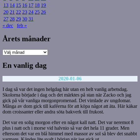
13
14
15
16
17
18
19
20
21
22
23
24
25
26
27
28
29
30
31
« dec
feb »
Årets månader
Årets
månader
En vanlig dag
2020-01-06
I dag så var det ingen helgdag här utan en helt vanlig arbetsdag.
Skolorna började i dag och det märktes på stan när Zacko och jag
gick på vår vanliga morgonpromenad. Det vimlade av ungdomar.
Många av dom gick till kaféerna för att köpa något att äta. Här käkar
dom croissanter eller andra söta bakverk till frukost.
Det var en solig morgon efter en något kall natt. Det var neremot 8
plus i natt och i morse vid halvnio så var det hela 11 grader. Men
eftersom det var en blå himmel med massor av sol så blev det snabbt
varmare. Kändes lite svalt i början när jag gick ut.