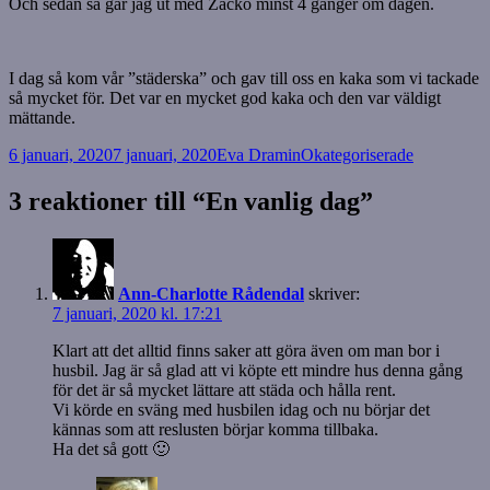
Och sedan så går jag ut med Zacko minst 4 gånger om dagen.
I dag så kom vår ”städerska” och gav till oss en kaka som vi tackade
så mycket för. Det var en mycket god kaka och den var väldigt
mättande.
Postat
Författare
Kategorier
6 januari, 2020
7 januari, 2020
Eva Dramin
Okategoriserade
3 reaktioner till “En vanlig dag”
Ann-Charlotte Rådendal
skriver:
7 januari, 2020 kl. 17:21
Klart att det alltid finns saker att göra även om man bor i
husbil. Jag är så glad att vi köpte ett mindre hus denna gång
för det är så mycket lättare att städa och hålla rent.
Vi körde en sväng med husbilen idag och nu börjar det
kännas som att reslusten börjar komma tillbaka.
Ha det så gott 🙂