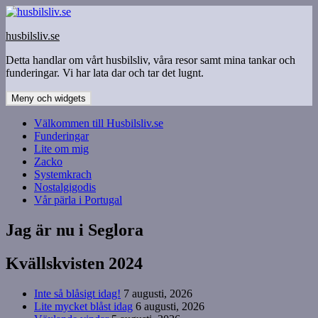
Hoppa
till
husbilsliv.se
innehåll
Detta handlar om vårt husbilsliv, våra resor samt mina tankar och
funderingar. Vi har lata dar och tar det lugnt.
Meny och widgets
Välkommen till Husbilsliv.se
Funderingar
Lite om mig
Zacko
Systemkrach
Nostalgigodis
Vår pärla i Portugal
Jag är nu i Seglora
Kvällskvisten 2024
Inte så blåsigt idag!
7 augusti, 2026
Lite mycket blåst idag
6 augusti, 2026