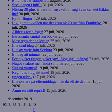
En underbar ställplats
1 augusti, 2026
Sista dagen i juli!!!
31 juli, 2026
Nästan 30 plus är bara för mycket för mig även om det fläktar
lite!
30 juli, 2026
Fy för flugor!!
29 juli, 2026
Livligt mot kvällen när det kom hit 20 mc från Frankrike.
28
juli, 2026
Alldeles för blåsigt!
27 juli, 2026
Intressanta samtal om böcker
26 juli, 2026
Mest regn denna lördag
25 juli, 2026
Lite strul idag
24 juli, 2026
Lite av varje från Seglora
23 juli, 2026
En dag att minnas!
22 juli, 2026
För mycket flugor tycker jag!! Slog ihjäl många!
21 juli, 2026
Något svalare men ändå sommar
20 juli, 2026
Slut på värmen!
19 juli, 2026
Regn ute, flugjakt inne!
18 juli, 2026
(ingen rubrik)
17 juli, 2026
Lite svalare på eftermiddagen för då blåste det lite!
16 juli,
2026
Ännu en trött repris!!
15 juli, 2026
december 2019
M
T
O
T
F
L
S
1