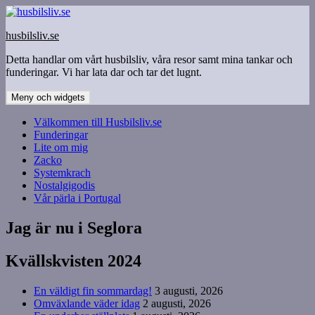
Hoppa
till
husbilsliv.se
innehåll
Detta handlar om vårt husbilsliv, våra resor samt mina tankar och
funderingar. Vi har lata dar och tar det lugnt.
Meny och widgets
Välkommen till Husbilsliv.se
Funderingar
Lite om mig
Zacko
Systemkrach
Nostalgigodis
Vår pärla i Portugal
Jag är nu i Seglora
Kvällskvisten 2024
En väldigt fin sommardag!
3 augusti, 2026
Omväxlande väder idag
2 augusti, 2026