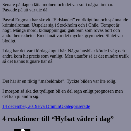
Senare på dagen lätta molnen och det var sol i några timmar.
Passade på att var ute då.
Pascal Engman har skrivit ”Eldslandet” en riktigt bra och spännande
kriminalroman. Utspelar sig i Stockholm och i Chile. Tempot är
högt. Många mord, kidnappningar, gatubarn som rövas bort och
andra hemskheter. Emellanåt var det mycket grymheter. Slutet var
blodigt.
I dag har det varit lördagslugnt här. Några husbilar körde i väg och
andra kom hit precis som vanligt. Men utanför så är det mindre trafik
så det känns lugnare här då.
Det här är en riktig ”snabeldrake”. Tyckte bilden var lite rolig.
I morgon så ska det tydligen bli en del regn enligt prognosen men
det kan ju ändra sig.
Postat
Författare
Kategorier
14 december, 2019
Eva Dramin
Okategoriserade
4 reaktioner till “Hyfsat väder i dag”