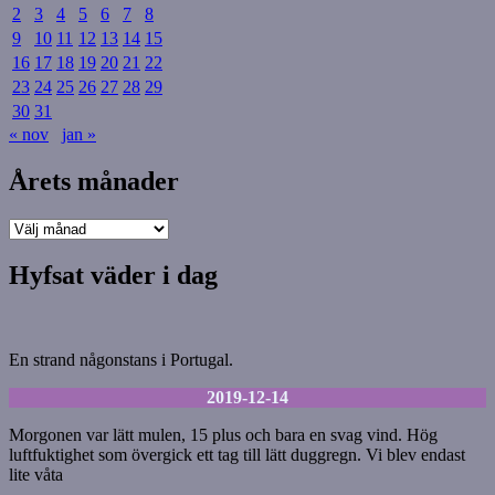
2
3
4
5
6
7
8
9
10
11
12
13
14
15
16
17
18
19
20
21
22
23
24
25
26
27
28
29
30
31
« nov
jan »
Årets månader
Årets
månader
Hyfsat väder i dag
En strand någonstans i Portugal.
2019-12-14
Morgonen var lätt mulen, 15 plus och bara en svag vind. Hög
luftfuktighet som övergick ett tag till lätt duggregn. Vi blev endast
lite våta