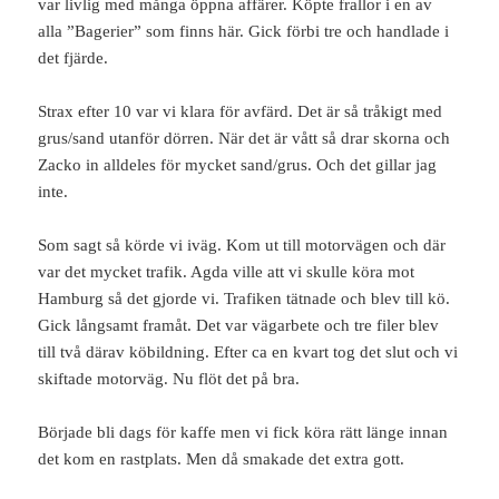
var livlig med många öppna affärer. Köpte frallor i en av
alla ”Bagerier” som finns här. Gick förbi tre och handlade i
det fjärde.
Strax efter 10 var vi klara för avfärd. Det är så tråkigt med
grus/sand utanför dörren. När det är vått så drar skorna och
Zacko in alldeles för mycket sand/grus. Och det gillar jag
inte.
Som sagt så körde vi iväg. Kom ut till motorvägen och där
var det mycket trafik. Agda ville att vi skulle köra mot
Hamburg så det gjorde vi. Trafiken tätnade och blev till kö.
Gick långsamt framåt. Det var vägarbete och tre filer blev
till två därav köbildning. Efter ca en kvart tog det slut och vi
skiftade motorväg. Nu flöt det på bra.
Började bli dags för kaffe men vi fick köra rätt länge innan
det kom en rastplats. Men då smakade det extra gott.