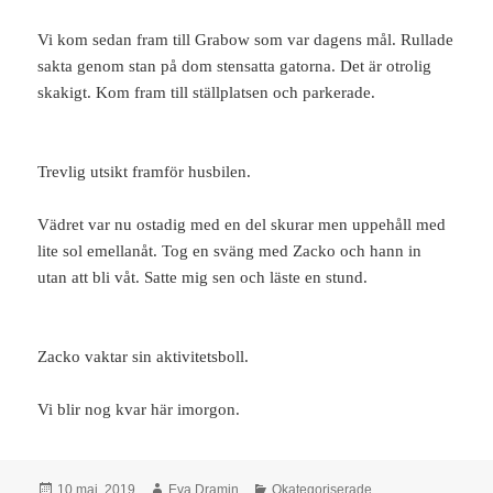
Vi kom sedan fram till Grabow som var dagens mål. Rullade
sakta genom stan på dom stensatta gatorna. Det är otrolig
skakigt. Kom fram till ställplatsen och parkerade.
Trevlig utsikt framför husbilen.
Vädret var nu ostadig med en del skurar men uppehåll med
lite sol emellanåt. Tog en sväng med Zacko och hann in
utan att bli våt. Satte mig sen och läste en stund.
Zacko vaktar sin aktivitetsboll.
Vi blir nog kvar här imorgon.
Postat
Författare
Kategorier
10 maj, 2019
Eva Dramin
Okategoriserade