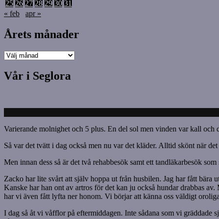
25
26
27
28
29
30
31
« feb
apr »
Årets månader
Årets
månader
Vår i Seglora
Varierande molnighet och 5 plus. En del sol men vinden var kall och det
Så var det tvätt i dag också men nu var det kläder. Alltid skönt när det
Men innan dess så är det två rehabbesök samt ett tandläkarbesök som 
Zacko har lite svårt att själv hoppa ut från husbilen. Jag har fått bära
Kanske har han ont av artros för det kan ju också hundar drabbas av. M
har vi även fått lyfta ner honom. Vi börjar att känna oss väldigt orol
I dag så åt vi våfflor på eftermiddagen. Inte sådana som vi gräddade