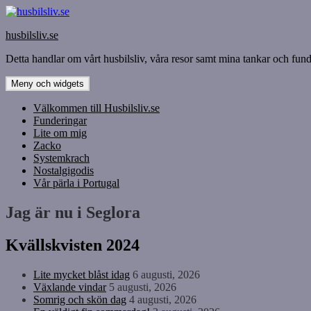
Hoppa
till
husbilsliv.se
innehåll
Detta handlar om vårt husbilsliv, våra resor samt mina tankar och funde
Meny och widgets
Välkommen till Husbilsliv.se
Funderingar
Lite om mig
Zacko
Systemkrach
Nostalgigodis
Vår pärla i Portugal
Jag är nu i Seglora
Kvällskvisten 2024
Lite mycket blåst idag
6 augusti, 2026
Växlande vindar
5 augusti, 2026
Somrig och skön dag
4 augusti, 2026