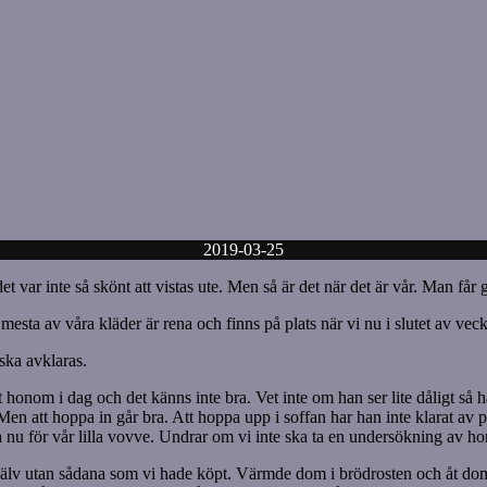
2019-03-25
 var inte så skönt att vistas ute. Men så är det när det är vår. Man får 
 mesta av våra kläder är rena och finns på plats när vi nu i slutet av vec
ska avklaras.
 ut honom i dag och det känns inte bra. Vet inte om han ser lite dåligt så
en att hoppa in går bra. Att hoppa upp i soffan har han inte klarat av p
iga nu för vår lilla vovve. Undrar om vi inte ska ta en undersökning av h
 själv utan sådana som vi hade köpt. Värmde dom i brödrosten och åt dom