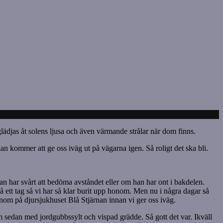
glädjas åt solens ljusa och även värmande strålar när dom finns.
kan kommer att ge oss iväg ut på vägarna igen. Så roligt det ska bli.
 han har svårt att bedöma avståndet eller om han har ont i bakdelen.
å ett tag så vi har så klar burit upp honom. Men nu i några dagar så
onom på djursjukhuset Blå Stjärnan innan vi ger oss iväg.
 sedan med jordgubbssylt och vispad grädde. Så gott det var. Ikväll