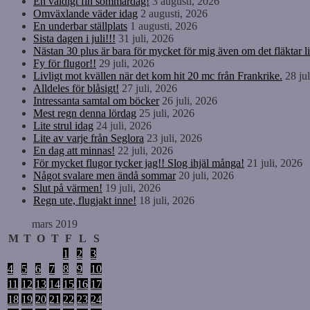
En väldigt fin sommardag!
3 augusti, 2026
Omväxlande väder idag
2 augusti, 2026
En underbar ställplats
1 augusti, 2026
Sista dagen i juli!!!
31 juli, 2026
Nästan 30 plus är bara för mycket för mig även om det fläktar li
Fy för flugor!!
29 juli, 2026
Livligt mot kvällen när det kom hit 20 mc från Frankrike.
28 ju
Alldeles för blåsigt!
27 juli, 2026
Intressanta samtal om böcker
26 juli, 2026
Mest regn denna lördag
25 juli, 2026
Lite strul idag
24 juli, 2026
Lite av varje från Seglora
23 juli, 2026
En dag att minnas!
22 juli, 2026
För mycket flugor tycker jag!! Slog ihjäl många!
21 juli, 2026
Något svalare men ändå sommar
20 juli, 2026
Slut på värmen!
19 juli, 2026
Regn ute, flugjakt inne!
18 juli, 2026
mars 2019
M
T
O
T
F
L
S
1
2
3
4
5
6
7
8
9
10
11
12
13
14
15
16
17
18
19
20
21
22
23
24