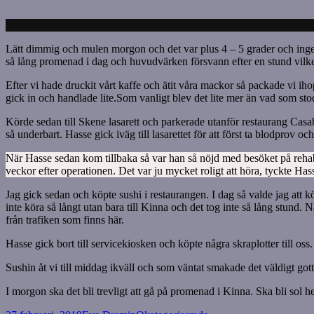
Lätt dimmig och mulen morgon och det var plus 4 – 5 grader och inge
så lång promenad i dag och huvudvärken försvann efter en stund vilket
Efter vi hade druckit vårt kaffe och ätit våra mackor så packade vi i
gick in och handlade lite.Som vanligt blev det lite mer än vad som stod
Körde sedan till Skene lasarett och parkerade utanför restaurang Casab
så underbart. Hasse gick iväg till lasarettet för att först ta blodprov o
När Hasse sedan kom tillbaka så var han så nöjd med besöket på rehab.
veckor efter operationen. Det var ju mycket roligt att höra, tyckte Has
Jag gick sedan och köpte sushi i restaurangen. I dag så valde jag att 
inte köra så långt utan bara till Kinna och det tog inte så lång stund.
från trafiken som finns här.
Hasse gick bort till servicekiosken och köpte några skraplotter till os
Sushin åt vi till middag ikväll och som väntat smakade det väldigt got
I morgon ska det bli trevligt att gå på promenad i Kinna. Ska bli sol