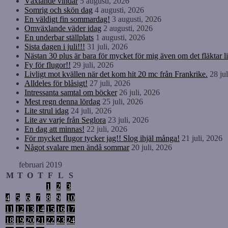
Växlande vindar
5 augusti, 2026
Somrig och skön dag
4 augusti, 2026
En väldigt fin sommardag!
3 augusti, 2026
Omväxlande väder idag
2 augusti, 2026
En underbar ställplats
1 augusti, 2026
Sista dagen i juli!!!
31 juli, 2026
Nästan 30 plus är bara för mycket för mig även om det fläktar li
Fy för flugor!!
29 juli, 2026
Livligt mot kvällen när det kom hit 20 mc från Frankrike.
28 ju
Alldeles för blåsigt!
27 juli, 2026
Intressanta samtal om böcker
26 juli, 2026
Mest regn denna lördag
25 juli, 2026
Lite strul idag
24 juli, 2026
Lite av varje från Seglora
23 juli, 2026
En dag att minnas!
22 juli, 2026
För mycket flugor tycker jag!! Slog ihjäl många!
21 juli, 2026
Något svalare men ändå sommar
20 juli, 2026
februari 2019
M
T
O
T
F
L
S
1
2
3
4
5
6
7
8
9
10
11
12
13
14
15
16
17
18
19
20
21
22
23
24