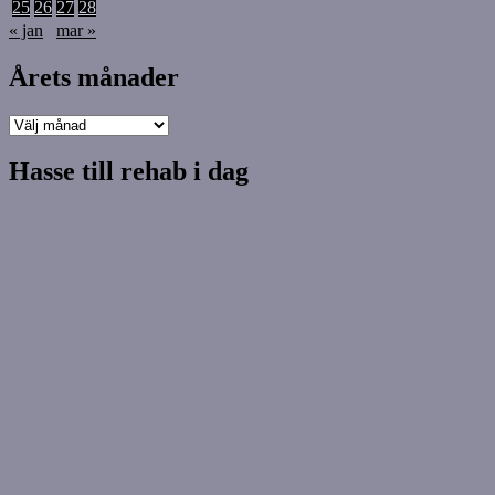
25
26
27
28
« jan
mar »
Årets månader
Årets
månader
Hasse till rehab i dag