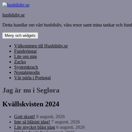
Hoppa
till
husbilsliv.se
innehåll
Detta handlar om vårt husbilsliv, våra resor samt mina tankar och funde
Meny och widgets
Välkommen till Husbilsliv.se
Funderingar
Lite om mig
Zacko
Systemkrach
Nostalgigodis
Vår pärla i Portugal
Jag är nu i Seglora
Kvällskvisten 2024
Gott skratt!
8 augusti, 2026
Inte så blåsigt idag!
7 augusti, 2026
Lite mycket blåst idag
6 augusti, 2026