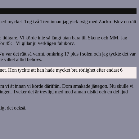
med mycket. Tog två Treo innan jag gick iväg med Zacko. Blev en rätt
 tidigare. Vi körde inte så långt utan bara till Skene och MM. Jag
r 45:-. Vi gillar ju verkligen falukorv.
 var det rätt så varmt, omkring 17 plus i solen och jag tyckte det var
e vilket alltid behövs.
et. Hon tyckte att han hade mycket bra rörlighet efter endast 6
om vi åt innan vi körde därifrån. Dom smakade jättegott. Nu skulle vi
ringen. Tycker det är trevligt med med annan utsikt och en del ljud
igt det också.