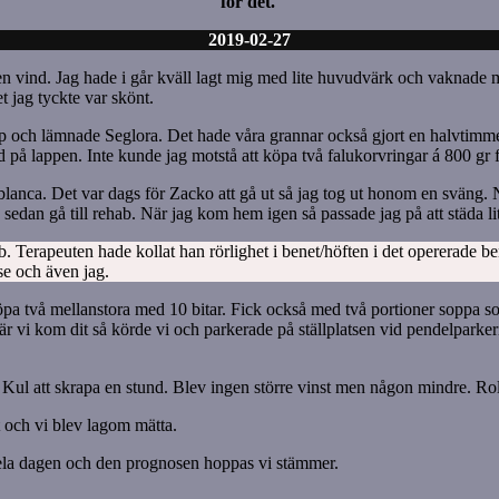
för det.
2019-02-27
n vind. Jag hade i går kväll lagt mig med lite huvudvärk och vaknade 
 jag tyckte var skönt.
hop och lämnade Seglora. Det hade våra grannar också gjort en halvtimme
 på lappen. Inte kunde jag motstå att köpa två falukorvringar á 800 gr fö
lanca. Det var dags för Zacko att gå ut så jag tog ut honom en sväng. Nu
ch sedan gå till rehab. När jag kom hem igen så passade jag på att städa lit
 Terapeuten hade kollat han rörlighet i benet/höften i det opererade ben
se och även jag.
köpa två mellanstora med 10 bitar. Fick också med två portioner soppa s
 När vi kom dit så körde vi och parkerade på ställplatsen vid pendelparke
s. Kul att skrapa en stund. Blev ingen större vinst men någon mindre. Rol
t och vi blev lagom mätta.
 hela dagen och den prognosen hoppas vi stämmer.