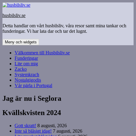
Hoppa
till
husbilsliv.se
innehåll
Detta handlar om vårt husbilsliv, våra resor samt mina tankar och
funderingar. Vi har lata dar och tar det lugnt.
Meny och widgets
Välkommen till Husbilsliv.se
Funderingar
Lite om mig
Zacko
Systemkrach
Nostalgigodis
Vår pärla i Portugal
Jag är nu i Seglora
Kvällskvisten 2024
Gott skratt!
8 augusti, 2026
Inte så blåsigt idag!
7 augusti, 2026