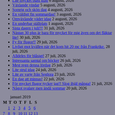
Lite mycket blåst idag
6 augusti, 2026
Växlande vindar
5 augusti, 2026
Somrig och skön dag
4 augusti, 2026
En väldigt fin sommardag!
3 augusti, 2026
Omväxlande väder idag
2 augusti, 2026
En underbar ställplats
1 augusti, 2026
Sista dagen i juli!!!
31 juli, 2026
Nästan 30 plus är bara för mycket för mig även om det fläktar
lite!
30 juli, 2026
Fy för flugor!!
29 juli, 2026
Livligt mot kvällen när det kom hit 20 mc från Frankrike.
28
juli, 2026
Alldeles för blåsigt!
27 juli, 2026
Intressanta samtal om böcker
26 juli, 2026
Mest regn denna lördag
25 juli, 2026
Lite strul idag
24 juli, 2026
Lite av varje från Seglora
23 juli, 2026
En dag att minnas!
22 juli, 2026
För mycket flugor tycker jag!! Slog ihjäl många!
21 juli, 2026
Något svalare men ändå sommar
20 juli, 2026
januari 2019
M
T
O
T
F
L
S
1
2
3
4
5
6
7
8
9
10
11
12
13