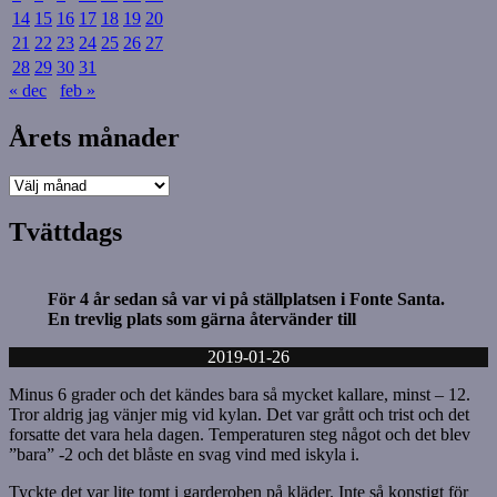
14
15
16
17
18
19
20
21
22
23
24
25
26
27
28
29
30
31
« dec
feb »
Årets månader
Årets
månader
Tvättdags
För 4 år sedan så var vi på ställplatsen i Fonte Santa.
En trevlig plats som gärna återvänder till
2019-01-26
Minus 6 grader och det kändes bara så mycket kallare, minst – 12.
Tror aldrig jag vänjer mig vid kylan. Det var grått och trist och det
forsatte det vara hela dagen. Temperaturen steg något och det blev
”bara” -2 och det blåste en svag vind med iskyla i.
Tyckte det var lite tomt i garderoben på kläder. Inte så konstigt för