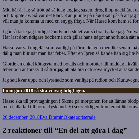
Mitt hår är jag så trött på så idag tog jag saxen, drog ihop nackhåret o
och klippte av. Så var det klart. Kan ju inte på något sätt påstå att jag
vill man ju komma ut med en snygg frisyr. När Hasse kom hem så förv
I går så läste jag färdigt Dandy och slutet var så bra, tyckte jag. Nu 
Har läst dom tidigare böckerna och gillar hans något annorlunda sätt at
Hasse var väl ungefär som vanligt på förmiddagen men lite senare på da
dålig man blir när man har feber. Efter en Ipren så kände han sig lite bä
Gjorde en enkel köttgryta med potatis och morötter till middag i kväll
feber och är förskyld så tror jag att äta bra och sova mycket är läkand
Jag satt kvar uppe och lyssnade som vanligt på radion och Karlavagnen. 
I morgon 2018 så ska vi iväg tidigt igen.
Hasse ska till provtagningen i Skene på morgonen för att lämna blodprov 
men i alla fall till norra Tyskland. Vi ser verkligen fram emot lite omv
Postat
Författare
Kategorier
26 december, 2018
Eva Dramin
Okategoriserade
2 reaktioner till “En del att göra i dag”