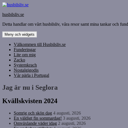
Hoppa
till
husbilsliv.se
innehåll
Detta handlar om vårt husbilsliv, våra resor samt mina tankar och funde
Meny och widgets
Välkommen till Husbilsliv.se
Funderingar
Lite om mig
Zacko
Systemkrach
Nostalgigodis
Vår pärla i Portugal
Jag är nu i Seglora
Kvällskvisten 2024
Somrig och skön dag
4 augusti, 2026
En väldigt fin sommardag!
3 augusti, 2026
Omväxlande väder idag
2 augusti, 2026