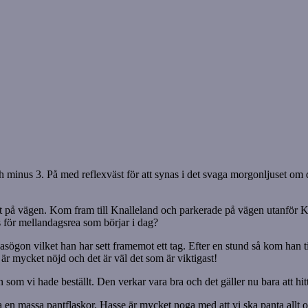
h minus 3. På med reflexväst för att synas i det svaga morgonljuset om 
ritt på vägen. Kom fram till Knalleland och parkerade på vägen utanför 
s för mellandagsrea som börjar i dag?
 glasögon vilket han har sett framemot ett tag. Efter en stund så kom ha
r mycket nöjd och det är väl det som är viktigast!
om vi hade beställt. Den verkar vara bra och det gäller nu bara att hitta 
ta en massa pantflaskor. Hasse är mycket noga med att vi ska panta allt 