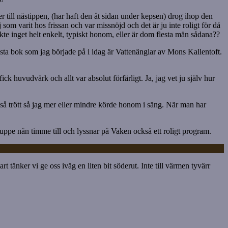
er till nästippen, (har haft den åt sidan under kepsen) drog ihop den
j som varit hos frissan och var missnöjd och det är ju inte roligt för då
inget helt enkelt, typiskt honom, eller är dom flesta män sådana??
Nästa bok som jag började på i idag är Vattenänglar av Mons Kallentoft.
 huvudvärk och allt var absolut förfärligt. Ja, jag vet ju själv hur
 så trött så jag mer eller mindre körde honom i säng. När man har
g uppe nån timme till och lyssnar på Vaken också ett roligt program.
 tänker vi ge oss iväg en liten bit söderut. Inte till värmen tyvärr