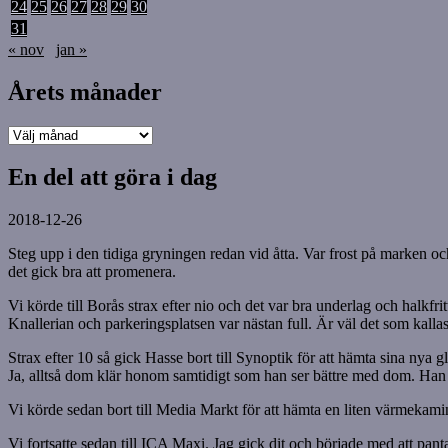
24
25
26
27
28
29
30
31
« nov
jan »
Årets månader
Årets
månader
En del att göra i dag
2018-12-26
Steg upp i den tidiga gryningen redan vid åtta. Var frost på marken oc
det gick bra att promenera.
Vi körde till Borås strax efter nio och det var bra underlag och halkf
Knallerian och parkeringsplatsen var nästan full. Är väl det som kalla
Strax efter 10 så gick Hasse bort till Synoptik för att hämta sina nya
Ja, alltså dom klär honom samtidigt som han ser bättre med dom. Han ä
Vi körde sedan bort till Media Markt för att hämta en liten värmekamin s
Vi fortsatte sedan till ICA Maxi. Jag gick dit och började med att pan