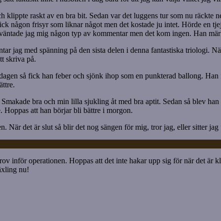
ch klippte raskt av en bra bit. Sedan var det luggens tur som nu räckte n
 fick någon frisyr som liknar något men det kostade ju intet. Hörde en tje
äntade jag mig någon typ av kommentar men det kom ingen. Han märkte 
väntar jag med spänning på den sista delen i denna fantastiska triologi. 
t skriva på.
gen så fick han feber och sjönk ihop som en punkterad ballong. Han fick
ttre.
. Smakade bra och min lilla sjukling åt med bra aptit. Sedan så blev han
e. Hoppas att han börjar bli bättre i morgon.
När det är slut så blir det nog sängen för mig, tror jag, eller sitter ja
inför operationen. Hoppas att det inte hakar upp sig för när det är klart
äxling nu!