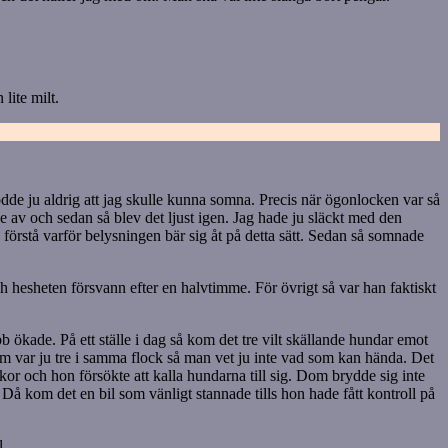
lite milt.
odde ju aldrig att jag skulle kunna somna. Precis när ögonlocken var så
de av och sedan så blev det ljust igen. Jag hade ju släckt med den
 förstå varför belysningen bär sig åt på detta sätt. Sedan så somnade
h hesheten försvann efter en halvtimme. För övrigt så var han faktiskt
b ökade. På ett ställe i dag så kom det tre vilt skällande hundar emot
 dom var ju tre i samma flock så man vet ju inte vad som kan hända. Det
or och hon försökte att kalla hundarna till sig. Dom brydde sig inte
å kom det en bil som vänligt stannade tills hon hade fått kontroll på
l.