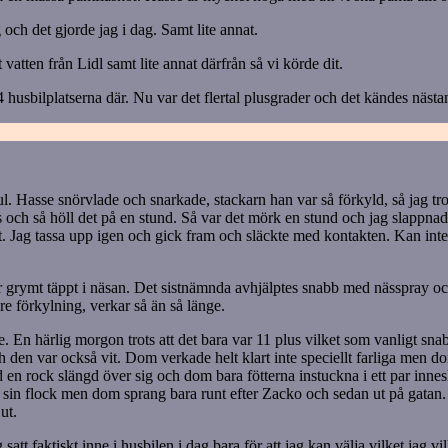
och det gjorde jag i dag. Samt lite annat.
atten från Lidl samt lite annat därfrån så vi körde dit.
husbilplatserna där. Nu var det flertal plusgrader och det kändes nästan 
jul. Hasse snörvlade och snarkade, stackarn han var så förkyld, så jag tr
des och så höll det på en stund. Så var det mörk en stund och jag slappna
kt. Jag tassa upp igen och gick fram och släckte med kontakten. Kan inte
ar grymt täppt i näsan. Det sistnämnda avhjälptes snabb med nässpray oc
are förkylning, verkar så än så länge.
e. En härlig morgon trots att det bara var 11 plus vilket som vanligt snab
och den var också vit. Dom verkade helt klart inte speciellt farliga men
 rock slängd över sig och dom bara fötterna instuckna i ett par innesk
sin flock men dom sprang bara runt efter Zacko och sedan ut på gatan. D
ut.
tt faktiskt inne i husbilen i dag bara för att jag kan välja vilket jag vil