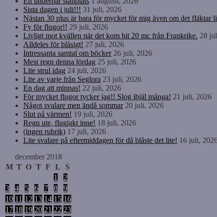
En underbar ställplats
1 augusti, 2026
Sista dagen i juli!!!
31 juli, 2026
Nästan 30 plus är bara för mycket för mig även om det fläktar li
Fy för flugor!!
29 juli, 2026
Livligt mot kvällen när det kom hit 20 mc från Frankrike.
28 ju
Alldeles för blåsigt!
27 juli, 2026
Intressanta samtal om böcker
26 juli, 2026
Mest regn denna lördag
25 juli, 2026
Lite strul idag
24 juli, 2026
Lite av varje från Seglora
23 juli, 2026
En dag att minnas!
22 juli, 2026
För mycket flugor tycker jag!! Slog ihjäl många!
21 juli, 2026
Något svalare men ändå sommar
20 juli, 2026
Slut på värmen!
19 juli, 2026
Regn ute, flugjakt inne!
18 juli, 2026
(ingen rubrik)
17 juli, 2026
Lite svalare på eftermiddagen för då blåste det lite!
16 juli, 202
december 2018
M
T
O
T
F
L
S
1
2
3
4
5
6
7
8
9
10
11
12
13
14
15
16
17
18
19
20
21
22
23