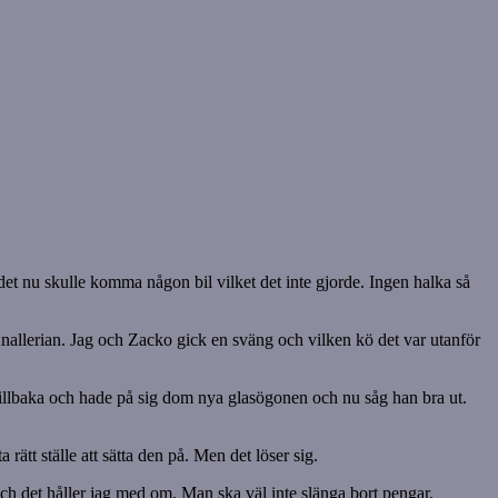
det nu skulle komma någon bil vilket det inte gjorde. Ingen halka så
Knallerian. Jag och Zacko gick en sväng och vilken kö det var utanför
n tillbaka och hade på sig dom nya glasögonen och nu såg han bra ut.
rätt ställe att sätta den på. Men det löser sig.
och det håller jag med om. Man ska väl inte slänga bort pengar.