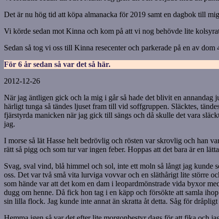
Det är nu hög tid att köpa almanacka för 2019 samt en dagbok till mig 
Vi körde sedan mot Kinna och kom på att vi nog behövde lite kolsyrat v
Sedan så tog vi oss till Kinna resecenter och parkerade på en av dom 4 
För 6 år sedan så var det så här.
2012-12-26
När jag äntligen gick och la mig i går så hade det blivit en annandag 
härligt tunga så tändes ljuset fram till vid soffgruppen. Släcktes, tän
fjärstyrda manicken när jag gick till sängs och då skulle det vara släc
jag.
I morse så lät Hasse helt bedrövlig och rösten var skrovlig och han v
rätt så pigg och som tur var ingen feber. Hoppas att det bara är en lätt
Svag, sval vind, blå himmel och sol, inte ett moln så långt jag kunde s
oss. Det var två små vita lurviga vovvar och en släthårigt lite större 
som hände var att det kom en dam i leopardmönstrade vida byxor med en
dugg om henne. Då fick hon tag i en käpp och försökte att samla ihop 
sin lilla flock. Jag kunde inte annat än skratta åt detta. Såg för dråpligt 
Hemma igen så var det efter lite morgonbestyr dags för att fika och jag sa