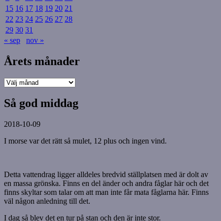
15
16
17
18
19
20
21
22
23
24
25
26
27
28
29
30
31
« sep
nov »
Årets månader
Årets
månader
Så god middag
2018-10-09
I morse var det rätt så mulet, 12 plus och ingen vind.
Detta vattendrag ligger alldeles bredvid ställplatsen med är dolt av
en massa grönska. Finns en del änder och andra fåglar här och det
finns skyltar som talar om att man inte får mata fåglarna här. Finns
väl någon anledning till det.
I dag så blev det en tur på stan och den är inte stor.