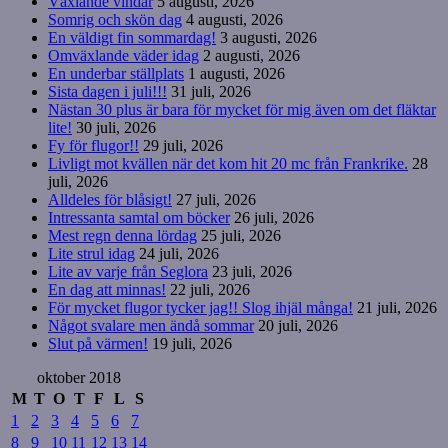
Växlande vindar
5 augusti, 2026
Somrig och skön dag
4 augusti, 2026
En väldigt fin sommardag!
3 augusti, 2026
Omväxlande väder idag
2 augusti, 2026
En underbar ställplats
1 augusti, 2026
Sista dagen i juli!!!
31 juli, 2026
Nästan 30 plus är bara för mycket för mig även om det fläktar
lite!
30 juli, 2026
Fy för flugor!!
29 juli, 2026
Livligt mot kvällen när det kom hit 20 mc från Frankrike.
28
juli, 2026
Alldeles för blåsigt!
27 juli, 2026
Intressanta samtal om böcker
26 juli, 2026
Mest regn denna lördag
25 juli, 2026
Lite strul idag
24 juli, 2026
Lite av varje från Seglora
23 juli, 2026
En dag att minnas!
22 juli, 2026
För mycket flugor tycker jag!! Slog ihjäl många!
21 juli, 2026
Något svalare men ändå sommar
20 juli, 2026
Slut på värmen!
19 juli, 2026
oktober 2018
M
T
O
T
F
L
S
1
2
3
4
5
6
7
8
9
10
11
12
13
14