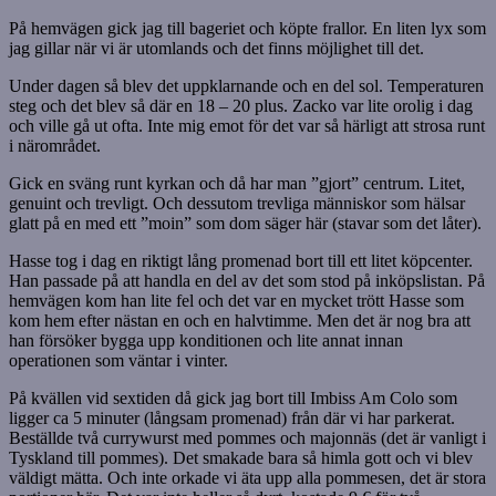
På hemvägen gick jag till bageriet och köpte frallor. En liten lyx som
jag gillar när vi är utomlands och det finns möjlighet till det.
Under dagen så blev det uppklarnande och en del sol. Temperaturen
steg och det blev så där en 18 – 20 plus. Zacko var lite orolig i dag
och ville gå ut ofta. Inte mig emot för det var så härligt att strosa runt
i närområdet.
Gick en sväng runt kyrkan och då har man ”gjort” centrum. Litet,
genuint och trevligt. Och dessutom trevliga människor som hälsar
glatt på en med ett ”moin” som dom säger här (stavar som det låter).
Hasse tog i dag en riktigt lång promenad bort till ett litet köpcenter.
Han passade på att handla en del av det som stod på inköpslistan. På
hemvägen kom han lite fel och det var en mycket trött Hasse som
kom hem efter nästan en och en halvtimme. Men det är nog bra att
han försöker bygga upp konditionen och lite annat innan
operationen som väntar i vinter.
På kvällen vid sextiden då gick jag bort till Imbiss Am Colo som
ligger ca 5 minuter (långsam promenad) från där vi har parkerat.
Beställde två currywurst med pommes och majonnäs (det är vanligt i
Tyskland till pommes). Det smakade bara så himla gott och vi blev
väldigt mätta. Och inte orkade vi äta upp alla pommesen, det är stora