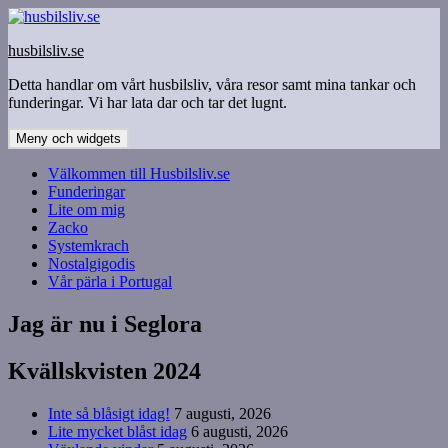
Hoppa
till
husbilsliv.se
innehåll
Detta handlar om vårt husbilsliv, våra resor samt mina tankar och
funderingar. Vi har lata dar och tar det lugnt.
Meny och widgets
Välkommen till Husbilsliv.se
Funderingar
Lite om mig
Zacko
Systemkrach
Nostalgigodis
Vår pärla i Portugal
Jag är nu i Seglora
Kvällskvisten 2024
Inte så blåsigt idag!
7 augusti, 2026
Lite mycket blåst idag
6 augusti, 2026