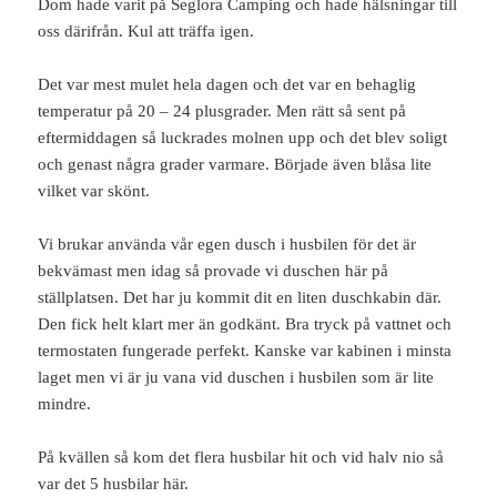
Dom hade varit på Seglora Camping och hade hälsningar till
oss därifrån. Kul att träffa igen.
Det var mest mulet hela dagen och det var en behaglig
temperatur på 20 – 24 plusgrader. Men rätt så sent på
eftermiddagen så luckrades molnen upp och det blev soligt
och genast några grader varmare. Började även blåsa lite
vilket var skönt.
Vi brukar använda vår egen dusch i husbilen för det är
bekvämast men idag så provade vi duschen här på
ställplatsen. Det har ju kommit dit en liten duschkabin där.
Den fick helt klart mer än godkänt. Bra tryck på vattnet och
termostaten fungerade perfekt. Kanske var kabinen i minsta
laget men vi är ju vana vid duschen i husbilen som är lite
mindre.
På kvällen så kom det flera husbilar hit och vid halv nio så
var det 5 husbilar här.