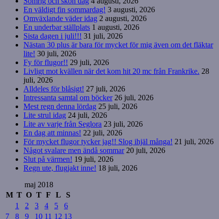
Somrig och skön dag
4 augusti, 2026
En väldigt fin sommardag!
3 augusti, 2026
Omväxlande väder idag
2 augusti, 2026
En underbar ställplats
1 augusti, 2026
Sista dagen i juli!!!
31 juli, 2026
Nästan 30 plus är bara för mycket för mig även om det fläktar
lite!
30 juli, 2026
Fy för flugor!!
29 juli, 2026
Livligt mot kvällen när det kom hit 20 mc från Frankrike.
28
juli, 2026
Alldeles för blåsigt!
27 juli, 2026
Intressanta samtal om böcker
26 juli, 2026
Mest regn denna lördag
25 juli, 2026
Lite strul idag
24 juli, 2026
Lite av varje från Seglora
23 juli, 2026
En dag att minnas!
22 juli, 2026
För mycket flugor tycker jag!! Slog ihjäl många!
21 juli, 2026
Något svalare men ändå sommar
20 juli, 2026
Slut på värmen!
19 juli, 2026
Regn ute, flugjakt inne!
18 juli, 2026
maj 2018
M
T
O
T
F
L
S
1
2
3
4
5
6
7
8
9
10
11
12
13