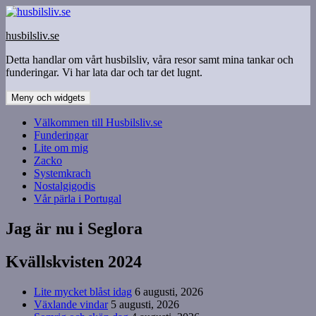
Hoppa
till
husbilsliv.se
innehåll
Detta handlar om vårt husbilsliv, våra resor samt mina tankar och
funderingar. Vi har lata dar och tar det lugnt.
Meny och widgets
Välkommen till Husbilsliv.se
Funderingar
Lite om mig
Zacko
Systemkrach
Nostalgigodis
Vår pärla i Portugal
Jag är nu i Seglora
Kvällskvisten 2024
Lite mycket blåst idag
6 augusti, 2026
Växlande vindar
5 augusti, 2026