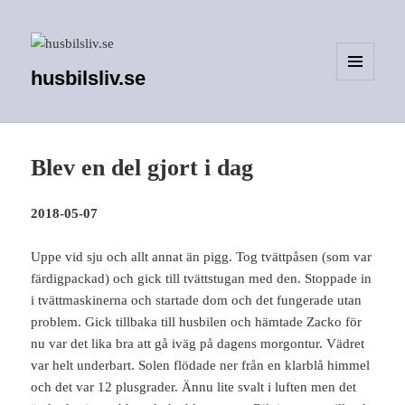
husbilsliv.se
MENY
OCH
WIDGETS
Blev en del gjort i dag
2018-05-07
Uppe vid sju och allt annat än pigg. Tog tvättpåsen (som var
färdigpackad) och gick till tvättstugan med den. Stoppade in
i tvättmaskinerna och startade dom och det fungerade utan
problem. Gick tillbaka till husbilen och hämtade Zacko för
nu var det lika bra att gå iväg på dagens morgontur. Vädret
var helt underbart. Solen flödade ner från en klarblå himmel
och det var 12 plusgrader. Ännu lite svalt i luften men det