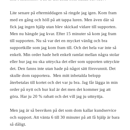
Lite senare på eftermiddagen så ringde jag igen. Kom fram
med en gång och höll på att tappa luren. Men även där så
fick jag ingen hjälp utan blev skickad vidare till supporten.
Men nu hängde jag kvar. Efter 15 minuter så kom jag fram
till supporten. Nu så var det en mycket vänlig och bra
supportkille som jag kom fram till. Och det hela var inte så
enkelt. Min order hade helt enkelt ramlat mellan några stolar
eller hur jag nu ska uttrycka det eller som upporten uttryckte
det. Den fanns inte utan hade på något sätt försvunnit. Det
skulle dom rapportera. Men mitt inbetalda belopp
återbetalas till kortet och det var ju bra. Jag får lägga in min
order på nytt och hur kul är det men det kommer jag att
göra. Har ju 20 % rabatt och det vill jag ju uttnyttja.
Men jag är så besviken på det som dom kallar kundservice
och support. Att vänta 6 till 30 minuter på att få hjälp är bara
så dåligt.