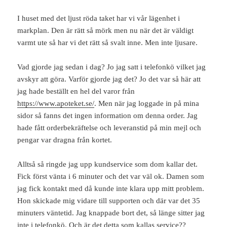
I huset med det ljust röda taket har vi vår lägenhet i
markplan. Den är rätt så mörk men nu när det är väldigt
varmt ute så har vi det rätt så svalt inne. Men inte ljusare.
Vad gjorde jag sedan i dag? Jo jag satt i telefonkö vilket jag
avskyr att göra. Varför gjorde jag det? Jo det var så här att
jag hade beställt en hel del varor från
https://www.apoteket.se/
. Men när jag loggade in på mina
sidor så fanns det ingen information om denna order. Jag
hade fått orderbekräftelse och leveranstid på min mejl och
pengar var dragna från kortet.
Alltså så ringde jag upp kundservice som dom kallar det.
Fick först vänta i 6 minuter och det var väl ok. Damen som
jag fick kontakt med då kunde inte klara upp mitt problem.
Hon skickade mig vidare till supporten och där var det 35
minuters väntetid. Jag knappade bort det, så länge sitter jag
inte i telefonkö. Och är det detta som kallas service??