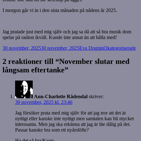
I morgon går vi in i den sista månaden på nådens år 2025.
Jag pratade just med mig själv och jag sa då att så bra musik dom
spelar på radion ikväll. Kunde inte annat än att hålla med!
Postat
Författare
Kategorier
30 november, 2025
30 november, 2025
Eva Dramin
Okategoriserade
2 reaktioner till “November slutar med
långsam eftertanke”
Ann-Charlotte Rådendal
skriver:
30 november, 2025 kl. 23:46
Jag försöker prata med mig själv för att jag tror att det är
nyttigt eller kanske inte nyttigt men samtalen kan bli mycket
intressanta. Men jag ska erkänna att jag är lite dålig på det.
Passar kanske bra som ett nyårslöfte?
Ha det så bra/Kram