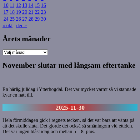
10
11
12
13
14
15
16
17
18
19
20
21
22
23
24
25
26
27
28
29
30
« okt
dec »
Årets månader
Årets
månader
November slutar med långsam eftertanke
En härlig julidag i Ytterhogdal. Det var mycket varmt så vi stannade
kvar en natt till.
2025-11-30
Hela förmiddagen gick i regnets tecken, så det var bara att vänta på
att det skulle sluta. Det gjorde det också så småningom vid ettiden.
Det var ingen blåst idag och mellan 5 – 8 plus.