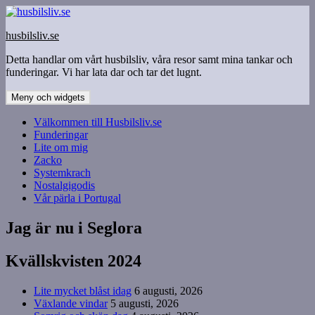
Hoppa
till
husbilsliv.se
innehåll
Detta handlar om vårt husbilsliv, våra resor samt mina tankar och
funderingar. Vi har lata dar och tar det lugnt.
Meny och widgets
Välkommen till Husbilsliv.se
Funderingar
Lite om mig
Zacko
Systemkrach
Nostalgigodis
Vår pärla i Portugal
Jag är nu i Seglora
Kvällskvisten 2024
Lite mycket blåst idag
6 augusti, 2026
Växlande vindar
5 augusti, 2026