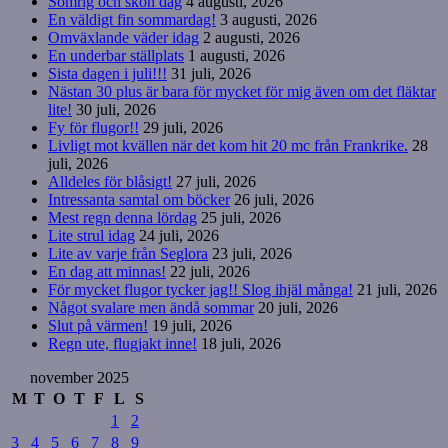
Somrig och skön dag
4 augusti, 2026
En väldigt fin sommardag!
3 augusti, 2026
Omväxlande väder idag
2 augusti, 2026
En underbar ställplats
1 augusti, 2026
Sista dagen i juli!!!
31 juli, 2026
Nästan 30 plus är bara för mycket för mig även om det fläktar
lite!
30 juli, 2026
Fy för flugor!!
29 juli, 2026
Livligt mot kvällen när det kom hit 20 mc från Frankrike.
28
juli, 2026
Alldeles för blåsigt!
27 juli, 2026
Intressanta samtal om böcker
26 juli, 2026
Mest regn denna lördag
25 juli, 2026
Lite strul idag
24 juli, 2026
Lite av varje från Seglora
23 juli, 2026
En dag att minnas!
22 juli, 2026
För mycket flugor tycker jag!! Slog ihjäl många!
21 juli, 2026
Något svalare men ändå sommar
20 juli, 2026
Slut på värmen!
19 juli, 2026
Regn ute, flugjakt inne!
18 juli, 2026
november 2025
M
T
O
T
F
L
S
1
2
3
4
5
6
7
8
9