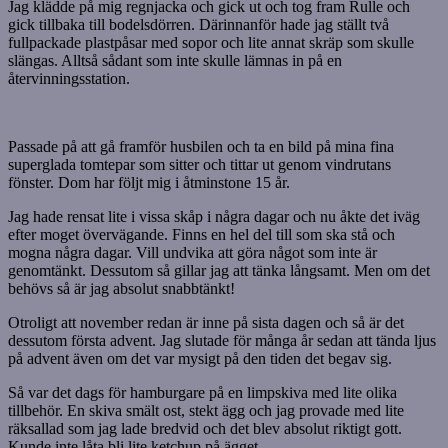
Jag klädde på mig regnjacka och gick ut och tog fram Rulle och
gick tillbaka till bodelsdörren. Därinnanför hade jag ställt två
fullpackade plastpåsar med sopor och lite annat skräp som skulle
slängas. Alltså sådant som inte skulle lämnas in på en
återvinningsstation.
Passade på att gå framför husbilen och ta en bild på mina fina
superglada tomtepar som sitter och tittar ut genom vindrutans
fönster. Dom har följt mig i åtminstone 15 år.
Jag hade rensat lite i vissa skåp i några dagar och nu åkte det iväg
efter moget övervägande. Finns en hel del till som ska stå och
mogna några dagar. Vill undvika att göra något som inte är
genomtänkt. Dessutom så gillar jag att tänka långsamt. Men om det
behövs så är jag absolut snabbtänkt!
Otroligt att november redan är inne på sista dagen och så är det
dessutom första advent. Jag slutade för många år sedan att tända ljus
på advent även om det var mysigt på den tiden det begav sig.
Så var det dags för hamburgare på en limpskiva med lite olika
tillbehör. En skiva smält ost, stekt ägg och jag provade med lite
räksallad som jag lade bredvid och det blev absolut riktigt gott.
Kunde inte låta bli lite ketchup på ägget.