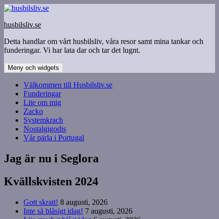
Hoppa
till
husbilsliv.se
innehåll
Detta handlar om vårt husbilsliv, våra resor samt mina tankar och
funderingar. Vi har lata dar och tar det lugnt.
Meny och widgets
Välkommen till Husbilsliv.se
Funderingar
Lite om mig
Zacko
Systemkrach
Nostalgigodis
Vår pärla i Portugal
Jag är nu i Seglora
Kvällskvisten 2024
Gott skratt!
8 augusti, 2026
Inte så blåsigt idag!
7 augusti, 2026