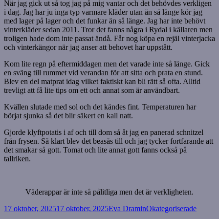
När jag gick ut så tog jag på mig vantar och det behövdes verkligen
i dag. Jag har ju inga typ varmare kläder utan än så länge kör jag
med lager på lager och det funkar än så länge. Jag har inte behövt
vinterkläder sedan 2011. Tror det fanns några i Rydal i källaren men
troligen hade dom inte passat ändå. Får nog köpa en rejäl vinterjacka
och vinterkängor när jag anser att behovet har uppstått.
Kom lite regn på eftermiddagen men det varade inte så länge. Gick
en sväng till rummet vid verandan för att sitta och prata en stund.
Blev en del matprat idag vilket faktiskt kan bli rätt så ofta. Alltid
trevligt att få lite tips om ett och annat som är användbart.
Kvällen slutade med sol och det kändes fint. Temperaturen har
börjat sjunka så det blir säkert en kall natt.
Gjorde klyftpotatis i af och till dom så åt jag en panerad schnitzel
från frysen. Så klart blev det beasås till och jag tycker fortfarande att
det smakar så gott. Tomat och lite annat gott fanns också på
tallriken.
Väderappar är inte så pålitliga men det är verkligheten.
Postat
Författare
Kategorier
17 oktober, 2025
17 oktober, 2025
Eva Dramin
Okategoriserade