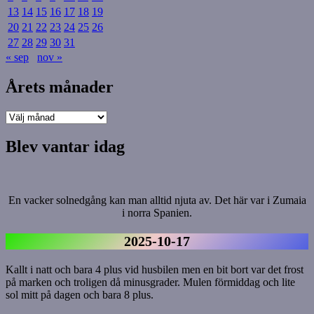
13
14
15
16
17
18
19
20
21
22
23
24
25
26
27
28
29
30
31
« sep
nov »
Årets månader
Årets
månader
Blev vantar idag
En vacker solnedgång kan man alltid njuta av. Det här var i Zumaia
i norra Spanien.
2025-10-17
Kallt i natt och bara 4 plus vid husbilen men en bit bort var det frost
på marken och troligen då minusgrader. Mulen förmiddag och lite
sol mitt på dagen och bara 8 plus.