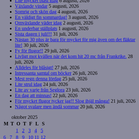
Lite mycket blåst idag
6 augusti, 2026
Växlande vindar
5 augusti, 2026
Somrig och skön dag
4 augusti, 2026
En väldigt fin sommardag!
3 augusti, 2026
Omväxlande väder idag
2 augusti, 2026
En underbar ställplats
1 augusti, 2026
Sista dagen i juli!!!
31 juli, 2026
Nästan 30 plus är bara för mycket för mig även om det fläktar
lite!
30 juli, 2026
Fy för flugor!!
29 juli, 2026
Livligt mot kvällen när det kom hit 20 mc från Frankrike.
28
juli, 2026
Alldeles för blåsigt!
27 juli, 2026
Intressanta samtal om böcker
26 juli, 2026
Mest regn denna lördag
25 juli, 2026
Lite strul idag
24 juli, 2026
Lite av varje från Seglora
23 juli, 2026
En dag att minnas!
22 juli, 2026
För mycket flugor tycker jag!! Slog ihjäl många!
21 juli, 2026
Något svalare men ändå sommar
20 juli, 2026
oktober 2025
M
T
O
T
F
L
S
1
2
3
4
5
6
7
8
9
10
11
12