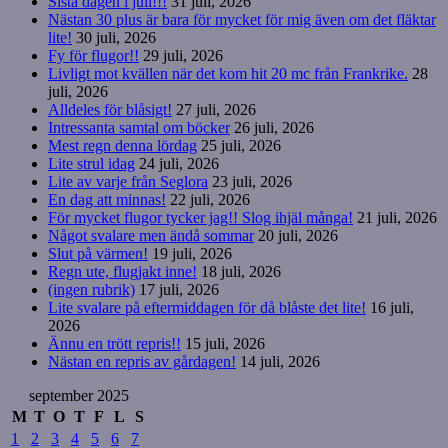
Sista dagen i juli!!!
31 juli, 2026
Nästan 30 plus är bara för mycket för mig även om det fläktar
lite!
30 juli, 2026
Fy för flugor!!
29 juli, 2026
Livligt mot kvällen när det kom hit 20 mc från Frankrike.
28
juli, 2026
Alldeles för blåsigt!
27 juli, 2026
Intressanta samtal om böcker
26 juli, 2026
Mest regn denna lördag
25 juli, 2026
Lite strul idag
24 juli, 2026
Lite av varje från Seglora
23 juli, 2026
En dag att minnas!
22 juli, 2026
För mycket flugor tycker jag!! Slog ihjäl många!
21 juli, 2026
Något svalare men ändå sommar
20 juli, 2026
Slut på värmen!
19 juli, 2026
Regn ute, flugjakt inne!
18 juli, 2026
(ingen rubrik)
17 juli, 2026
Lite svalare på eftermiddagen för då blåste det lite!
16 juli,
2026
Ännu en trött repris!!
15 juli, 2026
Nästan en repris av gårdagen!
14 juli, 2026
september 2025
M
T
O
T
F
L
S
1
2
3
4
5
6
7