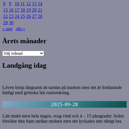
8
9
10
11
12
13
14
15
16
17
18
19
20
21
22
23
24
25
26
27
28
29
30
« aug
okt »
Årets månader
Årets
månader
Landgång idag
Löven börja långsamt att samlas på marken men det är fortfarande
härligt med grönska här runtomkring.
2025-09-28
Lätt mulet mest hela dagen, svag vind och 4 – 15 plusgrader. Solen
försökte titta fram mellan molnen men det lyckades inte riktigt bra.