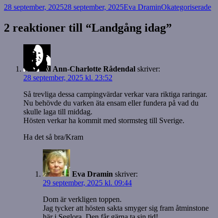
Postat
Författare
Kategorier
28 september, 2025
28 september, 2025
Eva Dramin
Okategoriserade
2 reaktioner till “Landgång idag”
Ann-Charlotte Rådendal
skriver:
28 september, 2025 kl. 23:52
Så trevliga dessa campingvärdar verkar vara riktiga raringar.
Nu behövde du varken äta ensam eller fundera på vad du
skulle laga till middag.
Hösten verkar ha kommit med stormsteg till Sverige.
Ha det så bra/Kram
Eva Dramin
skriver:
29 september, 2025 kl. 09:44
Dom är verkligen toppen.
Jag tycker att hösten sakta smyger sig fram åtminstone
här i Seglora. Den får gärna ta sin tid!