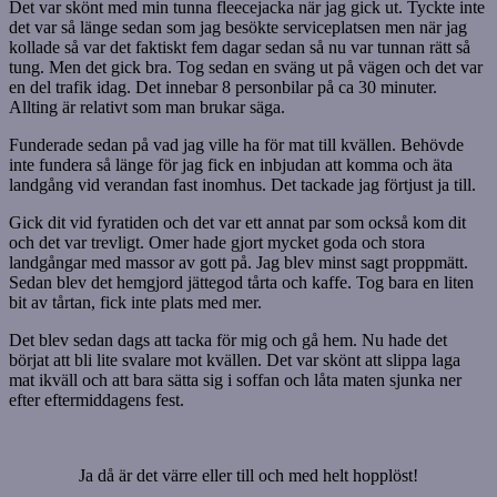
Det var skönt med min tunna fleecejacka när jag gick ut. Tyckte inte
det var så länge sedan som jag besökte serviceplatsen men när jag
kollade så var det faktiskt fem dagar sedan så nu var tunnan rätt så
tung. Men det gick bra. Tog sedan en sväng ut på vägen och det var
en del trafik idag. Det innebar 8 personbilar på ca 30 minuter.
Allting är relativt som man brukar säga.
Funderade sedan på vad jag ville ha för mat till kvällen. Behövde
inte fundera så länge för jag fick en inbjudan att komma och äta
landgång vid verandan fast inomhus. Det tackade jag förtjust ja till.
Gick dit vid fyratiden och det var ett annat par som också kom dit
och det var trevligt. Omer hade gjort mycket goda och stora
landgångar med massor av gott på. Jag blev minst sagt proppmätt.
Sedan blev det hemgjord jättegod tårta och kaffe. Tog bara en liten
bit av tårtan, fick inte plats med mer.
Det blev sedan dags att tacka för mig och gå hem. Nu hade det
börjat att bli lite svalare mot kvällen. Det var skönt att slippa laga
mat ikväll och att bara sätta sig i soffan och låta maten sjunka ner
efter eftermiddagens fest.
Ja då är det värre eller till och med helt hopplöst!