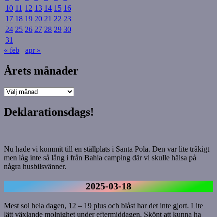
10
11
12
13
14
15
16
17
18
19
20
21
22
23
24
25
26
27
28
29
30
31
« feb
apr »
Årets månader
Årets
månader
Deklarationsdags!
Nu hade vi kommit till en ställplats i Santa Pola. Den var lite tråkigt
men låg inte så lång i från Bahia camping där vi skulle hälsa på
några husbilsvänner.
2025-03-18
Mest sol hela dagen, 12 – 19 plus och blåst har det inte gjort. Lite
lätt växlande molnighet under eftermiddagen. Skönt att kunna ha