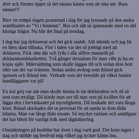
dörr och fönster öppet så det nästan känns som att sitta ute. Bara
nästan!!!
Blev en mittpå dagen promenad i dag för jag lyssnade på den andra
semifinalen av ”Vi i femman”. Bra och rätt så spännande med en del
kluriga frågor. Nu blir det final på torsdag.
I dag har jag deklarerat och det gick snabb. Allt stämde och jag får
en liten slant tillbaka. Förr i tiden var det så jobbigt med att
deklarera. Fick sitta där och fylla i alla siffror manuellt på
deklarationsblanketten. Två gånger dessutom för man ville ju ha en
kopia själv. Milersättning som skulle läggas till och sedan dras bort
eller om det var tvärtom. Sedan andra avdrag som ibland gick
igenom och ibland inte. Verkade som det berodde på vilket humör
handläggaren var på!
En kul grej var när man skulle lämna in sin deklaration och då så
sent som möjligt. Då körde man ner till stan sent på kvällen för att
lägga den i brevinkastet på myndigheten. Då brukade det vara långa
köer. Ibland skickades det ut personal för att samla in dom ifrån
bilarna. Man var långt ifrån ensam. Så mycket enklare och smidigare
det har blivit för vanligt folk med digitalisering.
Omsättningen på husbilar har även i dag varit god. Det kom ingen i
dag och ställde sig bredvid mig vilket jag tycker känns bra.