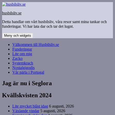
Hoppa
till
husbilsliv.se
innehåll
Detta handlar om vårt husbilsliv, våra resor samt mina tankar och
funderingar. Vi har lata dar och tar det lugnt.
Meny och widgets
Välkommen till Husbilsliv.se
Funderingar
Lite om mig
Zacko
Systemkrach
Nostalgigodis
Vår pärla i Portugal
Jag är nu i Seglora
Kvällskvisten 2024
Lite mycket blåst idag
6 augusti, 2026
Växlande vindar
5 augusti, 2026