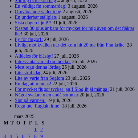
Somrig och skön dag
4 augusti, 2026
En väldigt fin sommardag!
3 augusti, 2026
Omväxlande väder idag
2 augusti, 2026
En underbar ställplats
1 augusti, 2026
Sista dagen i juli!!!
31 juli, 2026
Nästan 30 plus är bara för mycket för mig även om det fläktar
lite!
30 juli, 2026
Fy för flugor!!
29 juli, 2026
Livligt mot kvällen när det kom hit 20 mc från Frankrike.
28
juli, 2026
Alldeles för blåsigt!
27 juli, 2026
Intressanta samtal om böcker
26 juli, 2026
Mest regn denna lördag
25 juli, 2026
Lite strul idag
24 juli, 2026
Lite av varje från Seglora
23 juli, 2026
En dag att minnas!
22 juli, 2026
För mycket flugor tycker jag!! Slog ihjäl många!
21 juli, 2026
Något svalare men ändå sommar
20 juli, 2026
Slut på värmen!
19 juli, 2026
Regn ute, flugjakt inne!
18 juli, 2026
mars 2025
M
T
O
T
F
L
S
1
2
3
4
5
6
7
8
9