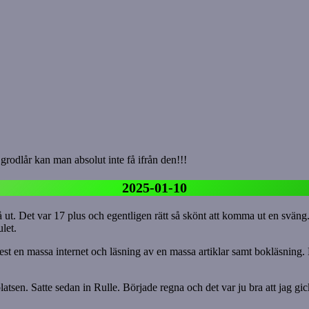
rodlår kan man absolut inte få ifrån den!!!
2025-01-10
t. Det var 17 plus och egentligen rätt så skönt att komma ut en sväng. Gi
let.
st en massa internet och läsning av en massa artiklar samt bokläsning. Det 
atsen. Satte sedan in Rulle. Började regna och det var ju bra att jag gic