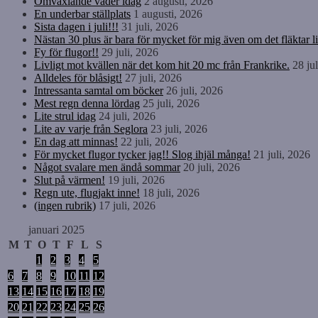
Omväxlande väder idag
2 augusti, 2026
En underbar ställplats
1 augusti, 2026
Sista dagen i juli!!!
31 juli, 2026
Nästan 30 plus är bara för mycket för mig även om det fläktar li
Fy för flugor!!
29 juli, 2026
Livligt mot kvällen när det kom hit 20 mc från Frankrike.
28 ju
Alldeles för blåsigt!
27 juli, 2026
Intressanta samtal om böcker
26 juli, 2026
Mest regn denna lördag
25 juli, 2026
Lite strul idag
24 juli, 2026
Lite av varje från Seglora
23 juli, 2026
En dag att minnas!
22 juli, 2026
För mycket flugor tycker jag!! Slog ihjäl många!
21 juli, 2026
Något svalare men ändå sommar
20 juli, 2026
Slut på värmen!
19 juli, 2026
Regn ute, flugjakt inne!
18 juli, 2026
(ingen rubrik)
17 juli, 2026
januari 2025
M
T
O
T
F
L
S
1
2
3
4
5
6
7
8
9
10
11
12
13
14
15
16
17
18
19
20
21
22
23
24
25
26