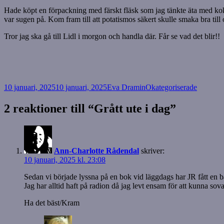
Hade köpt en förpackning med färskt fläsk som jag tänkte äta med kokt 
var sugen på. Kom fram till att potatismos säkert skulle smaka bra till
Tror jag ska gå till Lidl i morgon och handla där. Får se vad det blir!!
Postat
Författare
Kategorier
10 januari, 2025
10 januari, 2025
Eva Dramin
Okategoriserade
2 reaktioner till “Grått ute i dag”
Ann-Charlotte Rådendal
skriver:
10 januari, 2025 kl. 23:08
Sedan vi började lyssna på en bok vid läggdags har JR fått en 
Jag har alltid haft på radion då jag levt ensam för att kunna sov
Ha det bäst/Kram