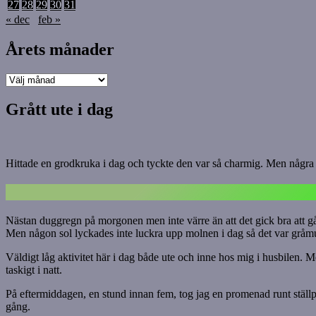
27
28
29
30
31
« dec
feb »
Årets månader
Årets
månader
Grått ute i dag
Hittade en grodkruka i dag och tyckte den var så charmig. Men några g
Nästan duggregn på morgonen men inte värre än att det gick bra att gå u
Men någon sol lyckades inte luckra upp molnen i dag så det var gråmu
Väldigt låg aktivitet här i dag både ute och inne hos mig i husbilen. Me
taskigt i natt.
På eftermiddagen, en stund innan fem, tog jag en promenad runt ställpl
gång.