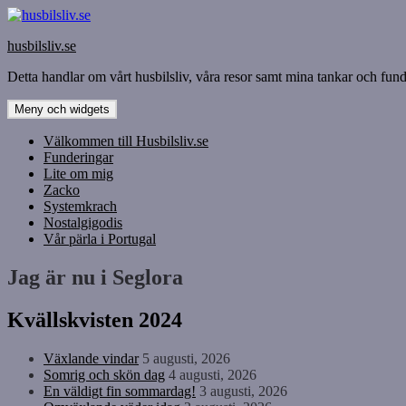
Hoppa
till
husbilsliv.se
innehåll
Detta handlar om vårt husbilsliv, våra resor samt mina tankar och funde
Meny och widgets
Välkommen till Husbilsliv.se
Funderingar
Lite om mig
Zacko
Systemkrach
Nostalgigodis
Vår pärla i Portugal
Jag är nu i Seglora
Kvällskvisten 2024
Växlande vindar
5 augusti, 2026
Somrig och skön dag
4 augusti, 2026
En väldigt fin sommardag!
3 augusti, 2026