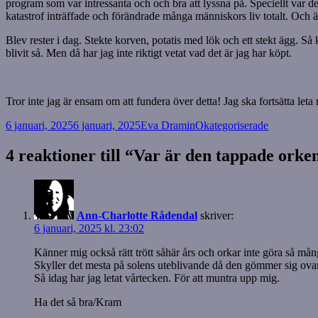
program som var intressanta och och bra att lyssna på. Speciellt var
katastrof inträffade och förändrade många människors liv totalt. Och ä
Blev rester i dag. Stekte korven, potatis med lök och ett stekt ägg. Så
blivit så. Men då har jag inte riktigt vetat vad det är jag har köpt.
Tror inte jag är ensam om att fundera över detta! Jag ska fortsätta leta m
Postat
Författare
Kategorier
6 januari, 2025
6 januari, 2025
Eva Dramin
Okategoriserade
4 reaktioner till “Var är den tappade orke
Ann-Charlotte Rådendal
skriver:
6 januari, 2025 kl. 23:02
Känner mig också rätt trött såhär års och orkar inte göra så må
Skyller det mesta på solens uteblivande då den gömmer sig ovan
Så idag har jag letat vårtecken. För att muntra upp mig.
Ha det så bra/Kram