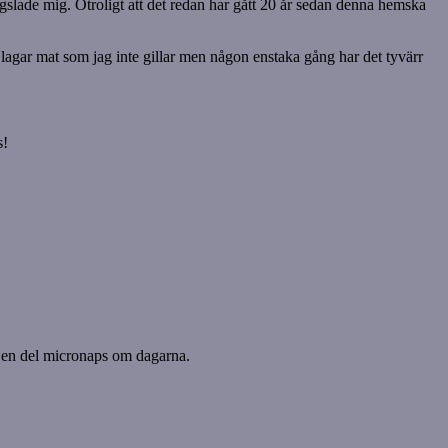
slade mig. Otroligt att det redan har gått 20 år sedan denna hemska
te lagar mat som jag inte gillar men någon enstaka gång har det tyvärr
s!
ör en del micronaps om dagarna.