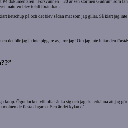
 det P4 dokumentären ”Försvunnen – 20 år sen stormen Gudrun” som fäng
ven naturen blev totalt förändrad.
 klart ketschup på och det blev sådan mat som jag gillar. Så klart jag in
en det blir jag ju inte piggare av, tror jag! Om jag inte hittar den förstå
n??”
nga knop. Ögonlocken vill ofta sänka sig och jag ska erkänna att jag g
 molnen de flesta dagarna. Sen är det kylan då.