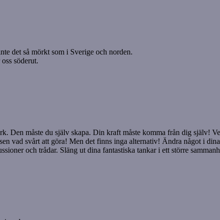
u inte det så mörkt som i Sverige och norden.
 oss söderut.
in ork. Den måste du själv skapa. Din kraft måste komma från dig själv! 
sen vad svårt att göra! Men det finns inga alternativ! Ändra något i dina 
ssioner och trådar. Släng ut dina fantastiska tankar i ett större samm