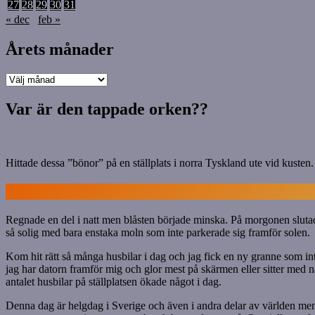
27
28
29
30
31
« dec
feb »
Årets månader
Årets
månader
Var är den tappade orken??
Hittade dessa ”bönor” på en ställplats i norra Tyskland ute vid kusten
Regnade en del i natt men blåsten började minska. På morgonen slutade
så solig med bara enstaka moln som inte parkerade sig framför solen.
Kom hit rätt så många husbilar i dag och jag fick en ny granne som int
jag har datorn framför mig och glor mest på skärmen eller sitter med 
antalet husbilar på ställplatsen ökade något i dag.
Denna dag är helgdag i Sverige och även i andra delar av världen men in