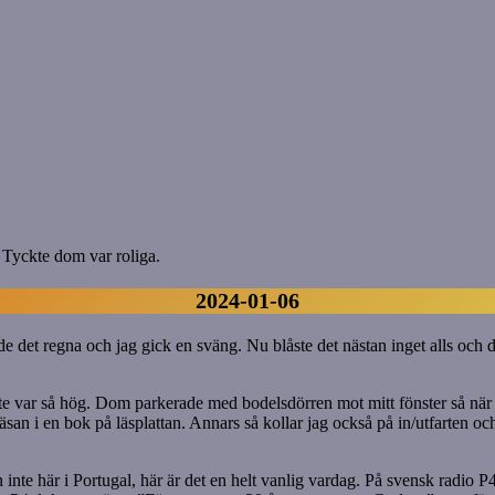
. Tyckte dom var roliga.
2024-01-06
 det regna och jag gick en sväng. Nu blåste det nästan inget alls och d
e var så hög. Dom parkerade med bodelsdörren mot mitt fönster så när do
näsan i en bok på läsplattan. Annars så kollar jag också på in/utfarten
te här i Portugal, här är det en helt vanlig vardag. På svensk radio P4 