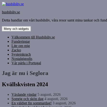
Hoppa
till
husbilsliv.se
innehåll
Detta handlar om vårt husbilsliv, våra resor samt mina tankar och funde
Meny och widgets
Välkommen till Husbilsliv.se
Funderingar
Lite om mig
Zacko
Systemkrach
Nostalgigodis
Vår pärla i Portugal
Jag är nu i Seglora
Kvällskvisten 2024
Växlande vindar
5 augusti, 2026
Somrig och skön dag
4 augusti, 2026
En väldigt fin sommardag!
3 augusti, 2026