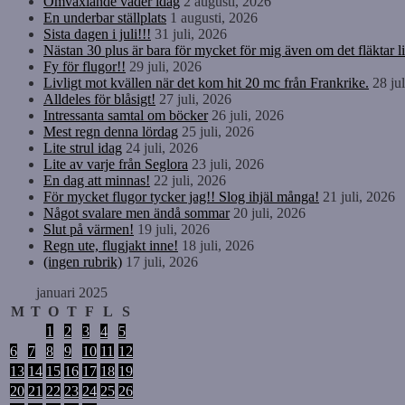
Omväxlande väder idag
2 augusti, 2026
En underbar ställplats
1 augusti, 2026
Sista dagen i juli!!!
31 juli, 2026
Nästan 30 plus är bara för mycket för mig även om det fläktar li
Fy för flugor!!
29 juli, 2026
Livligt mot kvällen när det kom hit 20 mc från Frankrike.
28 ju
Alldeles för blåsigt!
27 juli, 2026
Intressanta samtal om böcker
26 juli, 2026
Mest regn denna lördag
25 juli, 2026
Lite strul idag
24 juli, 2026
Lite av varje från Seglora
23 juli, 2026
En dag att minnas!
22 juli, 2026
För mycket flugor tycker jag!! Slog ihjäl många!
21 juli, 2026
Något svalare men ändå sommar
20 juli, 2026
Slut på värmen!
19 juli, 2026
Regn ute, flugjakt inne!
18 juli, 2026
(ingen rubrik)
17 juli, 2026
januari 2025
M
T
O
T
F
L
S
1
2
3
4
5
6
7
8
9
10
11
12
13
14
15
16
17
18
19
20
21
22
23
24
25
26