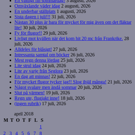
En väldigt fin sommardag!
3 augusti, 2026
Omväxlande väder idag
2 augusti, 2026
En underbar ställplats
1 augusti, 2026
Sista dagen i juli!!!
31 juli, 2026
Nästan 30 plus är bara för mycket för mig även om det fläktar
lite!
30 juli, 2026
Fy för flugor!!
29 juli, 2026
Livligt mot kvällen när det kom hit 20 mc från Frankrike.
28
juli, 2026
Alldeles för blåsigt!
27 juli, 2026
Intressanta samtal om böcker
26 juli, 2026
Mest regn denna lördag
25 juli, 2026
Lite strul idag
24 juli, 2026
Lite av varje från Seglora
23 juli, 2026
En dag att minnas!
22 juli, 2026
För mycket flugor tycker jag!! Slog ihjäl många!
21 juli, 2026
Något svalare men ändå sommar
20 juli, 2026
Slut på värmen!
19 juli, 2026
Regn ute, flugjakt inne!
18 juli, 2026
(ingen rubrik)
17 juli, 2026
april 2018
M
T
O
T
F
L
S
1
2
3
4
5
6
7
8