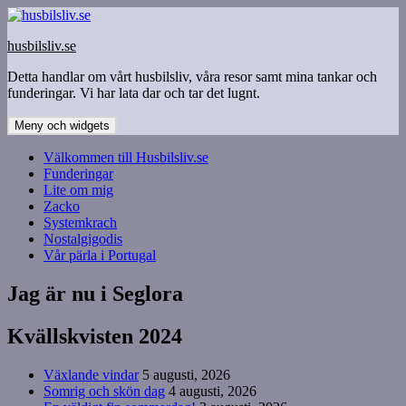
Hoppa
till
husbilsliv.se
innehåll
Detta handlar om vårt husbilsliv, våra resor samt mina tankar och
funderingar. Vi har lata dar och tar det lugnt.
Meny och widgets
Välkommen till Husbilsliv.se
Funderingar
Lite om mig
Zacko
Systemkrach
Nostalgigodis
Vår pärla i Portugal
Jag är nu i Seglora
Kvällskvisten 2024
Växlande vindar
5 augusti, 2026
Somrig och skön dag
4 augusti, 2026