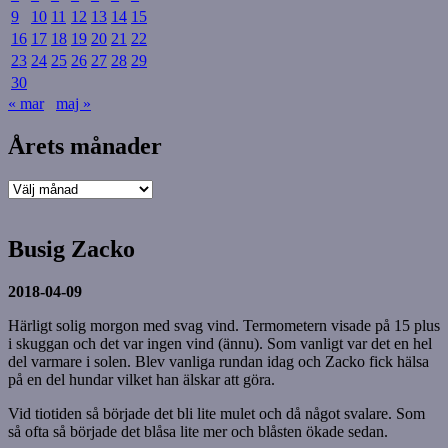
9
10
11
12
13
14
15
16
17
18
19
20
21
22
23
24
25
26
27
28
29
30
« mar
maj »
Årets månader
Årets
månader
Busig Zacko
2018-04-09
Härligt solig morgon med svag vind. Termometern visade på 15 plus
i skuggan och det var ingen vind (ännu). Som vanligt var det en hel
del varmare i solen. Blev vanliga rundan idag och Zacko fick hälsa
på en del hundar vilket han älskar att göra.
Vid tiotiden så började det bli lite mulet och då något svalare. Som
så ofta så började det blåsa lite mer och blåsten ökade sedan.