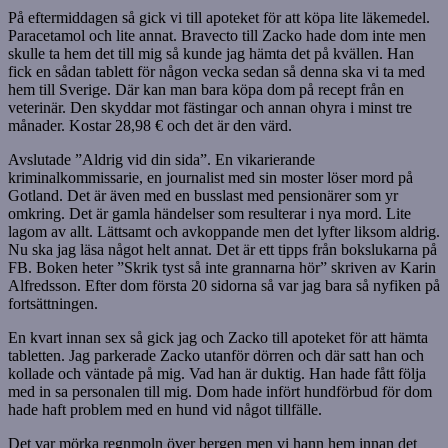
På eftermiddagen så gick vi till apoteket för att köpa lite läkemedel.
Paracetamol och lite annat. Bravecto till Zacko hade dom inte men
skulle ta hem det till mig så kunde jag hämta det på kvällen. Han
fick en sådan tablett för någon vecka sedan så denna ska vi ta med
hem till Sverige. Där kan man bara köpa dom på recept från en
veterinär. Den skyddar mot fästingar och annan ohyra i minst tre
månader. Kostar 28,98 € och det är den värd.
Avslutade ”Aldrig vid din sida”. En vikarierande
kriminalkommissarie, en journalist med sin moster löser mord på
Gotland. Det är även med en busslast med pensionärer som yr
omkring. Det är gamla händelser som resulterar i nya mord. Lite
lagom av allt. Lättsamt och avkoppande men det lyfter liksom aldrig.
Nu ska jag läsa något helt annat. Det är ett tipps från bokslukarna på
FB. Boken heter ”Skrik tyst så inte grannarna hör” skriven av Karin
Alfredsson. Efter dom första 20 sidorna så var jag bara så nyfiken på
fortsättningen.
En kvart innan sex så gick jag och Zacko till apoteket för att hämta
tabletten. Jag parkerade Zacko utanför dörren och där satt han och
kollade och väntade på mig. Vad han är duktig. Han hade fått följa
med in sa personalen till mig. Dom hade infört hundförbud för dom
hade haft problem med en hund vid något tillfälle.
Det var mörka regnmoln över bergen men vi hann hem innan det