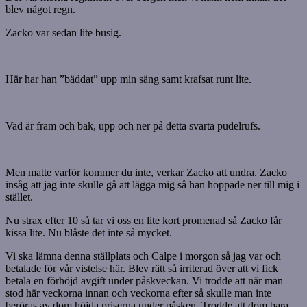
blev något regn.
Zacko var sedan lite busig.
Här har han ”bäddat” upp min säng samt krafsat runt lite.
Vad är fram och bak, upp och ner på detta svarta pudelrufs.
Men matte varför kommer du inte, verkar Zacko att undra. Zacko
insåg att jag inte skulle gå att lägga mig så han hoppade ner till mig i
stället.
Nu strax efter 10 så tar vi oss en lite kort promenad så Zacko får
kissa lite. Nu blåste det inte så mycket.
Vi ska lämna denna ställplats och Calpe i morgon så jag var och
betalade för vår vistelse här. Blev rätt så irriterad över att vi fick
betala en förhöjd avgift under påskveckan. Vi trodde att när man
stod här veckorna innan och veckorna efter så skulle man inte
beröras av dom höjda priserna under påsken. Trodde att dom bara