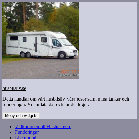
Hoppa
till
innehåll
husbilsliv.se
Detta handlar om vårt husbilsliv, våra resor samt mina tankar och
funderingar. Vi har lata dar och tar det lugnt.
Meny och widgets
Välkommen till Husbilsliv.se
Funderingar
Lite om mig