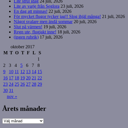
Lite strul idag
24 juli, 2026
Lite av varje från Seglora
23 juli, 2026
En dag att minnas!
22 juli, 2026
För mycket flugor tycker jag!! Slog ihjäl många!
21 juli, 2026
Något svalare men ändå sommar
20 juli, 2026
Slut på värmen!
19 juli, 2026
Regn ute, flugjakt inne!
18 juli, 2026
(ingen rubrik)
17 juli, 2026
oktober 2017
M
T
O
T
F
L
S
1
2
3
4
5
6
7
8
9
10
11
12
13
14
15
16
17
18
19
20
21
22
23
24
25
26
27
28
29
30
31
nov »
Årets månader
Årets
månader