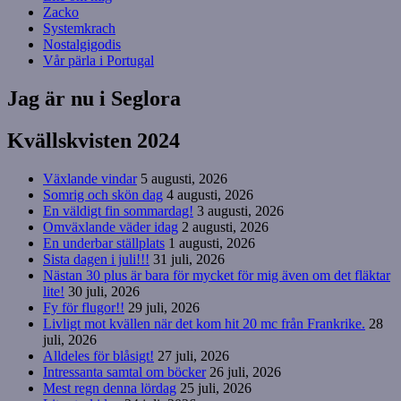
Zacko
Systemkrach
Nostalgigodis
Vår pärla i Portugal
Jag är nu i Seglora
Kvällskvisten 2024
Växlande vindar
5 augusti, 2026
Somrig och skön dag
4 augusti, 2026
En väldigt fin sommardag!
3 augusti, 2026
Omväxlande väder idag
2 augusti, 2026
En underbar ställplats
1 augusti, 2026
Sista dagen i juli!!!
31 juli, 2026
Nästan 30 plus är bara för mycket för mig även om det fläktar
lite!
30 juli, 2026
Fy för flugor!!
29 juli, 2026
Livligt mot kvällen när det kom hit 20 mc från Frankrike.
28
juli, 2026
Alldeles för blåsigt!
27 juli, 2026
Intressanta samtal om böcker
26 juli, 2026
Mest regn denna lördag
25 juli, 2026