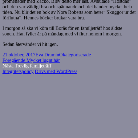
promenader med Zacko. Blev desto mer läst. Avslutade ”Höstdåd”
och den var väldigt bra och spännande och det händer mycket hela
tiden. Nu blir det en bok av Nora Roberts som heter ”Skuggor ur det
förflutna”. Hennes böcker brukar vara bra.
I morgon så ska vi köra till Borås för en familjeträff hos äldste
sonen. Han fyller år på måndag med vi firar honom i morgon.
Sedan återvänder vi hit igen.
Postat
Författare
Kategorier
21 oktober, 2017
Eva Dramin
Okategoriserade
Inläggsnavigering
Föregående
Föregående
Mycket lugnt här
Nästa
inlägg:
Nästa
Trevlig familjeträff
inlägg:
Integritetspolicy
Drivs med WordPress