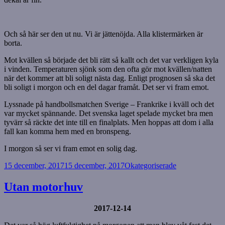
Och så här ser den ut nu. Vi är jättenöjda. Alla klistermärken är
borta.
Mot kvällen så började det bli rätt så kallt och det var verkligen kyla
i vinden. Temperaturen sjönk som den ofta gör mot kvällen/natten
när det kommer att bli soligt nästa dag. Enligt prognosen så ska det
bli soligt i morgon och en del dagar framåt. Det ser vi fram emot.
Lyssnade på handbollsmatchen Sverige – Frankrike i kväll och det
var mycket spännande. Det svenska laget spelade mycket bra men
tyvärr så räckte det inte till en finalplats. Men hoppas att dom i alla
fall kan komma hem med en bronspeng.
I morgon så ser vi fram emot en solig dag.
Postat
Kategorier
15 december, 2017
15 december, 2017
Okategoriserade
Utan motorhuv
2017-12-14