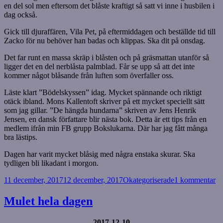
en del sol men eftersom det blåste kraftigt så satt vi inne i husbilen i
dag också.
Gick till djuraffären, Vila Pet, på eftermiddagen och beställde tid till
Zacko för nu behöver han badas och klippas. Ska dit på onsdag.
Det far runt en massa skräp i blåsten och på gräsmattan utanför så
ligger det en del nerblåsta palmblad. Får se upp så att det inte
kommer något blåsande från luften som överfaller oss.
Läste klart ”Bödelskyssen” idag. Mycket spännande och riktigt
otäck ibland. Mons Kallentoft skriver på ett mycket speciellt sätt
som jag gillar. ”De hängda hundarna” skriven av Jens Henrik
Jensen, en dansk författare blir nästa bok. Detta är ett tips från en
medlem ifrån min FB grupp Bokslukarna. Där har jag fått många
bra lästips.
Dagen har varit mycket blåsig med några enstaka skurar. Ska
tydligen bli likadant i morgon.
Postat
Kategorier
till
11 december, 2017
12 december, 2017
Okategoriserade
1 kommentar
Så
bl
Mulet hela dagen
2017-12-10