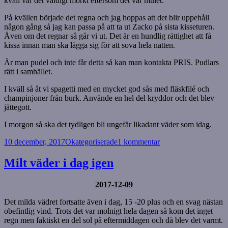
kväll var det väldigt mörkt eftersom det var mulet.
På kvällen började det regna och jag hoppas att det blir uppehåll
någon gång så jag kan passa på att ta ut Zacko på sista kisseturen.
Även om det regnar så går vi ut. Det är en hundlig rättighet att få
kissa innan man ska lägga sig för att sova hela natten.
Är man pudel och inte får detta så kan man kontakta PRIS. Pudlars
rätt i samhället.
I kväll så åt vi spagetti med en mycket god sås med fläskfilé och
champinjoner från burk. Använde en hel del kryddor och det blev
jättegott.
I morgon så ska det tydligen bli ungefär likadant väder som idag.
Postat
Kategorier
till
10 december, 2017
Okategoriserade
1 kommentar
Mulet
hela
Milt väder i dag igen
dagen
2017-12-09
Det milda vädret fortsatte även i dag, 15 -20 plus och en svag nästan
obefintlig vind. Trots det var molnigt hela dagen så kom det inget
regn men faktiskt en del sol på eftermiddagen och då blev det varmt.