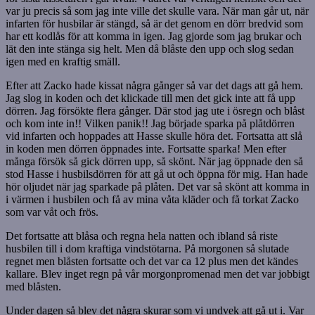
var ju precis så som jag inte ville det skulle vara. När man går ut, när
infarten för husbilar är stängd, så är det genom en dörr bredvid som
har ett kodlås för att komma in igen. Jag gjorde som jag brukar och
lät den inte stänga sig helt. Men då blåste den upp och slog sedan
igen med en kraftig smäll.
Efter att Zacko hade kissat några gånger så var det dags att gå hem.
Jag slog in koden och det klickade till men det gick inte att få upp
dörren. Jag försökte flera gånger. Där stod jag ute i ösregn och blåst
och kom inte in!! Vilken panik!! Jag började sparka på plåtdörren
vid infarten och hoppades att Hasse skulle höra det. Fortsatta att slå
in koden men dörren öppnades inte. Fortsatte sparka! Men efter
många försök så gick dörren upp, så skönt. När jag öppnade den så
stod Hasse i husbilsdörren för att gå ut och öppna för mig. Han hade
hör oljudet när jag sparkade på plåten. Det var så skönt att komma in
i värmen i husbilen och få av mina våta kläder och få torkat Zacko
som var våt och frös.
Det fortsatte att blåsa och regna hela natten och ibland så riste
husbilen till i dom kraftiga vindstötarna. På morgonen så slutade
regnet men blåsten fortsatte och det var ca 12 plus men det kändes
kallare. Blev inget regn på vår morgonpromenad men det var jobbigt
med blåsten.
Under dagen så blev det några skurar som vi undvek att gå ut i. Var