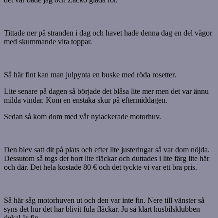
Tittade ner på stranden i dag och havet hade denna dag en del vågor
med skummande vita toppar.
Så här fint kan man julpynta en buske med röda rosetter.
Lite senare på dagen så började det blåsa lite mer men det var ännu
milda vindar. Kom en enstaka skur på eftermiddagen.
Sedan så kom dom med vår nylackerade motorhuv.
Den blev satt dit på plats och efter lite justeringar så var dom nöjda.
Dessutom så togs det bort lite fläckar och duttades i lite färg lite här
och där. Det hela kostade 80 € och det tyckte vi var ett bra pris.
Så här såg motorhuven ut och den var inte fin. Nere till vänster så
syns det hur det har blivit fula fläckar. Ju så klart husbilsklubben
dekal är fin.