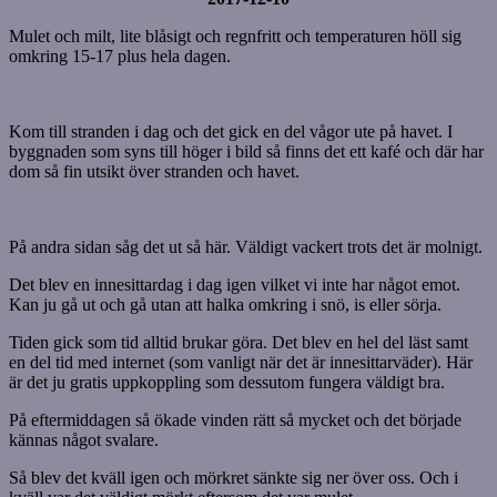
Mulet och milt, lite blåsigt och regnfritt och temperaturen höll sig
omkring 15-17 plus hela dagen.
Kom till stranden i dag och det gick en del vågor ute på havet. I
byggnaden som syns till höger i bild så finns det ett kafé och där har
dom så fin utsikt över stranden och havet.
På andra sidan såg det ut så här. Väldigt vackert trots det är molnigt.
Det blev en innesittardag i dag igen vilket vi inte har något emot.
Kan ju gå ut och gå utan att halka omkring i snö, is eller sörja.
Tiden gick som tid alltid brukar göra. Det blev en hel del läst samt
en del tid med internet (som vanligt när det är innesittarväder). Här
är det ju gratis uppkoppling som dessutom fungera väldigt bra.
På eftermiddagen så ökade vinden rätt så mycket och det började
kännas något svalare.
Så blev det kväll igen och mörkret sänkte sig ner över oss. Och i