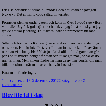
I dag så beställde vi sallad till middag och det smakade jättegott
tyckte vi. Det är min Exotic sallad till vänster.
Promenerade mer under dagen och kom till över 10 000 steg vilket
var målet. Jag fick guldstjärna och tänk att jag är så barnslig att jag
tyckte det var jätterolig. Faktiskt roligare att promenera nu med
appen.
Sitter och lyssnar på Karlavagnen som ikväll handlar om den nya
pensionen. Kan ju inte förstå varför man inte själv kan få bestämma
när man vill sluta jobba! Vi är ju alla så olika. Ju tidigare man går i
pension ju mindre pengar får man och ju längre man jobbar desto
mer får man. Men vilken glädje har man då av mer pengar om man
trillar av pinnen när man precis har gått i pension.
Bara mina funderingar.
Postat
Kategorier
14 december, 2017
15 december, 2017
Okategoriserade
2
till
kommentarer
Utan
motorhuv
Blev lite fel i dag
2017-12-13