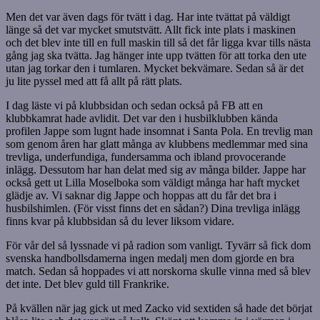
Men det var även dags för tvätt i dag. Har inte tvättat på väldigt
länge så det var mycket smutstvätt. Allt fick inte plats i maskinen
och det blev inte till en full maskin till så det får ligga kvar tills nästa
gång jag ska tvätta. Jag hänger inte upp tvätten för att torka den ute
utan jag torkar den i tumlaren. Mycket bekvämare. Sedan så är det
ju lite pyssel med att få allt på rätt plats.
I dag läste vi på klubbsidan och sedan också på FB att en
klubbkamrat hade avlidit. Det var den i husbilklubben kända
profilen Jappe som lugnt hade insomnat i Santa Pola. En trevlig man
som genom åren har glatt många av klubbens medlemmar med sina
trevliga, underfundiga, fundersamma och ibland provocerande
inlägg. Dessutom har han delat med sig av många bilder. Jappe har
också gett ut Lilla Moselboka som väldigt många har haft mycket
glädje av. Vi saknar dig Jappe och hoppas att du får det bra i
husbilshimlen. (För visst finns det en sådan?) Dina trevliga inlägg
finns kvar på klubbsidan så du lever liksom vidare.
För vår del så lyssnade vi på radion som vanligt. Tyvärr så fick dom
svenska handbollsdamerna ingen medalj men dom gjorde en bra
match. Sedan så hoppades vi att norskorna skulle vinna med så blev
det inte. Det blev guld till Frankrike.
På kvällen när jag gick ut med Zacko vid sextiden så hade det börjat