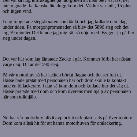
Det var så hög luftfuktighet på morgonen att man blev våt fast det
inte regnade. Ja, kanske lite dugg kom det. Vädret var milt, 15 plus
och ingen vind.
I dag fungerade stegräknaren som tänkt och jag kollade den idag
under tiden. På morgonpromenaden så blev det 5896 steg och det
tog 59 minuter Det kände jag mig rätt så nöjd med. Bygger ju på fler
steg under dagen.
Det var här som jag lämnade Zacko i går. Kommer förbi här nästan
varje dag. Dit är det 590 steg.
På vår motorhuv så har lacken börjat flagna och det ser fult ut.
Hasse hade pratat med personalen här och dom skulle ta kontakt
med en billackerare. I dag så kom dom och kollade hur det såg ut.
Hasse pratade med dom och kom överens med hjälp av personalen
här som tolkhjälp.
Nu har vår motorhuv blivit avplockat och plast sätts på över motorn.
Dom kom alltså hit för att hämta motorhuven för omlackering.