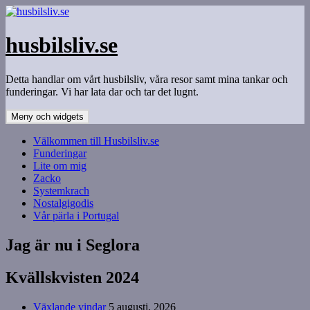
Hoppa
till
innehåll
husbilsliv.se
Detta handlar om vårt husbilsliv, våra resor samt mina tankar och
funderingar. Vi har lata dar och tar det lugnt.
Meny och widgets
Välkommen till Husbilsliv.se
Funderingar
Lite om mig
Zacko
Systemkrach
Nostalgigodis
Vår pärla i Portugal
Jag är nu i Seglora
Kvällskvisten 2024
Växlande vindar
5 augusti, 2026