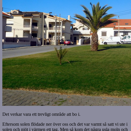
Det verkar vara ett trevligt område att bo i.
Eftersom solen flödade ner över oss och det var varmt så satt vi ute i
solen och njöt i värmen ett tag. Men så kom det några usla moln och