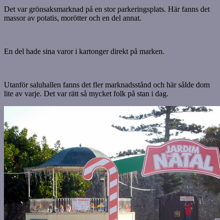
Det var grönsaksmarknad på en stor parkeringsplats. Här fanns det
massor av potatis, morötter och en del annat.
En del hade sina varor i kartonger direkt på marken.
Utanför saluhallen fanns det fler marknadsstånd och här sålde dom
lite av varje. Det var rätt så mycket folk på stan i dag.