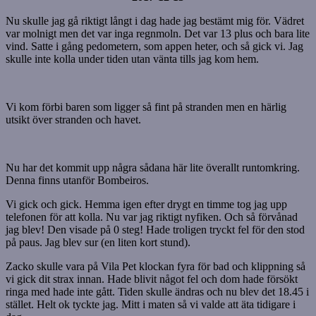
Nu skulle jag gå riktigt långt i dag hade jag bestämt mig för. Vädret
var molnigt men det var inga regnmoln. Det var 13 plus och bara lite
vind. Satte i gång pedometern, som appen heter, och så gick vi. Jag
skulle inte kolla under tiden utan vänta tills jag kom hem.
Vi kom förbi baren som ligger så fint på stranden men en härlig
utsikt över stranden och havet.
Nu har det kommit upp några sådana här lite överallt runtomkring.
Denna finns utanför Bombeiros.
Vi gick och gick. Hemma igen efter drygt en timme tog jag upp
telefonen för att kolla. Nu var jag riktigt nyfiken. Och så förvånad
jag blev! Den visade på 0 steg! Hade troligen tryckt fel för den stod
på paus. Jag blev sur (en liten kort stund).
Zacko skulle vara på Vila Pet klockan fyra för bad och klippning så
vi gick dit strax innan. Hade blivit något fel och dom hade försökt
ringa med hade inte gått. Tiden skulle ändras och nu blev det 18.45 i
stället. Helt ok tyckte jag. Mitt i maten så vi valde att äta tidigare i