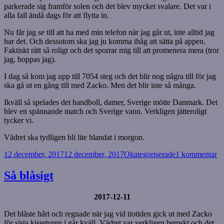
parkerade sig framför solen och det blev mycket svalare. Det var i
alla fall ändå dags för att flytta in.
Nu får jag se till att ha med min telefon när jag går ut, inte alltid jag
har det. Och dessutom ska jag ju komma ihåg att sätta på appen.
Faktiskt rätt så roligt och det sporrar mig till att promenera mera (tror
jag, hoppas jag).
I dag så kom jag upp till 7054 steg och det blir nog några till för jag
ska gå ut en gång till med Zacko. Men det blir inte så många.
Ikväll så spelades det handboll, damer, Sverige mötte Danmark. Det
blev en spännande match och Sverige vann. Verkligen jätteroligt
tycker vi.
Vädret ska tydligen bli lite blandat i morgon.
Postat
Kategorier
til
12 december, 2017
12 december, 2017
Okategoriserade
1 kommentar
H
in
Så blåsigt
en
st
2017-12-11
Det blåste hårt och regnade när jag vid tiotiden gick ut med Zacko
för sista kisseturen i går kväll. Vädret var verkligen hemskt och det