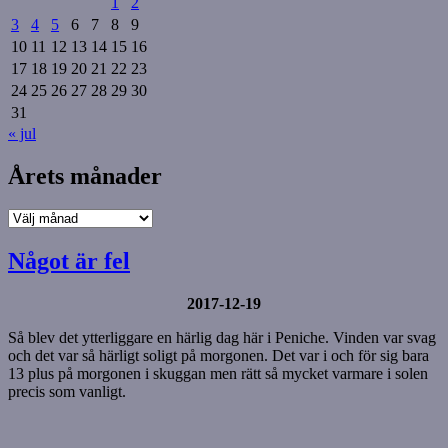
1
2
3
4
5
6
7
8
9
10
11
12
13
14
15
16
17
18
19
20
21
22
23
24
25
26
27
28
29
30
31
« jul
Årets månader
Årets
månader
Något är fel
2017-12-19
Så blev det ytterliggare en härlig dag här i Peniche. Vinden var svag
och det var så härligt soligt på morgonen. Det var i och för sig bara
13 plus på morgonen i skuggan men rätt så mycket varmare i solen
precis som vanligt.