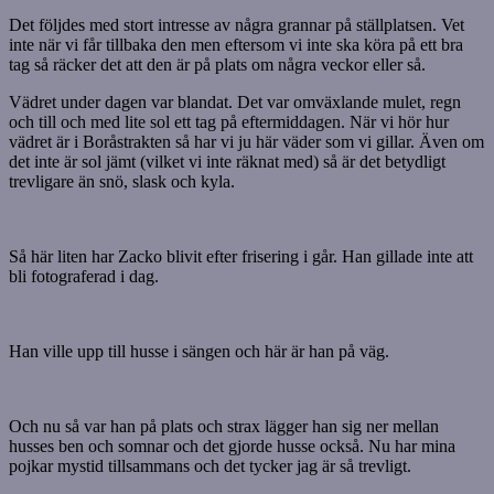
Det följdes med stort intresse av några grannar på ställplatsen. Vet
inte när vi får tillbaka den men eftersom vi inte ska köra på ett bra
tag så räcker det att den är på plats om några veckor eller så.
Vädret under dagen var blandat. Det var omväxlande mulet, regn
och till och med lite sol ett tag på eftermiddagen. När vi hör hur
vädret är i Boråstrakten så har vi ju här väder som vi gillar. Även om
det inte är sol jämt (vilket vi inte räknat med) så är det betydligt
trevligare än snö, slask och kyla.
Så här liten har Zacko blivit efter frisering i går. Han gillade inte att
bli fotograferad i dag.
Han ville upp till husse i sängen och här är han på väg.
Och nu så var han på plats och strax lägger han sig ner mellan
husses ben och somnar och det gjorde husse också. Nu har mina
pojkar mystid tillsammans och det tycker jag är så trevligt.