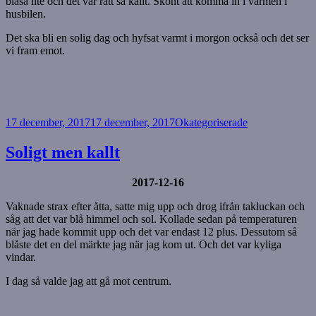
blåsa lite och det var rätt så kallt. Skönt att komma in i värmen i
husbilen.
Det ska bli en solig dag och hyfsat varmt i morgon också och det ser
vi fram emot.
Postat
Kategorier
17 december, 2017
17 december, 2017
Okategoriserade
Soligt men kallt
2017-12-16
Vaknade strax efter åtta, satte mig upp och drog ifrån takluckan och
såg att det var blå himmel och sol. Kollade sedan på temperaturen
när jag hade kommit upp och det var endast 12 plus. Dessutom så
blåste det en del märkte jag när jag kom ut. Och det var kyliga
vindar.
I dag så valde jag att gå mot centrum.