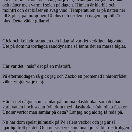
och nätter men varmt i solen på dagen. Himlen är klarblå och
molnfri och det blåser en svag vind. Temperaturen är på natten ner
till 8 plus, på morgonen 10 plus och i solen på dagen upp till 25
plus. Detta väder gillar vi.
Gick och kollade stranden och i dag så var det verkligen lågvatten.
Ute på dom nu torrlagda sanddynerna så fanns det en massa fåglar.
Här var det ”mås” det på en måsträff.
På eftermiddagen så gick jag och Zacko en promenad i närområdet
vilket vi gör varje dag.
Här är det någon som samlar på tomma plastdunkar som det har
varit vatten i och sedan fyllt dom med plastkorkar från olika flaskor.
Undrar varför man samlar på detta? Lär jag nog aldrig få reda på.
Nu har dom spelat julmusik på P4 i flera veckor och jag är så
hjärtligt trött på det. Och nu sista veckan innan jul så blir det troligen