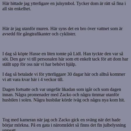
Här hittade jag ytterligare en julsymbol. Tycker dom är rätt så fina i
all sin enkelhet.
Här är jag utanför muren. Här syns det en bro över vattnet som är
avsedd för gångtrafikanter och cyklister.
I dag så köpte Hasse en liten tomte på Lidl. Han tyckte den var så
söt. Den gav vi till personalen här som ett enkelt tack för att dom har
ställt upp för oss när vi har behövt hjälp.
I dag så betalade vi för ytterliggare 30 dagar här och alltså kommer
vi att vara kvar här i 4 veckor till.
Dagen fortsatte och var ungefär likadan som igår och som dagen
innan. Några promenader med Zacko och några timmar utanför
husbilen i solen. Några husbilar körde iväg och några nya kom hit.
Tog med kameran när jag och Zacko gick en sväng när det hade
börjar mörkna. På en gata i närområdet så finns det fin julbelysning
uppsatt.