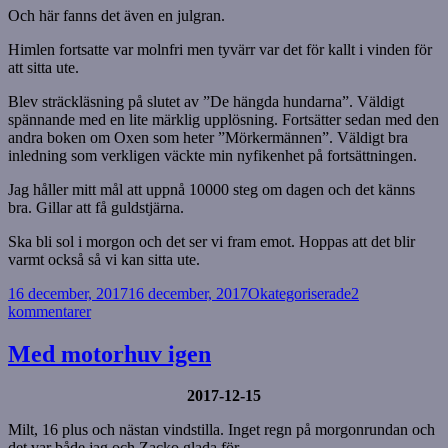
Och här fanns det även en julgran.
Himlen fortsatte var molnfri men tyvärr var det för kallt i vinden för
att sitta ute.
Blev sträckläsning på slutet av ”De hängda hundarna”. Väldigt
spännande med en lite märklig upplösning. Fortsätter sedan med den
andra boken om Oxen som heter ”Mörkermännen”. Väldigt bra
inledning som verkligen väckte min nyfikenhet på fortsättningen.
Jag håller mitt mål att uppnå 10000 steg om dagen och det känns
bra. Gillar att få guldstjärna.
Ska bli sol i morgon och det ser vi fram emot. Hoppas att det blir
varmt också så vi kan sitta ute.
Postat
Kategorier
16 december, 2017
16 december, 2017
Okategoriserade
2
till
kommentarer
Soligt
men
Med motorhuv igen
kallt
2017-12-15
Milt, 16 plus och nästan vindstilla. Inget regn på morgonrundan och
det var både jag och Zacko glada för.