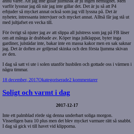
ännu värre. Att jag inte gillar julmusik är ju ingen hemlighet. Men
varför lyssnar jag då när jag inte gillar det. Det är ju så att P4
erbjuder så mycket annat också som jag vill lyssna på. Det är
nyheter, intressanta intervjuer och mycket annat. Alltså får jag stå ut
med jultjafset en vecka till.
För övrigt så njuter jag av att slippa all julstress som jag på FB läser
om att många är drabbade av. Köper inga julklappar, byter inga
gardiner, julstädar inte, bakar inte en massa kakor men en sak saknar
jag. Det är doften av griljerad skinka och den första ljumma skivan
av den.
I dag så satt vi ute i solen utanför husbilen och gottade oss i värmen i
några timmar.
Postat
Kategorier
till
18 december, 2017
Okategoriserade
2 kommentarer
Måsträff
Soligt och varmt i dag
2017-12-17
Inte ett palmblad rörde sig denna underbart soliga morgon.
Visserligen bara 10 plus men det blev mycket varmare rätt så snabbt.
I dag så gick vi till havet vid klipporna.