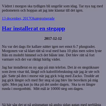
Vädret i morgon ska tydligen bli ungefär som idag. Tar nya tag med
pedometern och hoppas att jag inte klantar till det igen.
Postat
Kategorier
13 december, 2017
Okategoriserade
Har installerat en stegapp
2017-12-12
Nu var det dags för kallare nätter igen ner emot 6-7 plusgrader.
Morgonen var så klart rätt så sval med bara 10 plus men solen lyste
från en molnfri himmel och det blåste inte. Det blev rätt så fort
varmare och det var riktigt härlig väder.
Jag har installerat en ny app på min telefon. Det är en stegräknare
som även visar tid, längd och kaloriförbrukning när jag är ute och
går. Satte på den i morse när jag gick iväg med Zacko. Trodde att
jag gick längre och med fler steg så jag blev lite besviken på mig
själv. Men jag kan ju öka på det under dagen. Ska ta en längre
runda i morgonbitti. Mitt mål är 10000 steg om dagen.
Så här såg det ut på gräsmattan på andra sidan gatan med nerblåsta