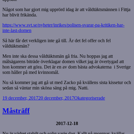
Något som har gjort mig upprörd idag är att våldtäktsmännen i Fittja
har blivit frikända.
https://www.svt.se/nyheter/inrikes/polisen-svarar-pa-kritiken-har-
inte-last-domen
Så här får det verkligen inte gå till. Är det fel offer och fel
våldtäktsmän?
Men inte ska dessa våldtäktsmän gå fria. Nu hoppas jag att
målsägarens biträde överklagar domen vilket jag är övertygad att
hon kommer att göra. Det är en av dom bästa advokaterna i Sverige
som håller på med kvinnomål.
Nu så kommer jag att gå ut med Zacko på kvällens sista kissetur och
sedan så väntar min sköna säng på mig. Natti.
Postat
Kategorier
19 december, 2017
20 december, 2017
Okategoriserade
Måsträff
2017-12-18
Nu är vädret stabilt och solig varje dag. Kallt på morgnar, kvällar