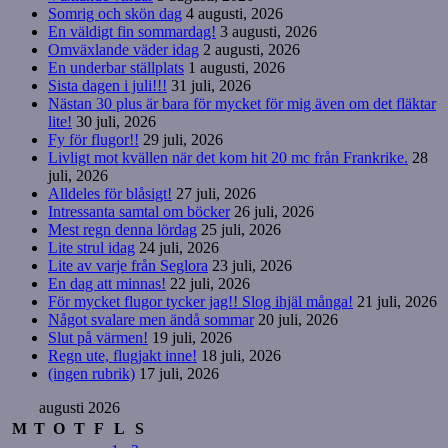
Somrig och skön dag
4 augusti, 2026
En väldigt fin sommardag!
3 augusti, 2026
Omväxlande väder idag
2 augusti, 2026
En underbar ställplats
1 augusti, 2026
Sista dagen i juli!!!
31 juli, 2026
Nästan 30 plus är bara för mycket för mig även om det fläktar
lite!
30 juli, 2026
Fy för flugor!!
29 juli, 2026
Livligt mot kvällen när det kom hit 20 mc från Frankrike.
28
juli, 2026
Alldeles för blåsigt!
27 juli, 2026
Intressanta samtal om böcker
26 juli, 2026
Mest regn denna lördag
25 juli, 2026
Lite strul idag
24 juli, 2026
Lite av varje från Seglora
23 juli, 2026
En dag att minnas!
22 juli, 2026
För mycket flugor tycker jag!! Slog ihjäl många!
21 juli, 2026
Något svalare men ändå sommar
20 juli, 2026
Slut på värmen!
19 juli, 2026
Regn ute, flugjakt inne!
18 juli, 2026
(ingen rubrik)
17 juli, 2026
augusti 2026
M
T
O
T
F
L
S