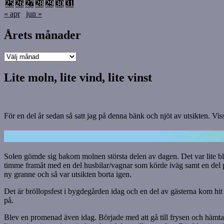
25
26
27
28
29
30
31
« apr
jun »
Årets månader
Årets
månader
Lite moln, lite vind, lite vinst
För en del år sedan så satt jag på denna bänk och njöt av utsikten. Visst
Solen gömde sig bakom molnen största delen av dagen. Det var lite blå
timme framåt med en del husbilar/vagnar som körde iväg samt en del 
ny granne och så var utsikten borta igen.
Det är bröllopsfest i bygdegården idag och en del av gästerna kom hit 
på.
Blev en promenad även idag. Började med att gå till frysen och hämta 