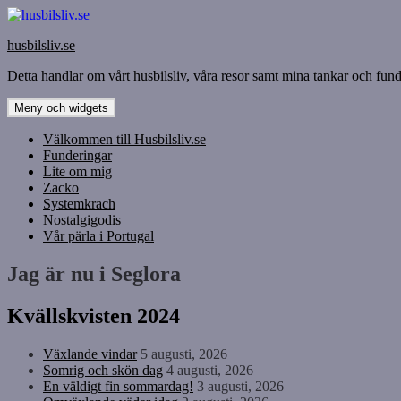
Hoppa
till
husbilsliv.se
innehåll
Detta handlar om vårt husbilsliv, våra resor samt mina tankar och funde
Meny och widgets
Välkommen till Husbilsliv.se
Funderingar
Lite om mig
Zacko
Systemkrach
Nostalgigodis
Vår pärla i Portugal
Jag är nu i Seglora
Kvällskvisten 2024
Växlande vindar
5 augusti, 2026
Somrig och skön dag
4 augusti, 2026
En väldigt fin sommardag!
3 augusti, 2026