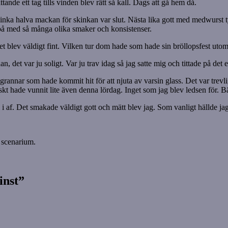
tande ett tag tills vinden blev rätt så kall. Dags att gå hem då.
nka halva mackan för skinkan var slut. Nästa lika gott med medwurst tyck
lja på med så många olika smaker och konsistenser.
et blev väldigt fint. Vilken tur dom hade som hade sin bröllopsfest ut
an, det var ju soligt. Var ju trav idag så jag satte mig och tittade på d
grannar som hade kommit hit för att njuta av varsin glass. Det var trevli
skt hade vunnit lite även denna lördag. Inget som jag blev ledsen för. Bät
i af. Det smakade väldigt gott och mätt blev jag. Som vanligt hällde jag 
 scenarium.
vinst”