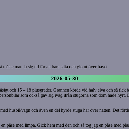
 måste man ta sig tid för att bara sitta och glo ut över havet.
2026-05-30
sigt och 15 – 18 plusgrader. Grannen körde vid halv elva och så fick ja
personbilar som också gav sig iväg ifrån stugorna som dom hade hyrt. E
med husbil/vagn och även en del hyrde stuga här över natten. Det rörde s
en påse med limpa. Gick hem med den och så tog jag en påse med plast o