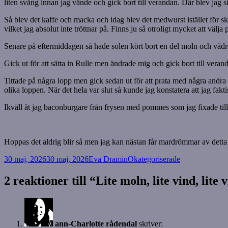
liten sväng innan jag vände och gick bort till verandan. Där blev jag sit
Så blev det kaffe och macka och idag blev det medwurst istället för ski
vilket jag absolut inte tröttnar på. Finns ju så otroligt mycket att vä
Senare på eftermiddagen så hade solen kört bort en del moln och vädr
Gick ut för att sätta in Rulle men ändrade mig och gick bort till verand
Tittade på några lopp men gick sedan ut för att prata med några andra 
olika loppen. När det hela var slut så kunde jag konstatera att jag fakti
Ikväll åt jag baconburgare från frysen med pommes som jag fixade till 
Hoppas det aldrig blir så men jag kan nästan får mardrömmar av detta
Postat
Författare
Kategorier
30 maj, 2026
30 maj, 2026
Eva Dramin
Okategoriserade
2 reaktioner till “Lite moln, lite vind, lite 
ann-Charlotte rådendal
skriver: