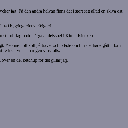
er jag. På den andra halvan finns det i stort sett alltid en skiva ost,
omhus i bygdegårdens trädgård.
et en stund. Jag hade några andelsspel i Kinna Kiosken.
gt. Yvonne höll koll på travet och talade om hur det hade gått i dom
tre liten vinst än ingen vinst alls.
över en del ketchup för det gillar jag.