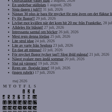
Omväxlande väder idag
2 augusti, 2026
En underbar ställplats
1 augusti, 2026
Sista dagen i juli!!!
31 juli, 2026
Nästan 30 plus är bara för mycket för mig även om det fläktar li
Fy för flugor!!
29 juli, 2026
Livligt mot kvällen när det kom hit 20 mc från Frankrike.
28 ju
Alldeles för blåsigt!
27 juli, 2026
Intressanta samtal om böcker
26 juli, 2026
Mest regn denna lördag
25 juli, 2026
Lite strul idag
24 juli, 2026
Lite av varje från Seglora
23 juli, 2026
En dag att minnas!
22 juli, 2026
För mycket flugor tycker jag!! Slog ihjäl många!
21 juli, 2026
Något svalare men ändå sommar
20 juli, 2026
Slut på värmen!
19 juli, 2026
Regn ute, flugjakt inne!
18 juli, 2026
(ingen rubrik)
17 juli, 2026
maj 2026
M
T
O
T
F
L
S
1
2
3
4
5
6
7
8
9
10
11
12
13
14
15
16
17
18
19
20
21
22
23
24