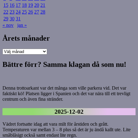
15
16
17
18
19
20
21
22
23
24
25
26
27
28
29
30
31
« nov
jan »
Årets månader
Årets
månader
Bättre förr? Samma klagan då som nu!
Denna trottoarkant var det många som ville parkera vid. Det var
faktiskt kö! Platsen ligger i Spanien och det var nära till ett trevligt
centrum och även fina stränder.
2025-12-02
Vädret fortsatte idag att vara milt för årstiden och grått.
Temperaturen var mellan 3 – 8 plus så det är ju ändå kallt ute. Lite
småblåsigt också samt endast lite regn.