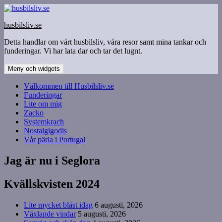
Hoppa
till
husbilsliv.se
innehåll
Detta handlar om vårt husbilsliv, våra resor samt mina tankar och
funderingar. Vi har lata dar och tar det lugnt.
Meny och widgets
Välkommen till Husbilsliv.se
Funderingar
Lite om mig
Zacko
Systemkrach
Nostalgigodis
Vår pärla i Portugal
Jag är nu i Seglora
Kvällskvisten 2024
Lite mycket blåst idag
6 augusti, 2026
Växlande vindar
5 augusti, 2026