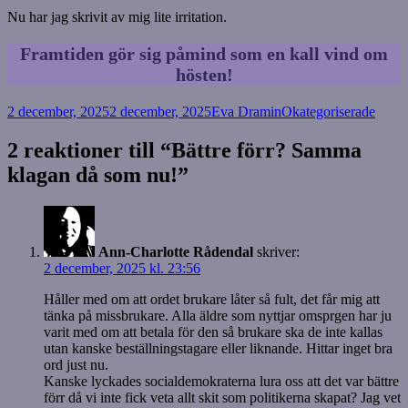
Nu har jag skrivit av mig lite irritation.
Framtiden gör sig påmind som en kall vind om
hösten!
Postat
Författare
Kategorier
2 december, 2025
2 december, 2025
Eva Dramin
Okategoriserade
2 reaktioner till “Bättre förr? Samma
klagan då som nu!”
Ann-Charlotte Rådendal
skriver:
2 december, 2025 kl. 23:56
Håller med om att ordet brukare låter så fult, det får mig att
tänka på missbrukare. Alla äldre som nyttjar omsprgen har ju
varit med om att betala för den så brukare ska de inte kallas
utan kanske beställningstagare eller liknande. Hittar inget bra
ord just nu.
Kanske lyckades socialdemokraterna lura oss att det var bättre
förr då vi inte fick veta allt skit som politikerna skapat? Jag vet