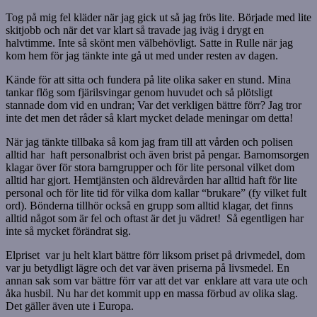
Tog på mig fel kläder när jag gick ut så jag frös lite. Började med lite
skitjobb och när det var klart så travade jag iväg i drygt en
halvtimme. Inte så skönt men välbehövligt. Satte in Rulle när jag
kom hem för jag tänkte inte gå ut med under resten av dagen.
Kände för att sitta och fundera på lite olika saker en stund. Mina
tankar flög som fjärilsvingar genom huvudet och så plötsligt
stannade dom vid en undran; Var det verkligen bättre förr? Jag tror
inte det men det råder så klart mycket delade meningar om detta!
När jag tänkte tillbaka så kom jag fram till att vården och polisen
alltid har haft personalbrist och även brist på pengar. Barnomsorgen
klagar över för stora barngrupper och för lite personal vilket dom
alltid har gjort. Hemtjänsten och äldrevården har alltid haft för lite
personal och för lite tid för vilka dom kallar “brukare” (fy vilket fult
ord). Bönderna tillhör också en grupp som alltid klagar, det finns
alltid något som är fel och oftast är det ju vädret! Så egentligen har
inte så mycket förändrat sig.
Elpriset var ju helt klart bättre förr liksom priset på drivmedel, dom
var ju betydligt lägre och det var även priserna på livsmedel. En
annan sak som var bättre förr var att det var enklare att vara ute och
åka husbil. Nu har det kommit upp en massa förbud av olika slag.
Det gäller även ute i Europa.