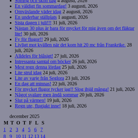
Somrig och skön dag
4 augusti, 2026
En väldigt fin sommardag!
3 augusti, 2026
Omväxlande väder idag
2 augusti, 2026
En underbar ställplats
1 augusti, 2026
Sista dagen i juli!!!
31 juli, 2026
Nästan 30 plus är bara för mycket för mig även om det fläktar
lite!
30 juli, 2026
Fy för flugor!!
29 juli, 2026
Livligt mot kvällen när det kom hit 20 mc från Frankrike.
28
juli, 2026
Alldeles för blåsigt!
27 juli, 2026
Intressanta samtal om böcker
26 juli, 2026
Mest regn denna lördag
25 juli, 2026
Lite strul idag
24 juli, 2026
Lite av varje från Seglora
23 juli, 2026
En dag att minnas!
22 juli, 2026
För mycket flugor tycker jag!! Slog ihjäl många!
21 juli, 2026
Något svalare men ändå sommar
20 juli, 2026
Slut på värmen!
19 juli, 2026
Regn ute, flugjakt inne!
18 juli, 2026
december 2025
M
T
O
T
F
L
S
1
2
3
4
5
6
7
8
9
10
11
12
13
14