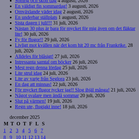
Somrig och skön dag
4 augusti, 2026
En väldigt fin sommardag!
3 augusti, 2026
Omväxlande väder idag
2 augusti, 2026
En underbar ställplats
1 augusti, 2026
Sista dagen i juli!!!
31 juli, 2026
Nästan 30 plus är bara för mycket för mig även om det fläktar
lite!
30 juli, 2026
Fy för flugor!!
29 juli, 2026
Livligt mot kvällen när det kom hit 20 mc från Frankrike.
28
juli, 2026
Alldeles för blåsigt!
27 juli, 2026
Intressanta samtal om böcker
26 juli, 2026
Mest regn denna lördag
25 juli, 2026
Lite strul idag
24 juli, 2026
Lite av varje från Seglora
23 juli, 2026
En dag att minnas!
22 juli, 2026
För mycket flugor tycker jag!! Slog ihjäl många!
21 juli, 2026
Något svalare men ändå sommar
20 juli, 2026
Slut på värmen!
19 juli, 2026
Regn ute, flugjakt inne!
18 juli, 2026
december 2025
M
T
O
T
F
L
S
1
2
3
4
5
6
7
8
9
10
11
12
13
14