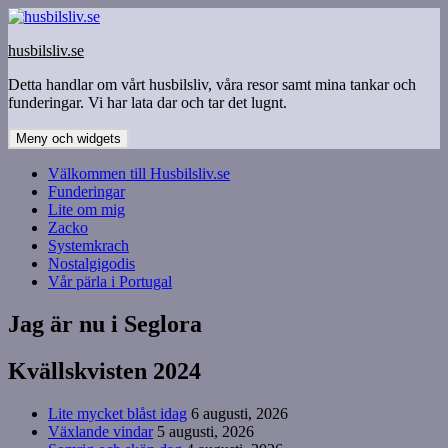
Hoppa
till
husbilsliv.se
innehåll
Detta handlar om vårt husbilsliv, våra resor samt mina tankar och
funderingar. Vi har lata dar och tar det lugnt.
Meny och widgets
Välkommen till Husbilsliv.se
Funderingar
Lite om mig
Zacko
Systemkrach
Nostalgigodis
Vår pärla i Portugal
Jag är nu i Seglora
Kvällskvisten 2024
Lite mycket blåst idag
6 augusti, 2026
Växlande vindar
5 augusti, 2026