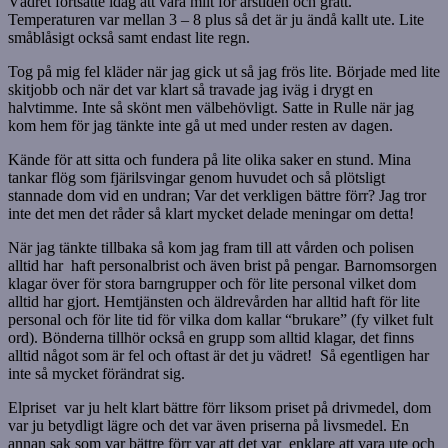
Vädret fortsatte idag att vara milt för årstiden och grått.
Temperaturen var mellan 3 – 8 plus så det är ju ändå kallt ute. Lite
småblåsigt också samt endast lite regn.
Tog på mig fel kläder när jag gick ut så jag frös lite. Började med lite
skitjobb och när det var klart så travade jag iväg i drygt en
halvtimme. Inte så skönt men välbehövligt. Satte in Rulle när jag
kom hem för jag tänkte inte gå ut med under resten av dagen.
Kände för att sitta och fundera på lite olika saker en stund. Mina
tankar flög som fjärilsvingar genom huvudet och så plötsligt
stannade dom vid en undran; Var det verkligen bättre förr? Jag tror
inte det men det råder så klart mycket delade meningar om detta!
När jag tänkte tillbaka så kom jag fram till att vården och polisen
alltid har haft personalbrist och även brist på pengar. Barnomsorgen
klagar över för stora barngrupper och för lite personal vilket dom
alltid har gjort. Hemtjänsten och äldrevården har alltid haft för lite
personal och för lite tid för vilka dom kallar “brukare” (fy vilket fult
ord). Bönderna tillhör också en grupp som alltid klagar, det finns
alltid något som är fel och oftast är det ju vädret! Så egentligen har
inte så mycket förändrat sig.
Elpriset var ju helt klart bättre förr liksom priset på drivmedel, dom
var ju betydligt lägre och det var även priserna på livsmedel. En
annan sak som var bättre förr var att det var enklare att vara ute och