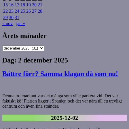
15
16
17
18
19
20
21
22
23
24
25
26
27
28
29
30
31
« nov
jan »
Årets månader
Årets
månader
Dag:
2 december 2025
Bättre förr? Samma klagan då som nu!
Denna trottoarkant var det många som ville parkera vid. Det var
faktiskt kö! Platsen ligger i Spanien och det var nära till ett trevligt
centrum och även fina stränder.
2025-12-02