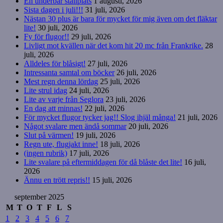
En underbar ställplats
1 augusti, 2026
Sista dagen i juli!!!
31 juli, 2026
Nästan 30 plus är bara för mycket för mig även om det fläktar
lite!
30 juli, 2026
Fy för flugor!!
29 juli, 2026
Livligt mot kvällen när det kom hit 20 mc från Frankrike.
28
juli, 2026
Alldeles för blåsigt!
27 juli, 2026
Intressanta samtal om böcker
26 juli, 2026
Mest regn denna lördag
25 juli, 2026
Lite strul idag
24 juli, 2026
Lite av varje från Seglora
23 juli, 2026
En dag att minnas!
22 juli, 2026
För mycket flugor tycker jag!! Slog ihjäl många!
21 juli, 2026
Något svalare men ändå sommar
20 juli, 2026
Slut på värmen!
19 juli, 2026
Regn ute, flugjakt inne!
18 juli, 2026
(ingen rubrik)
17 juli, 2026
Lite svalare på eftermiddagen för då blåste det lite!
16 juli,
2026
Ännu en trött repris!!
15 juli, 2026
september 2025
M
T
O
T
F
L
S
1
2
3
4
5
6
7