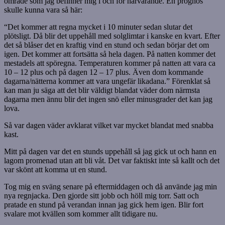
område som jag befinner mig i och för närvarande. En prognos
skulle kunna vara så här:
“Det kommer att regna mycket i 10 minuter sedan slutar det
plötsligt. Då blir det uppehåll med solglimtar i kanske en kvart. Efter
det så blåser det en kraftig vind en stund och sedan börjar det om
igen. Det kommer att fortsätta så hela dagen. På natten kommer det
mestadels att spöregna. Temperaturen kommer på natten att vara ca
10 – 12 plus och på dagen 12 – 17 plus. Även dom kommande
dagarna/nätterna kommer att vara ungefär likadana.” Förenklat så
kan man ju säga att det blir väldigt blandat väder dom närmsta
dagarna men ännu blir det ingen snö eller minusgrader det kan jag
lova.
Så var dagen väder avklarat vilket var mycket blandat med snabba
kast.
Mitt på dagen var det en stunds uppehåll så jag gick ut och hann en
lagom promenad utan att bli våt. Det var faktiskt inte så kallt och det
var skönt att komma ut en stund.
Tog mig en sväng senare på eftermiddagen och då använde jag min
nya regnjacka. Den gjorde sitt jobb och höll mig torr. Satt och
pratade en stund på verandan innan jag gick hem igen. Blir fort
svalare mot kvällen som kommer allt tidigare nu.