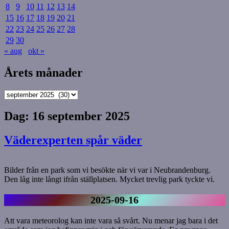
8
9
10
11
12
13
14
15
16
17
18
19
20
21
22
23
24
25
26
27
28
29
30
« aug
okt »
Årets månader
Årets
månader
Dag:
16 september 2025
Väderexperten spår väder
Bilder från en park som vi besökte när vi var i Neubrandenburg.
Den låg inte långt ifrån ställplatsen. Mycket trevlig park tyckte vi.
2025-09-16
Att vara meteorolog kan inte vara så svårt. Nu menar jag bara i det