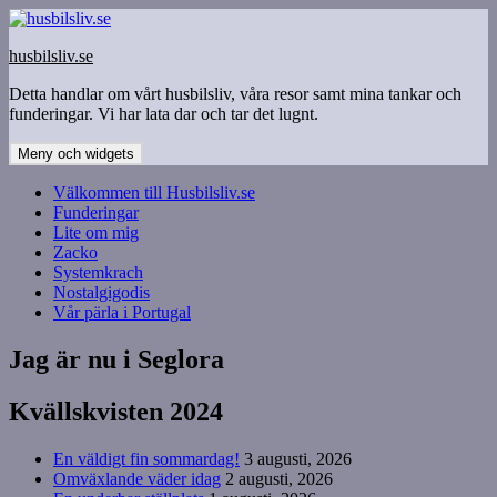
Hoppa
till
husbilsliv.se
innehåll
Detta handlar om vårt husbilsliv, våra resor samt mina tankar och
funderingar. Vi har lata dar och tar det lugnt.
Meny och widgets
Välkommen till Husbilsliv.se
Funderingar
Lite om mig
Zacko
Systemkrach
Nostalgigodis
Vår pärla i Portugal
Jag är nu i Seglora
Kvällskvisten 2024
En väldigt fin sommardag!
3 augusti, 2026
Omväxlande väder idag
2 augusti, 2026