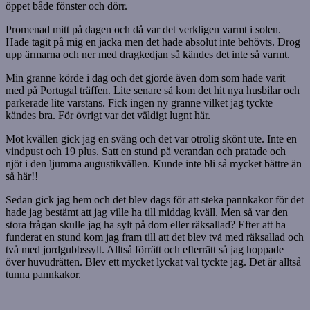
öppet både fönster och dörr.
Promenad mitt på dagen och då var det verkligen varmt i solen.
Hade tagit på mig en jacka men det hade absolut inte behövts. Drog
upp ärmarna och ner med dragkedjan så kändes det inte så varmt.
Min granne körde i dag och det gjorde även dom som hade varit
med på Portugal träffen. Lite senare så kom det hit nya husbilar och
parkerade lite varstans. Fick ingen ny granne vilket jag tyckte
kändes bra. För övrigt var det väldigt lugnt här.
Mot kvällen gick jag en sväng och det var otrolig skönt ute. Inte en
vindpust och 19 plus. Satt en stund på verandan och pratade och
njöt i den ljumma augustikvällen. Kunde inte bli så mycket bättre än
så här!!
Sedan gick jag hem och det blev dags för att steka pannkakor för det
hade jag bestämt att jag ville ha till middag kväll. Men så var den
stora frågan skulle jag ha sylt på dom eller räksallad? Efter att ha
funderat en stund kom jag fram till att det blev två med räksallad och
två med jordgubbssylt. Alltså förrätt och efterrätt så jag hoppade
över huvudrätten. Blev ett mycket lyckat val tyckte jag. Det är alltså
tunna pannkakor.