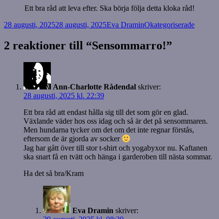
Ett bra råd att leva efter. Ska börja följa detta kloka råd!
Postat
Författare
Kategorier
28 augusti, 2025
28 augusti, 2025
Eva Dramin
Okategoriserade
2 reaktioner till “Sensommarro!”
Ann-Charlotte Rådendal
skriver:
28 augusti, 2025 kl. 22:39
Ett bra råd att endast hålla sig till det som gör en glad.
Växlande väder hos oss idag och så är det på sensommaren.
Men hundarna tycker om det om det inte regnar förstås,
eftersom de är gjorda av socker
Jag har gått över till stor t-shirt och yogabyxor nu. Kaftanen
ska snart få en tvätt och hänga i garderoben till nästa sommar.
Ha det så bra/Kram
Eva Dramin
skriver: