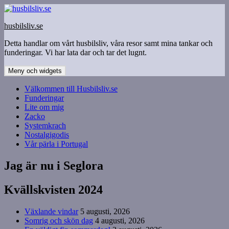
Hoppa
till
husbilsliv.se
innehåll
Detta handlar om vårt husbilsliv, våra resor samt mina tankar och
funderingar. Vi har lata dar och tar det lugnt.
Meny och widgets
Välkommen till Husbilsliv.se
Funderingar
Lite om mig
Zacko
Systemkrach
Nostalgigodis
Vår pärla i Portugal
Jag är nu i Seglora
Kvällskvisten 2024
Växlande vindar
5 augusti, 2026
Somrig och skön dag
4 augusti, 2026