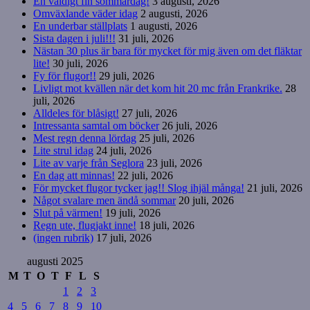
En väldigt fin sommardag!
3 augusti, 2026
Omväxlande väder idag
2 augusti, 2026
En underbar ställplats
1 augusti, 2026
Sista dagen i juli!!!
31 juli, 2026
Nästan 30 plus är bara för mycket för mig även om det fläktar
lite!
30 juli, 2026
Fy för flugor!!
29 juli, 2026
Livligt mot kvällen när det kom hit 20 mc från Frankrike.
28
juli, 2026
Alldeles för blåsigt!
27 juli, 2026
Intressanta samtal om böcker
26 juli, 2026
Mest regn denna lördag
25 juli, 2026
Lite strul idag
24 juli, 2026
Lite av varje från Seglora
23 juli, 2026
En dag att minnas!
22 juli, 2026
För mycket flugor tycker jag!! Slog ihjäl många!
21 juli, 2026
Något svalare men ändå sommar
20 juli, 2026
Slut på värmen!
19 juli, 2026
Regn ute, flugjakt inne!
18 juli, 2026
(ingen rubrik)
17 juli, 2026
augusti 2025
M
T
O
T
F
L
S
1
2
3
4
5
6
7
8
9
10