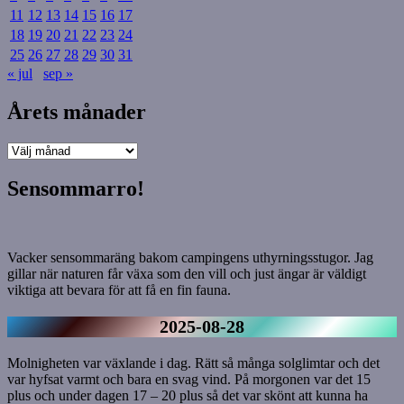
11
12
13
14
15
16
17
18
19
20
21
22
23
24
25
26
27
28
29
30
31
« jul
sep »
Årets månader
Årets
månader
Sensommarro!
Vacker sensommaräng bakom campingens uthyrningsstugor. Jag
gillar när naturen får växa som den vill och just ängar är väldigt
viktiga att bevara för att få en fin fauna.
2025-08-28
Molnigheten var växlande i dag. Rätt så många solglimtar och det
var hyfsat varmt och bara en svag vind. På morgonen var det 15
plus och under dagen 17 – 20 plus så det var skönt att kunna ha