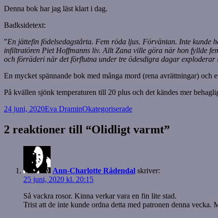
Denna bok har jag läst klart i dag.
Badksidetext:
”
En jättefin födelsedagstårta. Fem röda ljus. Förväntan. Inte kunde
infiltratören Piet Hoffmanns liv. Allt Zana ville göra när hon fylld
och förräderi när det förflutna under tre ödesdigra dagar exploderar i
En mycket spännande bok med många mord (rena avrättningar) och ett r
På kvällen sjönk temperaturen till 20 plus och det kändes mer behaglig
Postat
Författare
Kategorier
24 juni, 2020
Eva Dramin
Okategoriserade
2 reaktioner till “Olidligt varmt”
Ann-Charlotte Rådendal
skriver:
25 juni, 2020 kl. 20:15
Så vackra rosor. Kinna verkar vara en fin lite stad.
Trist att de inte kunde ordna detta med patronen denna vecka. Men