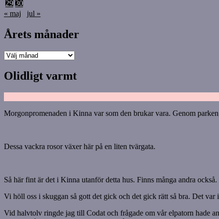
29
30
« maj
jul »
Årets månader
Årets
månader
Olidligt varmt
Morgonpromenaden i Kinna var som den brukar vara. Genom parken, s
Dessa vackra rosor växer här på en liten tvärgata.
Så här fint är det i Kinna utanför detta hus. Finns många andra också.
Vi höll oss i skuggan så gott det gick och det gick rätt så bra. Det var i
Vid halvtolv ringde jag till Codat och frågade om vår elpatorn hade a