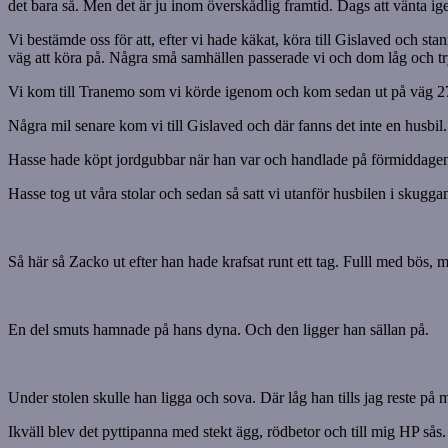
det bara så. Men det är ju inom överskådlig framtid. Dags att vänta ig
Vi bestämde oss för att, efter vi hade käkat, köra till Gislaved och sta
väg att köra på. Några små samhällen passerade vi och dom låg och try
Vi kom till Tranemo som vi körde igenom och kom sedan ut på väg 27.
Några mil senare kom vi till Gislaved och där fanns det inte en husbil. 
Hasse hade köpt jordgubbar när han var och handlade på förmiddagen.
Hasse tog ut våra stolar och sedan så satt vi utanför husbilen i skugg
Så här så Zacko ut efter han hade krafsat runt ett tag. Fulll med bös, 
En del smuts hamnade på hans dyna. Och den ligger han sällan på.
Under stolen skulle han ligga och sova. Där låg han tills jag reste på mi
Ikväll blev det pyttipanna med stekt ägg, rödbetor och till mig HP så