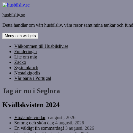
Hoppa
till
husbilsliv.se
innehåll
Detta handlar om vårt husbilsliv, våra resor samt mina tankar och funde
Meny och widgets
Välkommen till Husbilsliv.se
Funderingar
Lite om mig
Zacko
Systemkrach
Nostalgigodis
Vår pärla i Portugal
Jag är nu i Seglora
Kvällskvisten 2024
Växlande vindar
5 augusti, 2026
Somrig och skön dag
4 augusti, 2026
En väldigt fin sommardag!
3 augusti, 2026