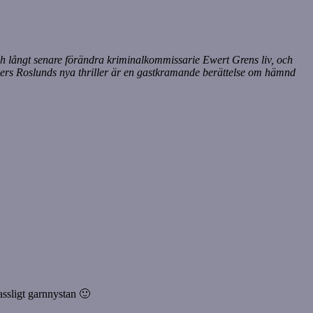
ch långt senare förändra kriminalkommissarie Ewert Grens liv, och
nders Roslunds nya thriller är en gastkramande berättelse om hämnd
assligt garnnystan 🙂