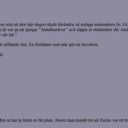
 hon veta att den här dagen skulle förändra så många människors liv. O
e fem år var ju att sjunga ”Jamåhonleva” och slippa se människor dö. A
 vår tid.”
afflande slut. En författare som inte gör en besviken.
t.
 ni har ju hittat en fin plats. Jösses man kunde tro att Zacko var ett tr