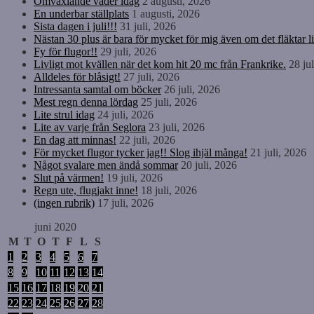
Omväxlande väder idag
2 augusti, 2026
En underbar ställplats
1 augusti, 2026
Sista dagen i juli!!!
31 juli, 2026
Nästan 30 plus är bara för mycket för mig även om det fläktar li
Fy för flugor!!
29 juli, 2026
Livligt mot kvällen när det kom hit 20 mc från Frankrike.
28 ju
Alldeles för blåsigt!
27 juli, 2026
Intressanta samtal om böcker
26 juli, 2026
Mest regn denna lördag
25 juli, 2026
Lite strul idag
24 juli, 2026
Lite av varje från Seglora
23 juli, 2026
En dag att minnas!
22 juli, 2026
För mycket flugor tycker jag!! Slog ihjäl många!
21 juli, 2026
Något svalare men ändå sommar
20 juli, 2026
Slut på värmen!
19 juli, 2026
Regn ute, flugjakt inne!
18 juli, 2026
(ingen rubrik)
17 juli, 2026
juni 2020
M
T
O
T
F
L
S
1
2
3
4
5
6
7
8
9
10
11
12
13
14
15
16
17
18
19
20
21
22
23
24
25
26
27
28