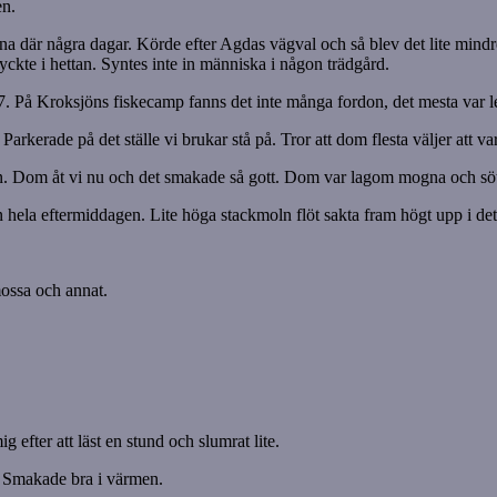
en.
nna där några dagar. Körde efter Agdas vägval och så blev det lite mindre v
ckte i hettan. Syntes inte in människa i någon trädgård.
 På Kroksjöns fiskecamp fanns det inte många fordon, det mesta var le
Parkerade på det ställe vi brukar stå på. Tror att dom flesta väljer att v
 Dom åt vi nu och det smakade så gott. Dom var lagom mogna och söta.
an hela eftermiddagen. Lite höga stackmoln flöt sakta fram högt upp i de
mossa och annat.
g efter att läst en stund och slumrat lite.
s. Smakade bra i värmen.