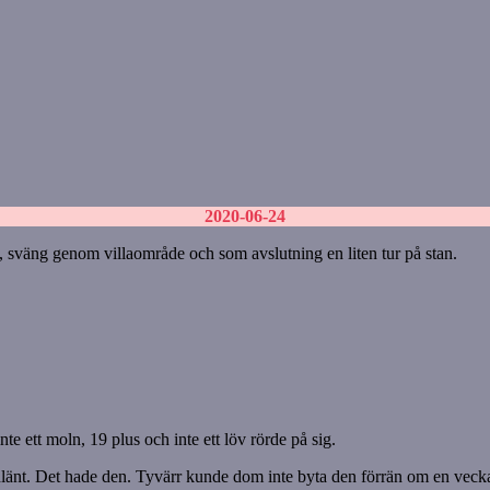
2020-06-24
väng genom villaområde och som avslutning en liten tur på stan.
nte ett moln, 19 plus och inte ett löv rörde på sig.
nlänt. Det hade den. Tyvärr kunde dom inte byta den förrän om en vecka.