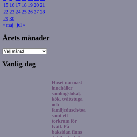
15
16
17
18
19
20
21
22
23
24
25
26
27
28
29
30
« maj
jul »
Årets månader
Årets
månader
Vanlig dag
Huset närmast
innehåller
samlingslokal,
kök, tvättstuga
och
familjedusch/toa
samt ett
torkrum för
tvätt. På
baksidan finns