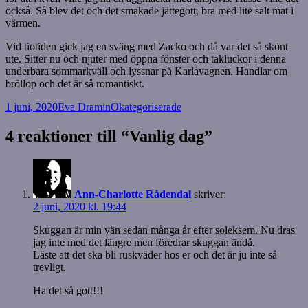
också. Så blev det och det smakade jättegott, bra med lite salt mat i
värmen.
Vid tiotiden gick jag en sväng med Zacko och då var det så skönt
ute. Sitter nu och njuter med öppna fönster och takluckor i denna
underbara sommarkväll och lyssnar på Karlavagnen. Handlar om
bröllop och det är så romantiskt.
Postat
Författare
Kategorier
1 juni, 2020
Eva Dramin
Okategoriserade
4 reaktioner till “Vanlig dag”
Ann-Charlotte Rådendal
skriver:
2 juni, 2020 kl. 19:44
Skuggan är min vän sedan många år efter soleksem. Nu dras
jag inte med det längre men föredrar skuggan ändå.
Läste att det ska bli ruskväder hos er och det är ju inte så
trevligt.
Ha det så gott!!!