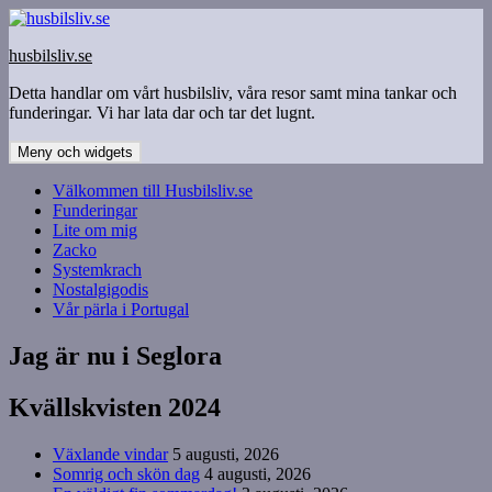
Hoppa
till
husbilsliv.se
innehåll
Detta handlar om vårt husbilsliv, våra resor samt mina tankar och
funderingar. Vi har lata dar och tar det lugnt.
Meny och widgets
Välkommen till Husbilsliv.se
Funderingar
Lite om mig
Zacko
Systemkrach
Nostalgigodis
Vår pärla i Portugal
Jag är nu i Seglora
Kvällskvisten 2024
Växlande vindar
5 augusti, 2026
Somrig och skön dag
4 augusti, 2026