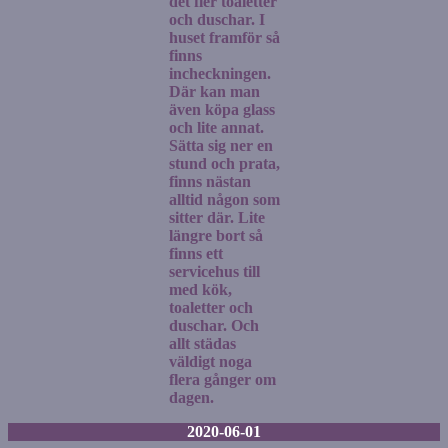
det fler toaletter
och duschar. I
huset framför så
finns
incheckningen.
Där kan man
även köpa glass
och lite annat.
Sätta sig ner en
stund och prata,
finns nästan
alltid någon som
sitter där. Lite
längre bort så
finns ett
servicehus till
med kök,
toaletter och
duschar. Och
allt städas
väldigt noga
flera gånger om
dagen.
2020-06-01