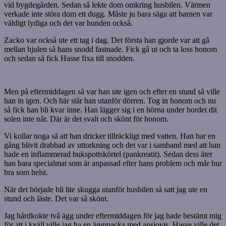
vid bygdegården. Sedan så lekte dom omkring husbilen. Värmen
verkade inte störa dom ett dugg. Måste ju bara säga att barnen var
väldigt lydiga och det var hunden också.
Zacko var också ute ett tag i dag. Det första han gjorde var att gå
mellan hjulen så hans snodd fastnade. Fick gå ut och ta loss honom
och sedan så fick Hasse fixa till snodden.
Men på eftermiddagen så var han ute igen och efter en stund så ville
han in igen. Och här står han utanför dörren. Tog in honom och nu
så fick han bli kvar inne. Han lägger sig i en hörna under bordet dit
solen inte når. Där är det svalt och skönt för honom.
Vi kollar noga så att han dricker tillräckligt med vatten. Han har en
gång blivit drabbad av uttorkning och det var i samband med att han
hade en inflammerad bukspottskörtel (pankreatit). Sedan dess äter
han bara specialmat som är anpassad efter hans problem och mår hur
bra som helst.
När det började bli lite skugga utanför husbilen så satt jag ute en
stund och läste. Det var så skönt.
Jag hårdkokte två ägg under eftermiddagen för jag hade bestämt mig
för att i kväll ville jag ha en äggmacka med ansjovis. Hasse ville det