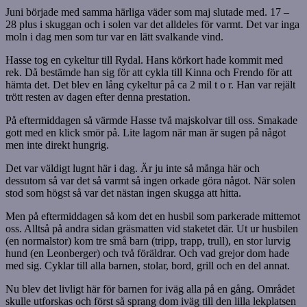
Juni började med samma härliga väder som maj slutade med. 17 –
28 plus i skuggan och i solen var det alldeles för varmt. Det var inga
moln i dag men som tur var en lätt svalkande vind.
Hasse tog en cykeltur till Rydal. Hans körkort hade kommit med
rek. Då bestämde han sig för att cykla till Kinna och Frendo för att
hämta det. Det blev en lång cykeltur på ca 2 mil t o r. Han var rejält
trött resten av dagen efter denna prestation.
På eftermiddagen så värmde Hasse två majskolvar till oss. Smakade
gott med en klick smör på. Lite lagom när man är sugen på något
men inte direkt hungrig.
Det var väldigt lugnt här i dag. Är ju inte så många här och
dessutom så var det så varmt så ingen orkade göra något. När solen
stod som högst så var det nästan ingen skugga att hitta.
Men på eftermiddagen så kom det en husbil som parkerade mittemot
oss. Alltså på andra sidan gräsmatten vid staketet där. Ut ur husbilen
(en normalstor) kom tre små barn (tripp, trapp, trull), en stor lurvig
hund (en Leonberger) och två föräldrar. Och vad grejor dom hade
med sig. Cyklar till alla barnen, stolar, bord, grill och en del annat.
Nu blev det livligt här för barnen for iväg alla på en gång. Området
skulle utforskas och först så sprang dom iväg till den lilla lekplatsen