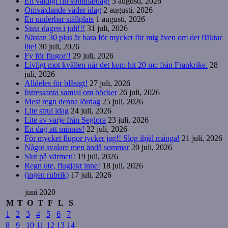
En väldigt fin sommardag!
3 augusti, 2026
Omväxlande väder idag
2 augusti, 2026
En underbar ställplats
1 augusti, 2026
Sista dagen i juli!!!
31 juli, 2026
Nästan 30 plus är bara för mycket för mig även om det fläktar
lite!
30 juli, 2026
Fy för flugor!!
29 juli, 2026
Livligt mot kvällen när det kom hit 20 mc från Frankrike.
28
juli, 2026
Alldeles för blåsigt!
27 juli, 2026
Intressanta samtal om böcker
26 juli, 2026
Mest regn denna lördag
25 juli, 2026
Lite strul idag
24 juli, 2026
Lite av varje från Seglora
23 juli, 2026
En dag att minnas!
22 juli, 2026
För mycket flugor tycker jag!! Slog ihjäl många!
21 juli, 2026
Något svalare men ändå sommar
20 juli, 2026
Slut på värmen!
19 juli, 2026
Regn ute, flugjakt inne!
18 juli, 2026
(ingen rubrik)
17 juli, 2026
juni 2020
M
T
O
T
F
L
S
1
2
3
4
5
6
7
8
9
10
11
12
13
14